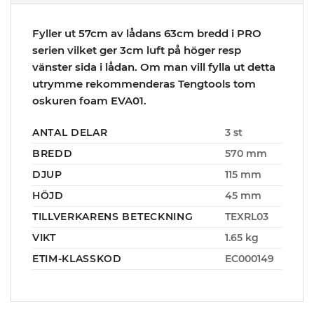
Fyller ut 57cm av lådans 63cm bredd i PRO
serien vilket ger 3cm luft på höger resp
vänster sida i lådan. Om man vill fylla ut detta
utrymme rekommenderas Tengtools tom
oskuren foam EVA01.
ANTAL DELAR
3 st
BREDD
570 mm
DJUP
115 mm
HÖJD
45 mm
TILLVERKARENS BETECKNING
TEXRL03
VIKT
1.65 kg
ETIM-KLASSKOD
EC000149