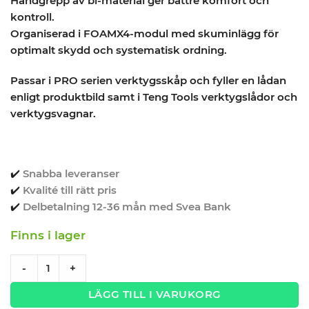
Handgrepp av bi-material ger bättre komfort och
kontroll.
Organiserad i FOAMX4-modul med skuminlägg för
optimalt skydd och systematisk ordning.
Passar i PRO serien verktygsskåp och fyller en lådan
enligt produktbild samt i Teng Tools verktygslådor och
verktygsvagnar.
✔️
Snabba leveranser
✔️
Kvalité till rätt pris
✔️
Delbetalning 12-36 mån med Svea Bank
Finns i lager
Verktygssats 3 delar Spärrhandtagssats TengTools TEXRL03
-
+
LÄGG TILL I VARUKORG