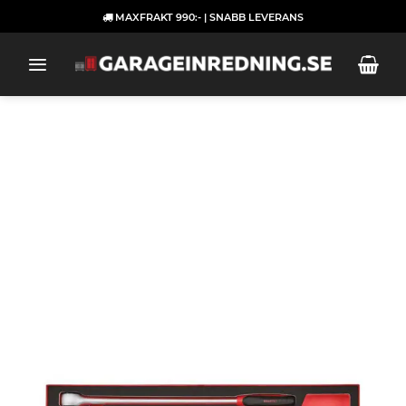
Skip
MAXFRAKT 990:- | SNABB LEVERANS
to
content