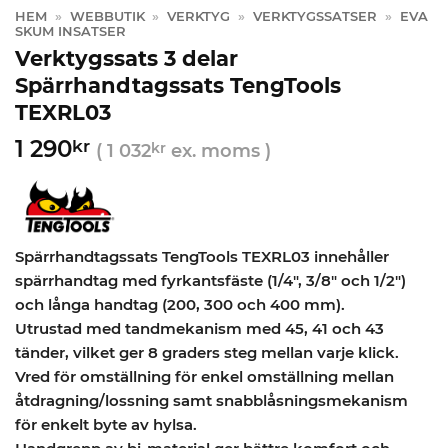
HEM
»
WEBBUTIK
»
VERKTYG
»
VERKTYGSSATSER
»
EVA
SKUM INSATSER
Verktygssats 3 delar
Spärrhandtagssats TengTools
TEXRL03
1 290
kr
(
1 032
kr
ex. moms )
Spärrhandtagssats TengTools TEXRL03 innehåller
spärrhandtag med fyrkantsfäste (1/4″, 3/8″ och 1/2″)
och långa handtag (200, 300 och 400 mm).
Utrustad med tandmekanism med 45, 41 och 43
tänder, vilket ger 8 graders steg mellan varje klick.
Vred för omställning för enkel omställning mellan
åtdragning/lossning samt snabblåsningsmekanism
för enkelt byte av hylsa.