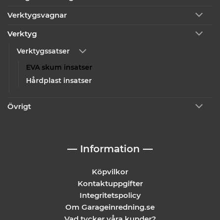
Verktygsvagnar
Verktyg
Verktygssatser
EVA skum insatser
Hårdplast insatser
Övrigt
— Information —
Köpvilkor
Kontaktuppgifter
Integritetspolicy
Om Garageinredning.se
Vad tycker våra kunder?