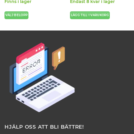
av 5
Finns i lager
Endast 8 kvar i lager
VÄLJ BELOPP
LÄGG TILL I VARUKORG
Den
här
produkten
har
flera
varianter.
De
olika
alternativen
kan
väljas
på
produktsidan
HJÄLP OSS ATT BLI BÄTTRE!