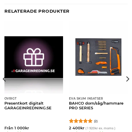
RELATERADE PRODUKTER
ÖVRIGT
EVA SKUM INSATSER
Presentkort digitalt
BAHCO dorn/såg/hammare
GARAGEINREDNING.SE
PRO SERIES
(2)
Betygsatt
5
Från
1 000
kr
2 400
kr
(
1 920
kr
ex. moms )