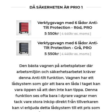
DÅ SÄKERHETEN ÄR PRIO 1
Verktygsvagn med 6 lådor Anti-
Tilt Protection - Röd, PRO
5 550
kr
(
4 440
kr
ex. moms )
Verktygsvagn med 6 lådor Anti-
Tilt Protection - Grå, PRO
5 550
kr
(
4 440
kr
ex. moms )
Den bästa vagnen på arbetsplatser där
arbetsmiljön och säkerhetsarbetet kräver
denna Anti-tilt funktion. Vagnen har ett
lådsystem som gör att bara en låda i taget kan
vara öppen så att den inte kan tippa. Denna
funktion ses ofta bara i dyrare vagnar men
tack vare stora inköp direkt från tillverkaren
kan vi erbjuda detta lådsystem till ett pris som