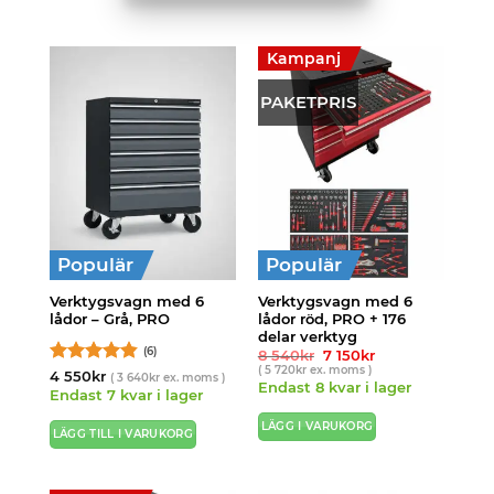
Kampanj
PAKETPRIS
Populär
Populär
Verktygsvagn med 6
Verktygsvagn med 6
lådor – Grå, PRO
lådor röd, PRO + 176
delar verktyg
(6)
Det
Det
8 540
kr
7 150
kr
ursprungliga
nuvarande
(
5 720
kr
ex. moms )
Betygsatt
4 550
kr
(
3 640
kr
ex. moms )
priset
priset
Endast 8 kvar i lager
4.83
av 5
var:
är:
Endast 7 kvar i lager
8
7
540kr.
150kr.
LÄGG I VARUKORG
LÄGG TILL I VARUKORG