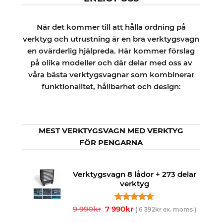
När det kommer till att hålla ordning på
verktyg och utrustning är en bra verktygsvagn
en ovärderlig hjälpreda. Här kommer förslag
på olika modeller och där delar med oss av
våra bästa verktygsvagnar som kombinerar
funktionalitet, hållbarhet och design:
MEST VERKTYGSVAGN MED VERKTYG
FÖR PENGARNA
Verktygsvagn 8 lådor + 273 delar
verktyg
Det
Det
9 990
kr
7 990
Betygsatt
3
kr
(
6 392
kr
ex. moms )
4.67
av 5
ursprungliga
nuvarande