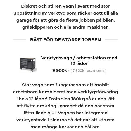
baserat på
priset
priset
Diskret och stilren vagn i svart med stor
kundrecensioner
var:
är:
uppsättning av verktyg som räcker gott till alla
9
7
garage för att göra de flesta jobben på bilen,
990kr.
990kr.
gräsklipparen och alla andra maskiner.
BÄST FÖR DE STÖRRE JOBBEN
Verktygsvagn / arbetsstation med
12 lådor
9 900
kr
(
7 920
kr
ex. moms )
Stor vagn som fungerar som ett mobilt
arbetsbord kombinerat med verktygsförvaring
i hela 12 lådor! Trots sina 180kg så är den lätt
att flytta omkring i garaget då den har stora
lättrullade hjul. Vagnen har integrerad
verktygstavla i sidorna så det går att utrusta
med många korkar och hållare.