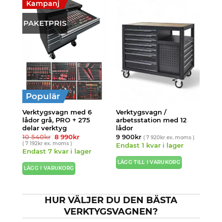
Kampanj
PAKETPRIS
Populär
Verktygsvagn med 6
Verktygsvagn /
lådor grå, PRO + 275
arbetsstation med 12
delar verktyg
lådor
Det
Det
10 540
kr
8 990
kr
9 900
kr
(
7 920
kr
ex. moms )
ursprungliga
nuvarande
(
7 192
kr
ex. moms )
Endast 1 kvar i lager
priset
priset
Endast 7 kvar i lager
var:
är:
10
8
LÄGG TILL I VARUKORG
540kr.
990kr.
LÄGG I VARUKORG
HUR VÄLJER DU DEN BÄSTA
VERKTYGSVAGNEN?