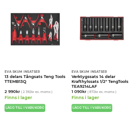
EVA SKUM INSATSER
EVA SKUM INSATSER
13 delars Tångsats Teng Tools
Verktygssats 14 delar
TTEMB13Q
Krafthylssats 1/2″ TengTools
TEA9214LAF
2 990
kr
1 090
kr
(
2 392
kr
ex. moms )
(
872
kr
ex. moms )
Finns i lager
Finns i lager
LÄGG TILL I VARUKORG
LÄGG TILL I VARUKORG