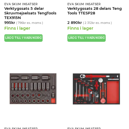
EVA SKUM INSATSER
EVA SKUM INSATSER
Verktygssats 5 delar
Verktygssats 28 delars Teng
Skruvmejselsats TengTools
Tools TTESP28
TEX915N
995
kr
2 890
kr
(
796
kr
ex. moms )
(
2 312
kr
ex. moms )
Finns i lager
Finns i lager
LÄGG TILL I VARUKORG
LÄGG TILL I VARUKORG
EVA SKUM INSATSER
EVA SKUM INSATSER