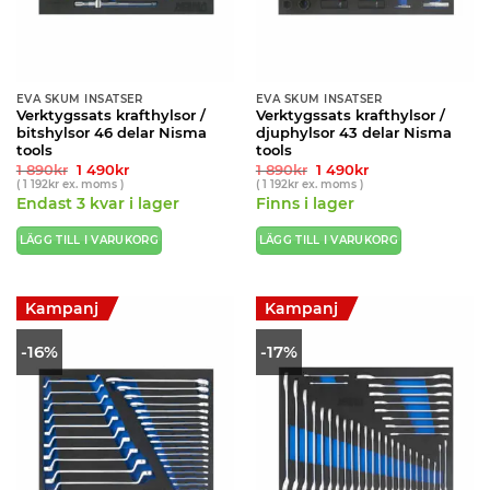
EVA SKUM INSATSER
EVA SKUM INSATSER
Verktygssats krafthylsor /
Verktygssats krafthylsor /
bitshylsor 46 delar Nisma
djuphylsor 43 delar Nisma
tools
tools
Det
Det
Det
Det
1 890
kr
1 490
kr
1 890
kr
1 490
kr
ursprungliga
nuvarande
ursprungliga
nuvarande
(
1 192
kr
ex. moms )
(
1 192
kr
ex. moms )
priset
priset
priset
priset
Endast 3 kvar i lager
Finns i lager
var:
är:
var:
är:
1
1
1
1
890kr.
490kr.
890kr.
490kr.
LÄGG TILL I VARUKORG
LÄGG TILL I VARUKORG
Kampanj
Kampanj
-16%
-17%