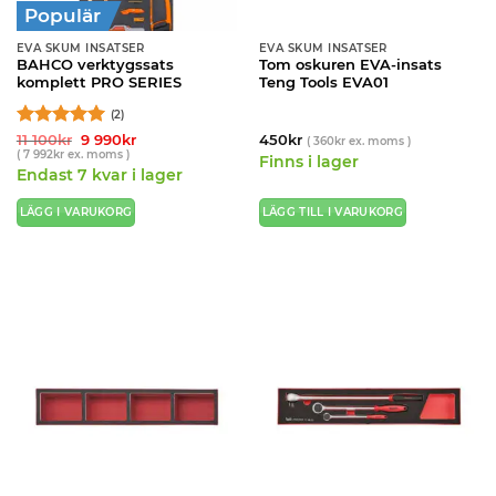
Populär
EVA SKUM INSATSER
EVA SKUM INSATSER
BAHCO verktygssats
Tom oskuren EVA-insats
komplett PRO SERIES
Teng Tools EVA01
(2)
Betygsatt
Det
5
Det
11 100
kr
9 990
kr
450
kr
(
360
kr
ex. moms )
ursprungliga
nuvarande
(
7 992
kr
ex. moms )
av 5
Finns i lager
priset
priset
Endast 7 kvar i lager
var:
är:
11
9
100kr.
990kr.
LÄGG I VARUKORG
LÄGG TILL I VARUKORG