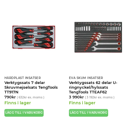
HÅRDPLAST INSATSER
EVA SKUM INSATSER
Verktygssats 7 delar
Verktygssats 62 delar U-
Skruvmejselsats TengTools
ringnyckel/hylssats
TT917N
TengTools TTEAF62
790
kr
3 990
kr
(
632
kr
ex. moms )
(
3 192
kr
ex. moms )
Finns i lager
Finns i lager
LÄGG TILL I VARUKORG
LÄGG TILL I VARUKORG