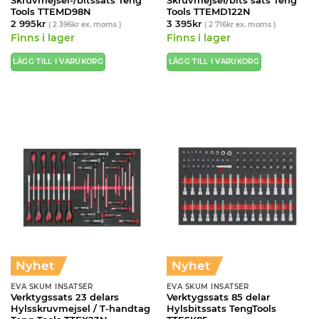
Skruvmejsel-/bitssats Teng
Skruvmejsel/bits sats Teng
Tools TTEMD98N
Tools TTEMD122N
2 995
kr
3 395
kr
(
2 396
kr
ex. moms )
(
2 716
kr
ex. moms )
Finns i lager
Finns i lager
LÄGG TILL I VARUKORG
LÄGG TILL I VARUKORG
Nyhet
Nyhet
EVA SKUM INSATSER
EVA SKUM INSATSER
Verktygssats 23 delars
Verktygssats 85 delar
Hylsskruvmejsel / T-handtag
Hylsbitssats TengTools