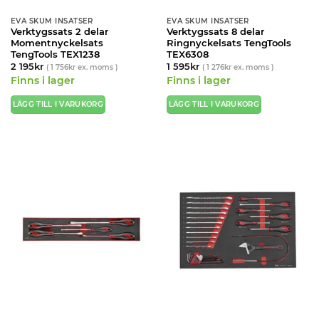
EVA SKUM INSATSER
EVA SKUM INSATSER
Verktygssats 2 delar
Verktygssats 8 delar
Momentnyckelsats
Ringnyckelsats TengTools
TengTools TEX1238
TEX6308
2 195
kr
1 595
kr
(
1 756
kr
ex. moms )
(
1 276
kr
ex. moms )
Finns i lager
Finns i lager
LÄGG TILL I VARUKORG
LÄGG TILL I VARUKORG