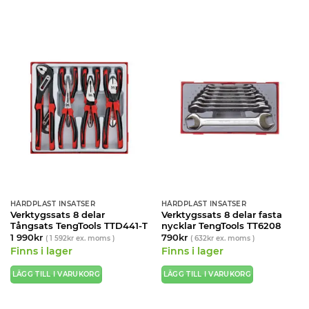
HÅRDPLAST INSATSER
HÅRDPLAST INSATSER
Verktygssats 8 delar
Verktygssats 8 delar fasta
Tångsats TengTools TTD441-T
nycklar TengTools TT6208
1 990
kr
790
kr
(
1 592
kr
ex. moms )
(
632
kr
ex. moms )
Finns i lager
Finns i lager
LÄGG TILL I VARUKORG
LÄGG TILL I VARUKORG