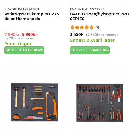
EVA SKUM INSATSER
EVA SKUM INSATSER
Verktygssats komplett 273
BAHCO spärr/hylsor/torx PRO
delar Nisma tools
SERIES
(2)
Det
Det
Betygsatt
5
7 990
kr
5 990
kr
3 550
kr
(
2 840
kr
ex. moms )
ursprungliga
nuvarande
(
4 792
kr
ex. moms )
av 5
Endast 8 kvar i lager
priset
priset
Finns i lager
var:
är:
7
5
LÄGG TILL I VARUKORG
LÄGG TILL I VARUKORG
990kr.
990kr.