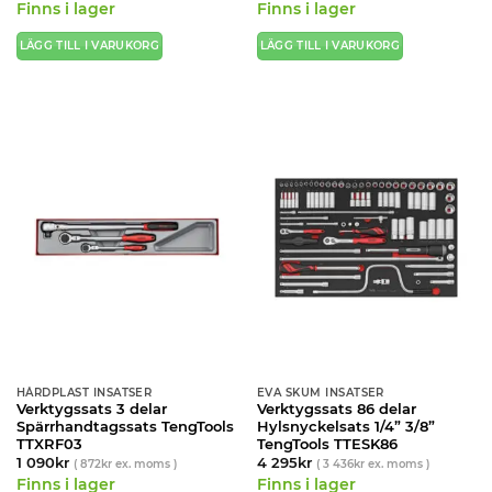
Finns i lager
Finns i lager
LÄGG TILL I VARUKORG
LÄGG TILL I VARUKORG
HÅRDPLAST INSATSER
EVA SKUM INSATSER
Verktygssats 3 delar
Verktygssats 86 delar
Spärrhandtagssats TengTools
Hylsnyckelsats 1/4” 3/8”
TTXRF03
TengTools TTESK86
1 090
kr
4 295
kr
(
872
kr
ex. moms )
(
3 436
kr
ex. moms )
Finns i lager
Finns i lager