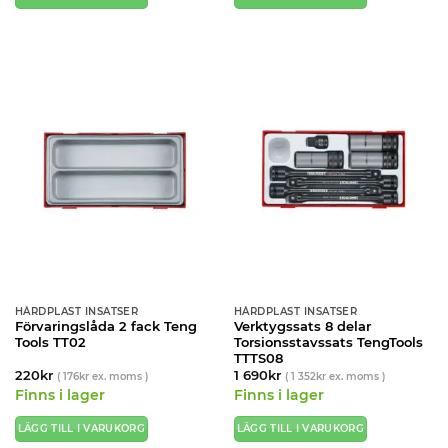
HÅRDPLAST INSATSER
HÅRDPLAST INSATSER
Förvaringslåda 2 fack Teng
Verktygssats 8 delar
Tools TT02
Torsionsstavssats TengTools
TTTS08
220
kr
1 690
kr
(
176
kr
ex. moms )
(
1 352
kr
ex. moms )
Finns i lager
Finns i lager
LÄGG TILL I VARUKORG
LÄGG TILL I VARUKORG