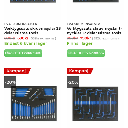
EVA SKUM INSATSER
EVA SKUM INSATSER
Verktygssats skruvmejslar 23
Verktygssats skruvmejslar t-
delar Nisma tools
nycklar 17 delar Nisma tools
Det
Det
Det
Det
890
kr
690
kr
990
kr
790
kr
(
552
kr
ex. moms )
(
632
kr
ex. moms )
ursprungliga
nuvarande
ursprungliga
nuvarande
Endast 6 kvar i lager
Finns i lager
priset
priset
priset
priset
var:
är:
var:
är:
890kr.
690kr.
990kr.
790kr.
LÄGG TILL I VARUKORG
LÄGG TILL I VARUKORG
Kampanj
Kampanj
-20%
-20%