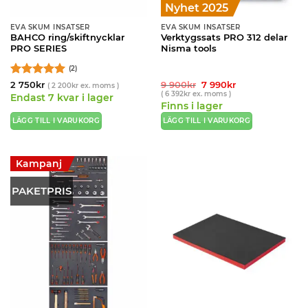
Nyhet 2025
EVA SKUM INSATSER
EVA SKUM INSATSER
BAHCO ring/skiftnycklar
Verktygssats PRO 312 delar
PRO SERIES
Nisma tools
(2)
Betygsatt
5
Det
Det
2 750
kr
9 900
kr
7 990
kr
(
2 200
kr
ex. moms )
ursprungliga
nuvarande
(
6 392
kr
ex. moms )
av 5
Endast 7 kvar i lager
priset
priset
Finns i lager
var:
är:
9
7
LÄGG TILL I VARUKORG
LÄGG TILL I VARUKORG
900kr.
990kr.
Kampanj
PAKETPRIS