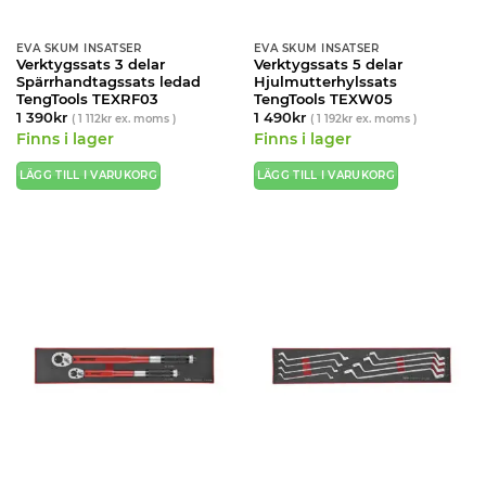
EVA SKUM INSATSER
EVA SKUM INSATSER
Verktygssats 3 delar
Verktygssats 5 delar
Spärrhandtagssats ledad
Hjulmutterhylssats
TengTools TEXRF03
TengTools TEXW05
1 390
kr
1 490
kr
(
1 112
kr
ex. moms )
(
1 192
kr
ex. moms )
Finns i lager
Finns i lager
LÄGG TILL I VARUKORG
LÄGG TILL I VARUKORG