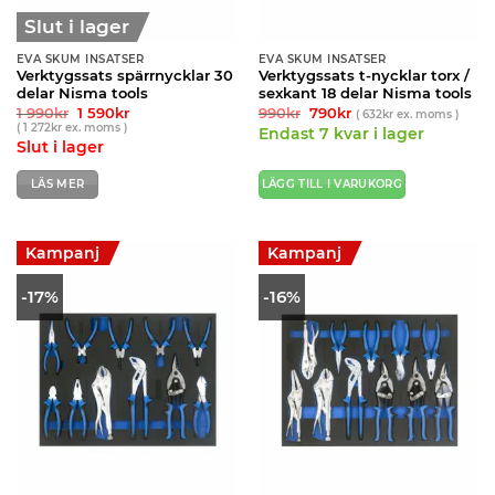
Slut i lager
EVA SKUM INSATSER
EVA SKUM INSATSER
Verktygssats spärrnycklar 30
Verktygssats t-nycklar torx /
delar Nisma tools
sexkant 18 delar Nisma tools
Det
Det
Det
Det
1 990
kr
1 590
kr
990
kr
790
kr
(
632
kr
ex. moms )
ursprungliga
nuvarande
ursprungliga
nuvarande
(
1 272
kr
ex. moms )
Endast 7 kvar i lager
priset
priset
priset
priset
Slut i lager
var:
är:
var:
är:
1
1
990kr.
790kr.
990kr.
590kr.
LÄS MER
LÄGG TILL I VARUKORG
Kampanj
Kampanj
-17%
-16%