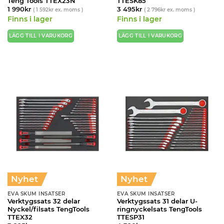
Teng Tools TTEX23N
TTESK85
1 990
kr
3 495
kr
(
1 592
kr
ex. moms )
(
2 796
kr
ex. moms )
Finns i lager
Finns i lager
LÄGG TILL I VARUKORG
LÄGG TILL I VARUKORG
Nyhet
Nyhet
EVA SKUM INSATSER
EVA SKUM INSATSER
Verktygssats 32 delar
Verktygssats 31 delar U-
Nyckel/filsats TengTools
ringnyckelsats TengTools
TTEX32
TTESP31