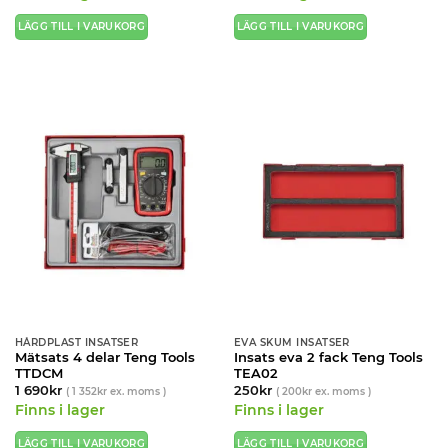
LÄGG TILL I VARUKORG
LÄGG TILL I VARUKORG
HÅRDPLAST INSATSER
EVA SKUM INSATSER
Mätsats 4 delar Teng Tools
Insats eva 2 fack Teng Tools
TTDCM
TEA02
1 690
kr
250
kr
(
1 352
kr
ex. moms )
(
200
kr
ex. moms )
Finns i lager
Finns i lager
LÄGG TILL I VARUKORG
LÄGG TILL I VARUKORG