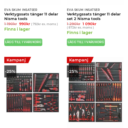
EVA SKUM INSATSER
EVA SKUM INSATSER
Verktygssats tänger 11 delar
Verktygssats tänger 11 delar
Nisma tools
set 2 Nisma tools
Det
Det
Det
Det
1 190
kr
990
kr
1 290
kr
1 090
kr
(
792
kr
ex. moms )
ursprungliga
nuvarande
ursprungliga
nuvarande
(
872
kr
ex. moms )
Finns i lager
priset
priset
priset
priset
Finns i lager
var:
är:
var:
är:
1
990kr.
1
1
190kr.
290kr.
090kr.
LÄGG TILL I VARUKORG
LÄGG TILL I VARUKORG
Kampanj
Kampanj
-25%
-25%