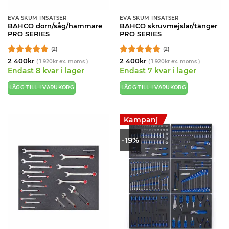
EVA SKUM INSATSER
EVA SKUM INSATSER
BAHCO dorn/såg/hammare
BAHCO skruvmejslar/tänger
PRO SERIES
PRO SERIES
(2)
(2)
Betygsatt
5
Betygsatt
5
2 400
kr
2 400
kr
(
1 920
kr
ex. moms )
(
1 920
kr
ex. moms )
av 5
av 5
Endast 8 kvar i lager
Endast 7 kvar i lager
LÄGG TILL I VARUKORG
LÄGG TILL I VARUKORG
Kampanj
-19%