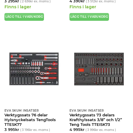
3 295
kr
4 390
kr
(
2 636
kr
ex. moms )
(
3 512
kr
ex. moms )
Finns i lager
Finns i lager
LÄGG TILL I VARUKORG
LÄGG TILL I VARUKORG
EVA SKUM INSATSER
EVA SKUM INSATSER
Verktygssats 76 delar
Verktygssats 73 delars
Hylsnyckelsats TengTools
Krafthylssats 3/8” och 1/2”
TTESK77
Teng Tools TTEISK73
3 995
kr
4 995
kr
(
3 196
kr
ex. moms )
(
3 996
kr
ex. moms )