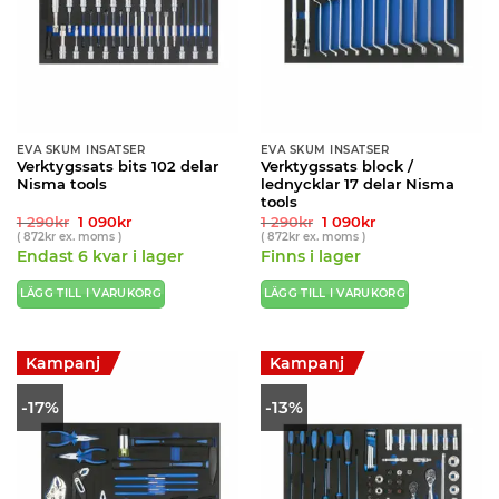
EVA SKUM INSATSER
EVA SKUM INSATSER
Verktygssats bits 102 delar
Verktygssats block /
Nisma tools
lednycklar 17 delar Nisma
tools
Det
Det
Det
Det
1 290
kr
1 090
kr
1 290
kr
1 090
kr
ursprungliga
nuvarande
ursprungliga
nuvarande
(
872
kr
ex. moms )
(
872
kr
ex. moms )
priset
priset
priset
priset
Endast 6 kvar i lager
Finns i lager
var:
är:
var:
är:
1
1
1
1
290kr.
090kr.
290kr.
090kr.
LÄGG TILL I VARUKORG
LÄGG TILL I VARUKORG
Kampanj
Kampanj
-17%
-13%