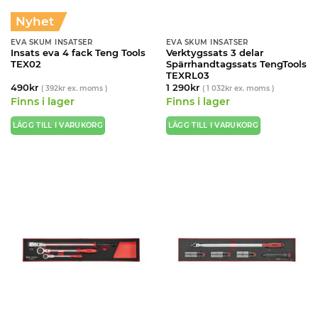
Nyhet
EVA SKUM INSATSER
EVA SKUM INSATSER
Insats eva 4 fack Teng Tools
Verktygssats 3 delar
TEX02
Spärrhandtagssats TengTools
TEXRL03
490
kr
1 290
kr
(
392
kr
ex. moms )
(
1 032
kr
ex. moms )
Finns i lager
Finns i lager
LÄGG TILL I VARUKORG
LÄGG TILL I VARUKORG