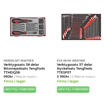
HÅRDPLAST INSATSER
EVA SKUM INSATSER
Verktygssats 38 delar
Verktygssats 37 delar
Bitsmejselsats TengTools
Nyckelsats TengTools
TTMDQ38
TTESP37
990
kr
5 990
kr
(
792
kr
ex. moms )
(
4 792
kr
ex. moms )
Finns i lager
Finns i lager
LÄGG TILL I VARUKORG
LÄGG TILL I VARUKORG