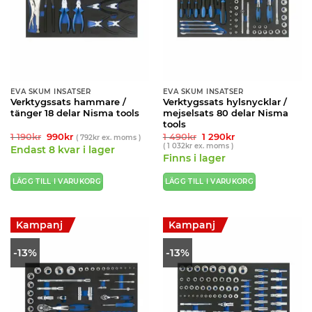
EVA SKUM INSATSER
EVA SKUM INSATSER
Verktygssats hammare /
Verktygssats hylsnycklar /
tänger 18 delar Nisma tools
mejselsats 80 delar Nisma
tools
Det
Det
Det
Det
1 190
kr
990
kr
1 490
kr
1 290
kr
(
792
kr
ex. moms )
ursprungliga
nuvarande
ursprungliga
nuvarande
(
1 032
kr
ex. moms )
Endast 8 kvar i lager
priset
priset
priset
priset
Finns i lager
var:
är:
var:
är:
1
990kr.
1
1
190kr.
490kr.
290kr.
LÄGG TILL I VARUKORG
LÄGG TILL I VARUKORG
Kampanj
Kampanj
-13%
-13%