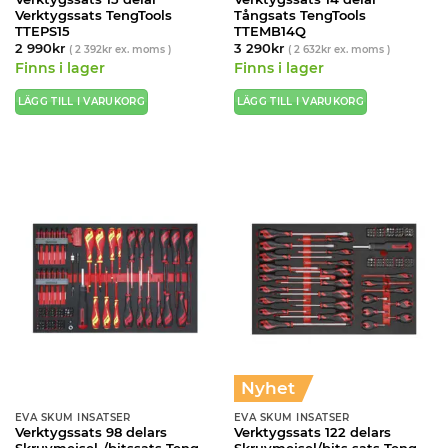
Verktygssats TengTools
Tångsats TengTools
TTEPS15
TTEMB14Q
2 990
kr
3 290
kr
(
2 392
kr
ex. moms )
(
2 632
kr
ex. moms )
Finns i lager
Finns i lager
LÄGG TILL I VARUKORG
LÄGG TILL I VARUKORG
Nyhet
EVA SKUM INSATSER
EVA SKUM INSATSER
Verktygssats 98 delars
Verktygssats 122 delars