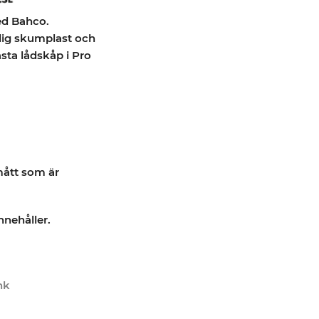
d Bahco.
ålig skumplast och
sta lådskåp i Pro
 mått som är
nnehåller.
nk