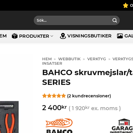
Sök
efter:
EM
VISNINGSBUTIKER
GA
PRODUKTER
HEM
»
WEBBUTIK
»
VERKTYG
»
VERKTYG
INSATSER
BAHCO skruvmejslar/
SERIES
(
2
kundrecensioner)
Betygsatt
2
5
2 400
kr
av 5
(
1 920
kr
ex. moms )
baserat på
kundrecensioner