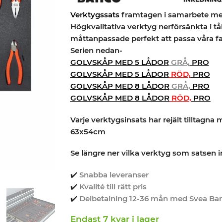
Verktygssats
framtagen i samarbete me
Högkvalitativa verktyg nerförsänkta i t
måttanpassade perfekt att passa våra fa
Serien nedan-
GOLVSKÅP MED 5 LÅDOR
GRÅ,
PRO
GOLVSKÅP MED 5 LÅDOR
RÖD,
PRO
GOLVSKÅP MED 8 LÅDOR
GRÅ,
PRO
GOLVSKÅP MED 8 LÅDOR
RÖD,
PRO
Varje verktygsinsats har rejält tilltagna
63x54cm
Se längre ner vilka verktyg som satsen i
✔️
Snabba leveranser
✔️
Kvalité till rätt pris
✔️
Delbetalning 12-36 mån med Svea Ba
Endast 7 kvar i lager