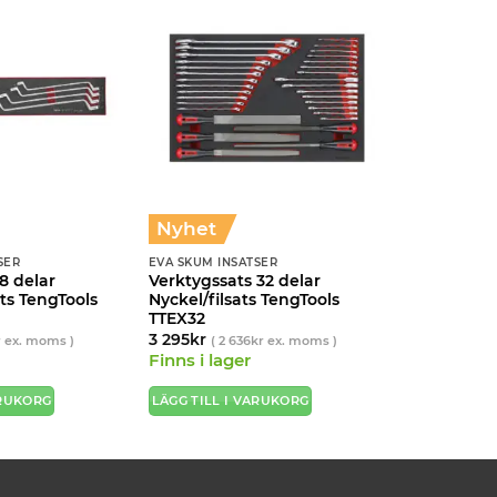
Nyhet
SER
EVA SKUM INSATSER
8 delar
Verktygssats 32 delar
ts TengTools
Nyckel/filsats TengTools
TTEX32
3 295
kr
r
ex. moms )
(
2 636
kr
ex. moms )
Finns i lager
ARUKORG
LÄGG TILL I VARUKORG