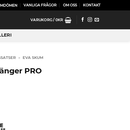
VANLIGA FRÅGOR
OM OSS
KONTAKT
OMDÖMEN
VARUKORG /
0
KR
LLERI
SSATSER
»
EVA SKUM
tänger PRO