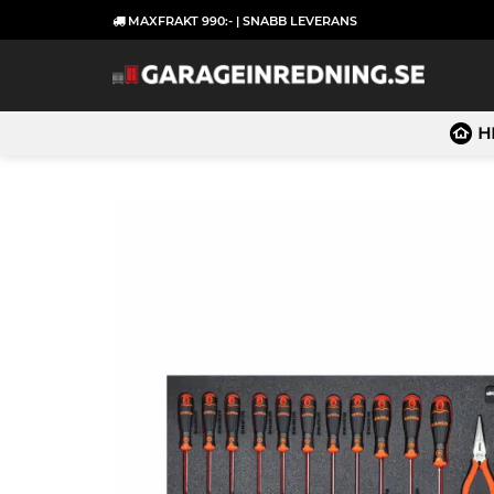
Skip
MAXFRAKT 990:- | SNABB LEVERANS
to
content
H