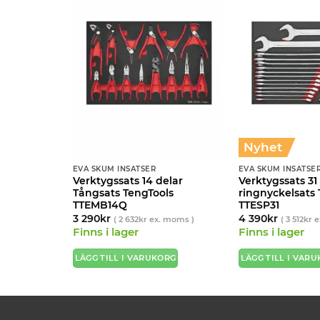
Nyhet
EVA SKUM INSATSER
EVA SKUM INSATSE
lar
Verktygssats 14 delar
Verktygssats 31
ts
Tångsats TengTools
ringnyckelsats 
5
TTEMB14Q
TTESP31
3 290
kr
4 390
kr
moms )
(
2 632
kr
ex. moms )
(
3 512
kr
e
Finns i lager
Finns i lager
ORG
LÄGG TILL I VARUKORG
LÄGG TILL I VAR