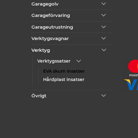
Garagegolv
Garageförvaring
Garageutrustning
Verktygsvagnar
Verktyg
Verktygssatser
EVA skum insatser
Hårdplast insatser
Övrigt