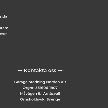
 sida
stem.
ever
— Kontakta oss —
Garageinredning Norden AB
Orgnr: 559106-1907
Måvägen 8, Arnäsvall
Örnsköldsvik, Sverige