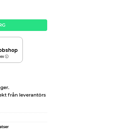
uantity
RG
bbshop
dex
ager.
ekt från leverantörs
atser