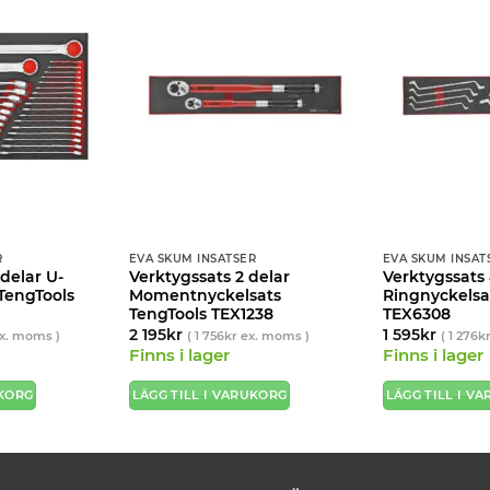
R
EVA SKUM INSATSER
EVA SKUM INSAT
 delar U-
Verktygssats 2 delar
Verktygssats 
TengTools
Momentnyckelsats
Ringnyckelsa
TengTools TEX1238
TEX6308
2 195
kr
1 595
kr
x. moms )
(
1 756
kr
ex. moms )
(
1 276
k
Finns i lager
Finns i lager
UKORG
LÄGG TILL I VARUKORG
LÄGG TILL I V