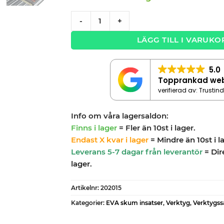
BAHCO skruvmejslar/tänger PRO SERIES q
-
+
LÄGG TILL I VARUKO
5.0
Topprankad we
verifierad av: Trustin
Info om våra lagersaldon:
Finns i lager
= Fler än 10st i lager.
Endast X kvar i lager
= Mindre än 10st i l
Leverans 5-7 dagar från leverantör
= Dir
lager.
Artikelnr:
202015
Kategorier:
EVA skum insatser
,
Verktyg
,
Verktygss