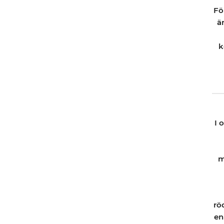
Fö
ä
k
I 
m
rö
en