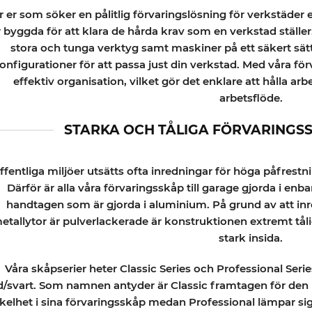
r er som söker en pålitlig förvaringslösning för verkstäder
r byggda för att klara de hårda krav som en verkstad ställer
stora och tunga verktyg samt maskiner på ett säkert sätt,
onfigurationer för att passa just din verkstad. Med våra f
effektiv organisation, vilket gör det enklare att hålla ar
arbetsflöde.
STARKA OCH TÅLIGA FÖRVARINGSS
offentliga miljöer utsätts ofta inredningar för höga påfrestni
Därför är alla våra förvaringsskåp till garage gjorda i enb
handtagen som är gjorda i aluminium. På grund av att inr
etallytor är pulverlackerade är konstruktionen extremt tål
stark insida.
Våra skåpserier heter Classic Series och Professional Serie
d/svart. Som namnen antyder är Classic framtagen för de
kelhet i sina förvaringsskåp medan Professional lämpar sig