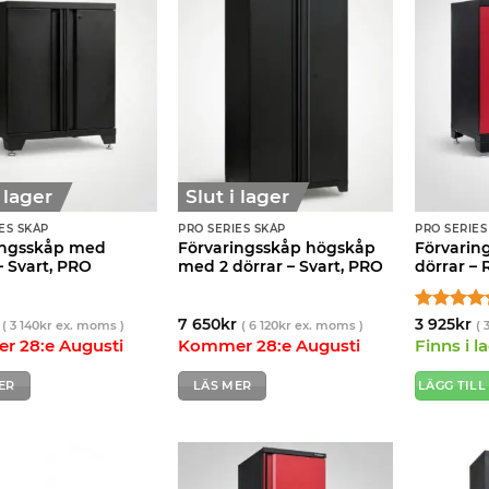
i lager
Slut i lager
ES SKÅP
PRO SERIES SKÅP
PRO SERIES
ingsskåp med
Förvaringsskåp högskåp
Förvarin
– Svart, PRO
med 2 dörrar – Svart, PRO
dörrar –
Betygsatt
7 650
kr
3 925
kr
(
3 140
kr
ex. moms )
(
6 120
kr
ex. moms )
(
av 5
 28:e Augusti
Kommer 28:e Augusti
Finns i l
ER
LÄS MER
LÄGG TILL