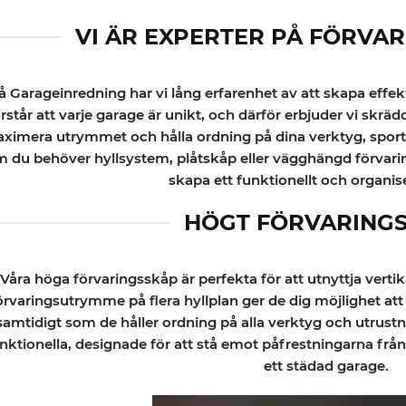
VI ÄR EXPERTER PÅ FÖRVAR
å Garageinredning har vi lång erfarenhet av att skapa effekt
örstår att varje garage är unikt, och därför erbjuder vi skrä
ximera utrymmet och hålla ordning på dina verktyg, sport
 du behöver hyllsystem, plåtskåp eller vägghängd förvarin
skapa ett funktionellt och organis
HÖGT FÖRVARING
Våra höga förvaringsskåp är perfekta för att utnyttja vert
örvaringsutrymme på flera hyllplan ger de dig möjlighet at
samtidigt som de håller ordning på alla verktyg och utrust
nktionella, designade för att stå emot påfrestningarna från 
ett städad garage.