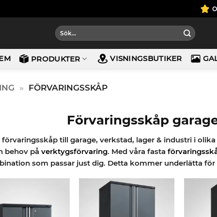
Sök
efter:
EM
VISNINGSBUTIKER
GA
PRODUKTER
ING
»
FÖRVARINGSSKÅP
Förvaringsskåp garage
 förvaringsskåp till garage, verkstad, lager & industri i oli
h behov på
verktygsförvaring
. Med våra fasta
förvaringssk
ination som passar just dig. Detta kommer underlätta för d