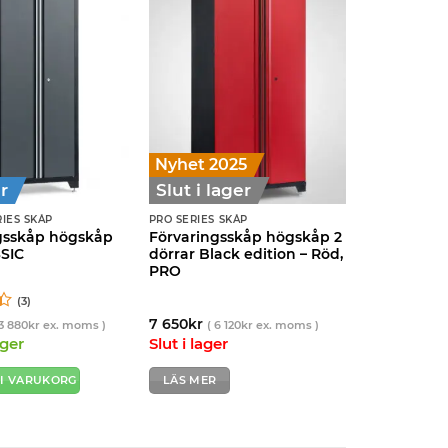
Nyhet 2025
r
Slut i lager
RIES SKÅP
PRO SERIES SKÅP
gsskåp högskåp
Förvaringsskåp högskåp 2
SSIC
dörrar Black edition – Röd,
PRO
(3)
7 650
kr
3 880
kr
ex. moms )
(
6 120
kr
ex. moms )
ager
Slut i lager
 I VARUKORG
LÄS MER