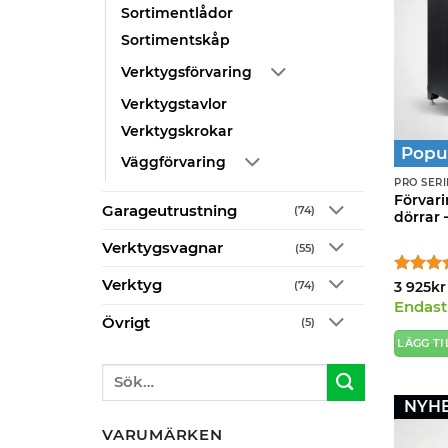
Sortimentlådor
Sortimentskåp
Verktygsförvaring
Verktygstavlor
Verktygskrokar
Popu
Väggförvaring
PRO SERI
Förvar
Garageutrustning
(74)
dörrar 
Verktygsvagnar
(55)
Verktyg
Betygsat
(74)
3 925
kr
4.8
av 
Endast 
Övrigt
(5)
LÄGG TI
Sök
efter:
NYHE
VARUMÄRKEN