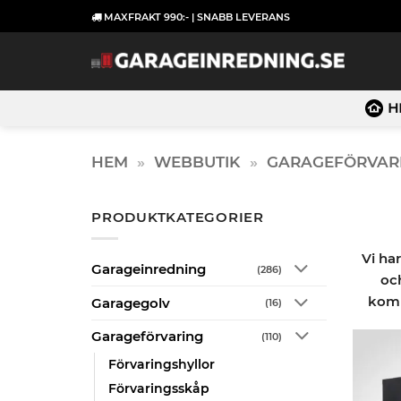
Skip
MAXFRAKT 990:- | SNABB LEVERANS
to
content
H
HEM
»
WEBBUTIK
»
GARAGEFÖRVAR
PRODUKTKATEGORIER
Vi har
Garageinredning
(286)
oc
komb
Garagegolv
(16)
Garageförvaring
(110)
Förvaringshyllor
Förvaringsskåp