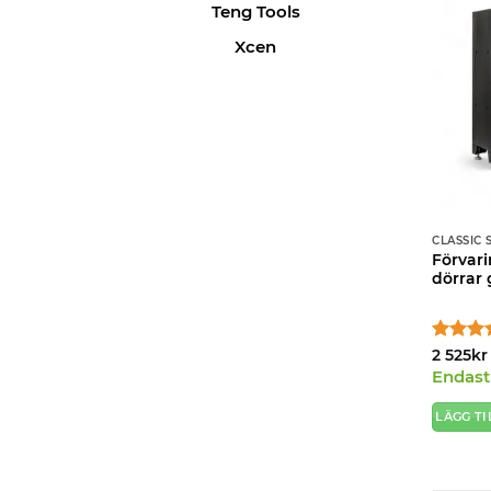
Teng Tools
Xcen
CLASSIC 
Förvar
dörrar 
Betygsa
2 525
kr
av 5
Endast 
LÄGG TI