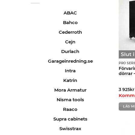
ABAC
Bahco
Cederroth
Cejn
Durlach
Slut 
Garageinredning.se
PRO SERI
Förvar
Intra
dörrar 
Katrin
Mora Armatur
3 925
kr
Kommer
Nisma tools
LÄS M
Raaco
Supra cabinets
Swisstrax