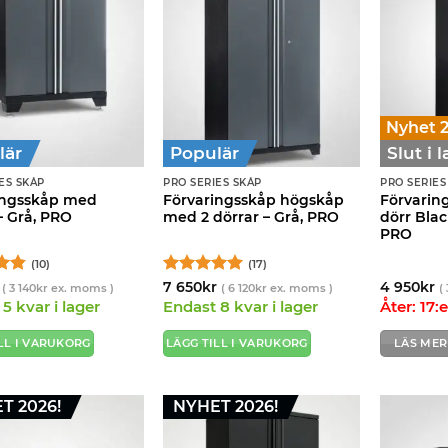
Nyhet 
lär
Populär
Slut i 
ES SKÅP
PRO SERIES SKÅP
PRO SERIES
ingsskåp med
Förvaringsskåp högskåp
Förvarin
– Grå, PRO
med 2 dörrar – Grå, PRO
dörr Blac
PRO
(10)
(17)
t
Betygsatt
5
7 650
kr
4 950
kr
(
3 140
kr
ex. moms )
(
6 120
kr
ex. moms )
(
5
av 5
5 kvar i lager
Endast 8 kvar i lager
Åter: 17:
LL I VARUKORG
LÄGG TILL I VARUKORG
LÄS MER
T 2026!
NYHET 2026!