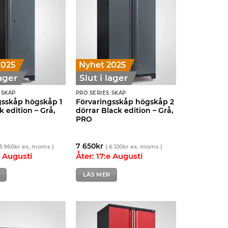
2025
Nyhet 2025
lager
Slut i lager
 SKÅP
PRO SERIES SKÅP
gsskåp högskåp 1
Förvaringsskåp högskåp 2
k edition – Grå,
dörrar Black edition – Grå,
PRO
7 650
kr
3 960
kr
ex. moms )
(
6 120
kr
ex. moms )
e Augusti
Åter: 17:e Augusti
LÄS MER