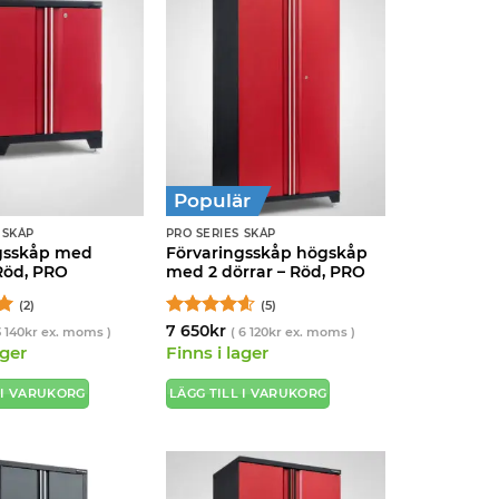
Populär
 SKÅP
PRO SERIES SKÅP
gsskåp med
Förvaringsskåp högskåp
 Röd, PRO
med 2 dörrar – Röd, PRO
(2)
(5)
5
Betygsatt
7 650
kr
3 140
kr
ex. moms )
(
6 120
kr
ex. moms )
4.6
av 5
ager
Finns i lager
 I VARUKORG
LÄGG TILL I VARUKORG