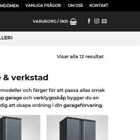
VANLIGA FRÅGOR
OM OSS
KONTAKT
OMDÖMEN
VARUKORG /
0
KR
LLERI
Visar alla 12 resultat
 & verkstad
ka modeller och färger för att passa allas smak
åp garage
och
verktygsskåp
bygger du en
ig att skapa ordning i din
garageförvaring
.