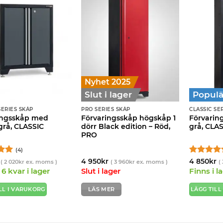
Nyhet 2025
Slut i lager
Populä
SERIES SKÅP
PRO SERIES SKÅP
CLASSIC SE
ingsskåp med
Förvaringsskåp högskåp 1
Förvarin
grå, CLASSIC
dörr Black edition – Röd,
grå, CLA
PRO
(4)
tt
5
Betygsatt
4 950
kr
4 850
kr
(
2 020
kr
ex. moms )
(
3 960
kr
ex. moms )
(
4.33
av 5
6 kvar i lager
Slut i lager
Finns i l
LL I VARUKORG
LÄS MER
LÄGG TILL