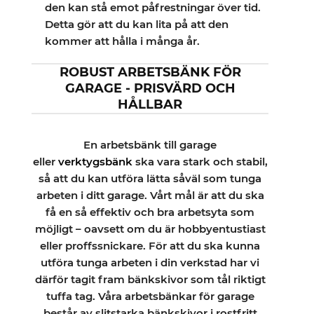
den kan stå emot påfrestningar över tid.
Detta gör att du kan lita på att den
kommer att hålla i många år.
ROBUST ARBETSBÄNK FÖR
GARAGE - PRISVÄRD OCH
HÅLLBAR
En arbetsbänk till garage
eller
verktygsbänk
ska vara stark och stabil,
så att du kan utföra lätta såväl som tunga
arbeten i ditt garage. Vårt mål är att du ska
få en så effektiv och bra arbetsyta som
möjligt – oavsett om du är hobbyentustiast
eller proffssnickare. För att du ska kunna
utföra tunga arbeten i din verkstad har vi
därför tagit fram bänkskivor som tål riktigt
tuffa tag. Våra arbetsbänkar för garage
består av slitstarka bänkskivor i rostfritt