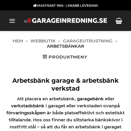
Skip
MAXFRAKT 990:- | SNABB LEVERANS
to
content
HEM
»
WEBBUTIK
»
GARAGEUTRUSTNING
»
ARBETSBÄNKAR
PRODUKTMENY
Arbetsbänk garage & arbetsbänk
verkstad
Att placera en arbetsbänk,
garagebänk
eller
verkstadsbänk
i garaget eller verkstaden ovanpå
förvaringsskåpen
är både platseffektivt och estetiskt
tilltalande. Hos oss finner du slitstarka bänkskivor i
rostfritt stål – så att du får en arbetsbänk i garaget