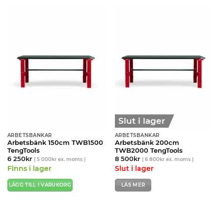
Slut i lager
ARBETSBÄNKAR
ARBETSBÄNKAR
Arbetsbänk 150cm TWB1500
Arbetsbänk 200cm
TengTools
TWB2000 TengTools
6 250
kr
8 500
kr
(
5 000
kr
ex. moms )
(
6 800
kr
ex. moms )
Finns i lager
Slut i lager
LÄGG TILL I VARUKORG
LÄS MER