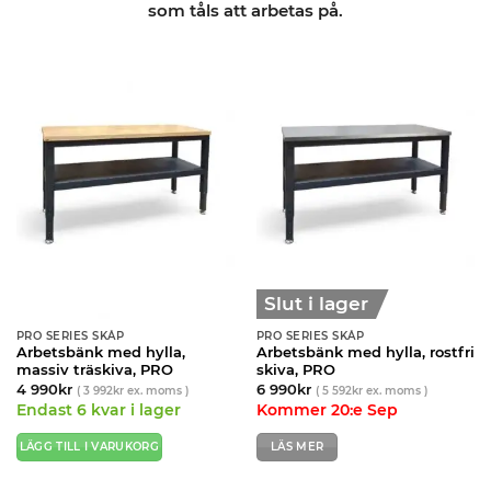
som tåls att arbetas på.
Slut i lager
PRO SERIES SKÅP
PRO SERIES SKÅP
Arbetsbänk med hylla,
Arbetsbänk med hylla, rostfri
massiv träskiva, PRO
skiva, PRO
4 990
kr
6 990
kr
(
3 992
kr
ex. moms )
(
5 592
kr
ex. moms )
Endast 6 kvar i lager
Kommer 20:e Sep
LÄGG TILL I VARUKORG
LÄS MER