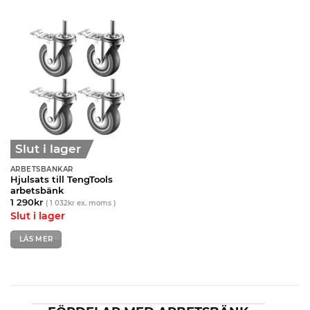
Slut i lager
ARBETSBÄNKAR
Hjulsats till TengTools
arbetsbänk
1 290
kr
(
1 032
kr
ex. moms )
Slut i lager
LÄS MER