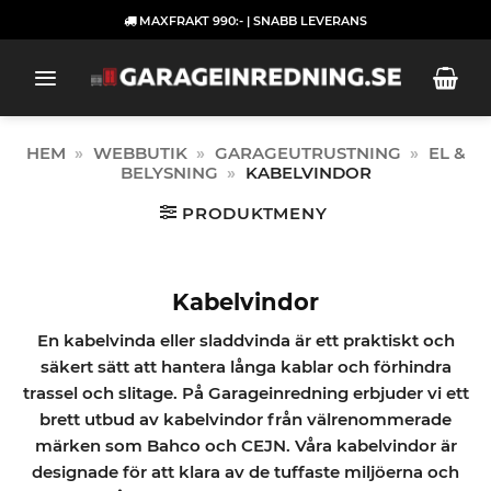
Skip
MAXFRAKT 990:- | SNABB LEVERANS
to
content
HEM
»
WEBBUTIK
»
GARAGEUTRUSTNING
»
EL &
BELYSNING
»
KABELVINDOR
PRODUKTMENY
Kabelvindor
En kabelvinda eller sladdvinda är ett praktiskt och
säkert sätt att hantera långa kablar och förhindra
trassel och slitage. På Garageinredning erbjuder vi ett
brett utbud av kabelvindor från välrenommerade
märken som Bahco och CEJN. Våra kabelvindor är
designade för att klara av de tuffaste miljöerna och