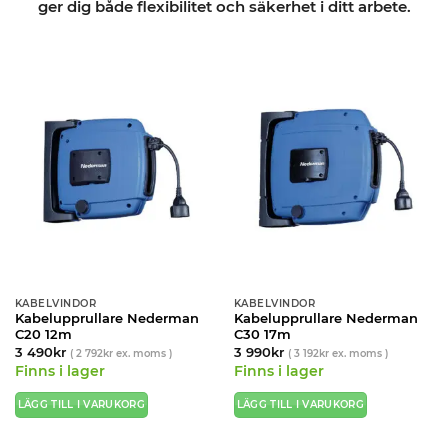
ger dig både flexibilitet och säkerhet i ditt arbete.
KABELVINDOR
KABELVINDOR
Kabelupprullare Nederman
Kabelupprullare Nederman
C20 12m
C30 17m
3 490
kr
3 990
kr
(
2 792
kr
ex. moms )
(
3 192
kr
ex. moms )
Finns i lager
Finns i lager
LÄGG TILL I VARUKORG
LÄGG TILL I VARUKORG