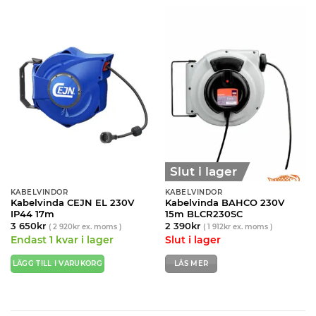
Slut i lager
KABELVINDOR
KABELVINDOR
Kabelvinda CEJN EL 230V
Kabelvinda BAHCO 230V
IP44 17m
15m BLCR230SC
3 650
kr
2 390
kr
(
2 920
kr
ex. moms )
(
1 912
kr
ex. moms )
Endast 1 kvar i lager
Slut i lager
LÄGG TILL I VARUKORG
LÄS MER