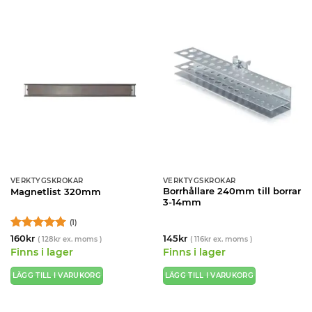
VERKTYGSKROKAR
VERKTYGSKROKAR
Borrhållare 240mm till borrar
Magnetlist 320mm
3-14mm
(1)
Betygsatt
5
160
kr
145
kr
(
128
kr
ex. moms )
(
116
kr
ex. moms )
av 5
Finns i lager
Finns i lager
LÄGG TILL I VARUKORG
LÄGG TILL I VARUKORG