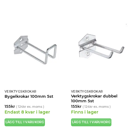
VERKTYGSKROKAR
VERKTYGSKROKAR
Verktygskrokar dubbel
Bygelkrokar 100mm 5st
100mm 5st
155
kr
155
kr
(
124
kr
ex. moms )
(
124
kr
ex. moms )
Endast 8 kvar i lager
Finns i lager
LÄGG TILL I VARUKORG
LÄGG TILL I VARUKORG