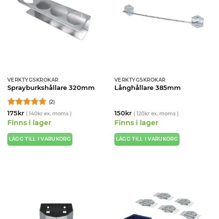
VERKTYGSKROKAR
VERKTYGSKROKAR
Sprayburkshållare 320mm
Långhållare 385mm
(2)
Betygsatt
5
175
kr
150
kr
(
140
kr
ex. moms )
(
120
kr
ex. moms )
av 5
Finns i lager
Finns i lager
LÄGG TILL I VARUKORG
LÄGG TILL I VARUKORG