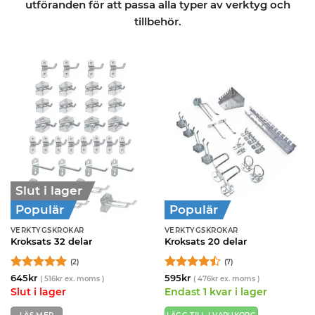
utföranden för att passa alla typer av verktyg och
tillbehör.
Slut i lager
Populär
Populär
VERKTYGSKROKAR
VERKTYGSKROKAR
Kroksats 32 delar
Kroksats 20 delar
(2)
(7)
Betygsatt
5
Betygsatt
645
kr
595
kr
(
516
kr
ex. moms )
(
476
kr
ex. moms )
av 5
4.43
av 5
Slut i lager
Endast 1 kvar i lager