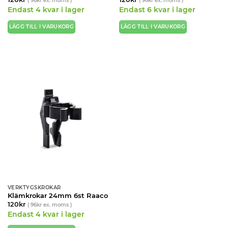
(
96
kr
ex. moms )
(
96
kr
ex. moms )
Endast 4 kvar i lager
Endast 6 kvar i lager
LÄGG TILL I VARUKORG
LÄGG TILL I VARUKORG
VERKTYGSKROKAR
Klämkrokar 24mm 6st Raaco
120
kr
(
96
kr
ex. moms )
Endast 4 kvar i lager