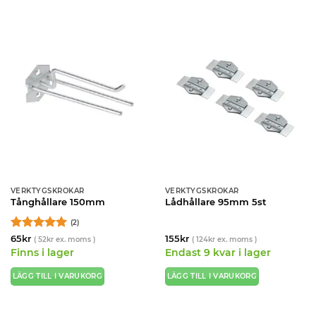
VERKTYGSKROKAR
VERKTYGSKROKAR
Tånghållare 150mm
Lådhållare 95mm 5st
(2)
Betygsatt
5
65
kr
155
kr
(
52
kr
ex. moms )
(
124
kr
ex. moms )
av 5
Finns i lager
Endast 9 kvar i lager
LÄGG TILL I VARUKORG
LÄGG TILL I VARUKORG