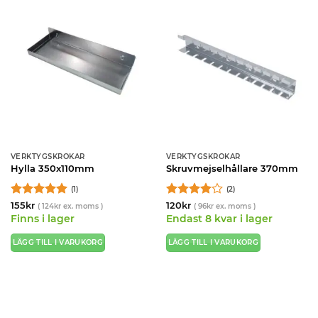
VERKTYGSKROKAR
VERKTYGSKROKAR
Hylla 350x110mm
Skruvmejselhållare 370mm
(1)
(2)
Betygsatt
5
Betygsatt
155
kr
120
kr
(
124
kr
ex. moms )
(
96
kr
ex. moms )
av 5
4
av 5
Finns i lager
Endast 8 kvar i lager
LÄGG TILL I VARUKORG
LÄGG TILL I VARUKORG