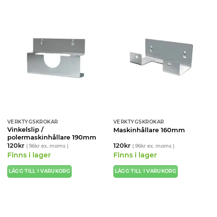
VERKTYGSKROKAR
VERKTYGSKROKAR
Vinkelslip /
Maskinhållare 160mm
polermaskinhållare 190mm
120
kr
120
kr
(
96
kr
ex. moms )
(
96
kr
ex. moms )
Finns i lager
Finns i lager
LÄGG TILL I VARUKORG
LÄGG TILL I VARUKORG