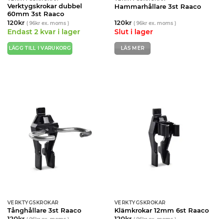
Verktygskrokar dubbel
Hammarhållare 3st Raaco
60mm 3st Raaco
120
kr
120
kr
(
96
kr
ex. moms )
(
96
kr
ex. moms )
Endast 2 kvar i lager
Slut i lager
LÄGG TILL I VARUKORG
LÄS MER
VERKTYGSKROKAR
VERKTYGSKROKAR
Tånghållare 3st Raaco
Klämkrokar 12mm 6st Raaco
120
kr
120
kr