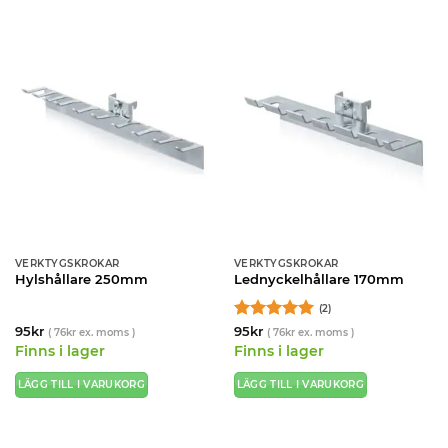
VERKTYGSKROKAR
VERKTYGSKROKAR
Hylshållare 250mm
Lednyckelhållare 170mm
(2)
Betygsatt
5
95
kr
95
kr
(
76
kr
ex. moms )
(
76
kr
ex. moms )
av 5
Finns i lager
Finns i lager
LÄGG TILL I VARUKORG
LÄGG TILL I VARUKORG