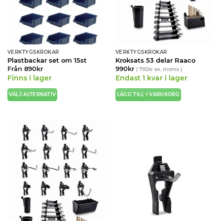
väljas
på
produktsidan
VERKTYGSKROKAR
VERKTYGSKROKAR
Plastbackar set om 15st
Kroksats 53 delar Raaco
Från
890
kr
990
kr
(
792
kr
ex. moms )
Finns i lager
Endast 1 kvar i lager
VÄLJ ALTERNATIV
LÄGG TILL I VARUKORG
Den
här
produkten
har
flera
varianter.
De
olika
alternativen
kan
väljas
på