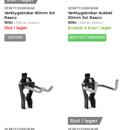
VERKTYGSKROKAR
VERKTYGSKROKAR
Verktygskrokar 60mm 5st
Verktygskrokar dubbel
Raaco
30mm 3st Raaco
90
kr
90
kr
(
72
kr
ex. moms )
(
72
kr
ex. moms )
Slut i lager
Endast 4 kvar i lager
LÄS MER
LÄGG TILL I VARUKORG
Slut i lager
VERKTYGSKROKAR
VERKTYGSKROKAR