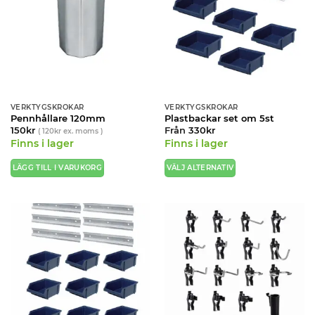
VERKTYGSKROKAR
VERKTYGSKROKAR
Pennhållare 120mm
Plastbackar set om 5st
150
kr
Från
330
kr
(
120
kr
ex. moms )
Finns i lager
Finns i lager
LÄGG TILL I VARUKORG
VÄLJ ALTERNATIV
Den
här
produkten
har
flera
varianter.
De
olika
alternativen
kan