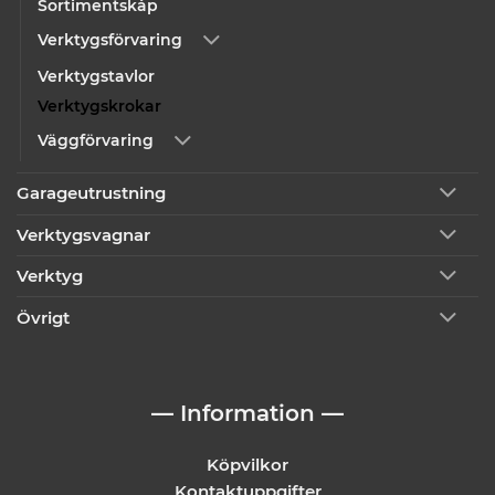
Sortimentskåp
Verktygsförvaring
Verktygstavlor
Verktygskrokar
Väggförvaring
Garageutrustning
Verktygsvagnar
Verktyg
Övrigt
— Information —
Köpvilkor
Kontaktuppgifter