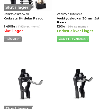
produktsidan
Slut i lager
VERKTYGSKROKAR
VERKTYGSKROKAR
Verktygskrokar 30mm 5st
Kroksats 84 delar Raaco
Raaco
1 490
kr
120
kr
(
1 192
kr
ex. moms )
(
96
kr
ex. moms )
Slut i lager
Endast 3 kvar i lager
LÄS MER
LÄGG TILL I VARUKORG
Slut i lager