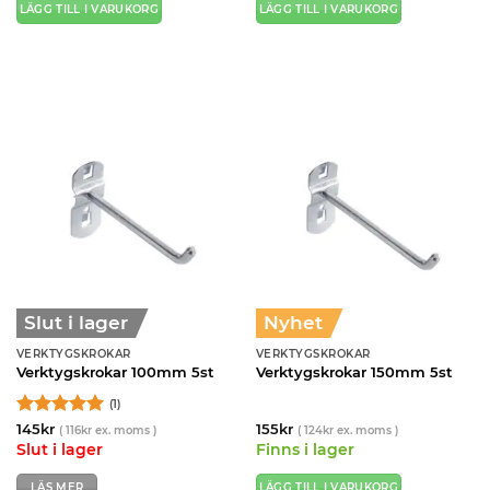
LÄGG TILL I VARUKORG
LÄGG TILL I VARUKORG
Slut i lager
Nyhet
VERKTYGSKROKAR
VERKTYGSKROKAR
Verktygskrokar 100mm 5st
Verktygskrokar 150mm 5st
(1)
Betygsatt
5
145
kr
155
kr
(
116
kr
ex. moms )
(
124
kr
ex. moms )
av 5
Slut i lager
Finns i lager
LÄS MER
LÄGG TILL I VARUKORG