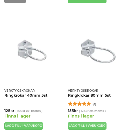
VERKTYGSKROKAR
VERKTYGSKROKAR
Ringkrokar 40mm 5st
Ringkrokar 80mm 5st
(3)
Betygsatt
125
kr
155
kr
(
100
kr
ex. moms )
(
124
kr
ex. moms )
4.67
av 5
Finns i lager
Finns i lager
LÄGG TILL I VARUKORG
LÄGG TILL I VARUKORG