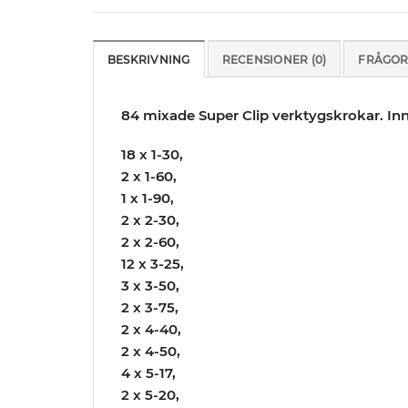
BESKRIVNING
RECENSIONER (0)
FRÅGOR
84 mixade Super Clip verktygskrokar. Inn
18 x 1-30,
2 x 1-60,
1 x 1-90,
2 x 2-30,
2 x 2-60,
12 x 3-25,
3 x 3-50,
2 x 3-75,
2 x 4-40,
2 x 4-50,
4 x 5-17,
2 x 5-20,