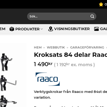
Sök
efter:
EM
VISNINGSBUTIKER
GA
PRODUKTER
HEM
»
WEBBUTIK
»
GARAGEFÖRVARING
Kroksats 84 delar Raa
1 490
kr
(
1 192
kr
ex. moms )
Verktygskrokar från Raaco med 84st de
variation.