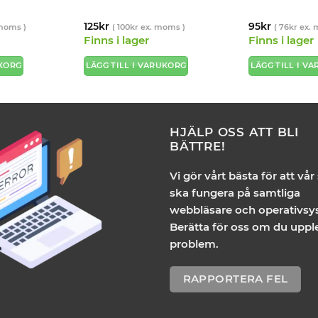
125
kr
95
kr
moms )
(
100
kr
ex. moms )
(
76
kr
ex. 
Finns i lager
Finns i lager
UKORG
LÄGG TILL I VARUKORG
LÄGG TILL I V
HJÄLP OSS ATT BLI
BÄTTRE!
Vi gör vårt bästa för att vår
ska fungera på samtliga
webbläsare och operativsy
Berätta för oss om du uppl
problem.
RAPPORTERA FEL