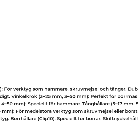
: För verktyg som hammare, skruvmejsel och tänger. Dub
idigt. Vinkelkrok (3–25 mm, 3–50 mm): Perfekt för borrmaski
–50 mm): Speciellt för hammare. Tånghållare (5–17 mm, 5–
mm): För medelstora verktyg som skruvmejsel eller borst
g. Borrhållare (Clip10): Speciellt för borrar. Skiftnyckelhålla