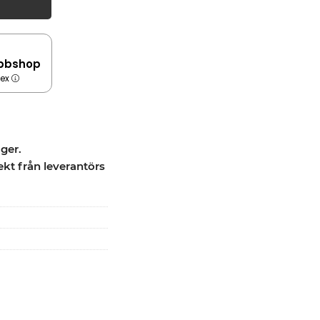
bbshop
dex
ager.
ekt från leverantörs