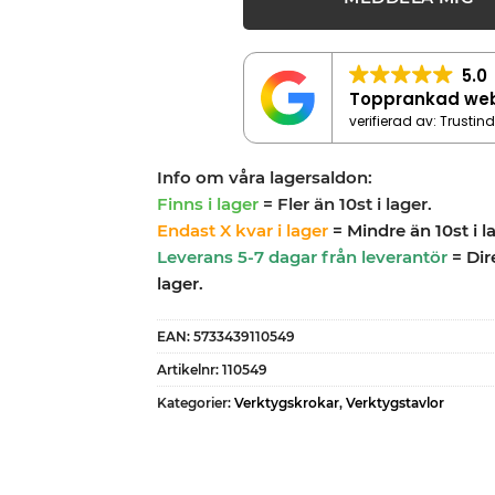
5.0
Topprankad we
verifierad av: Trustin
Info om våra lagersaldon:
Finns i lager
= Fler än 10st i lager.
Endast X kvar i lager
= Mindre än 10st i l
Leverans 5-7 dagar från leverantör
= Dir
lager.
EAN:
5733439110549
Artikelnr:
110549
Kategorier:
Verktygskrokar
,
Verktygstavlor