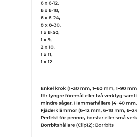
6 x 6-12,
6 x 6-18,
6 x 6-24,
8 x 8-30,
1 x 8-50,
1 x 9,
2 x 10,
1 x 11,
1 x 12.
Enkel krok (1–30 mm, 1–60 mm, 1–90 mm)
för tyngre föremål eller två verktyg samt
mindre sågar. Hammarhållare (4–40 mm, 4
Fjäderklämmor (6–12 mm, 6–18 mm, 6–24 
Perfekt för pennor, borstar eller små verkty
Borrbitshållare (Clip12): Borrbits