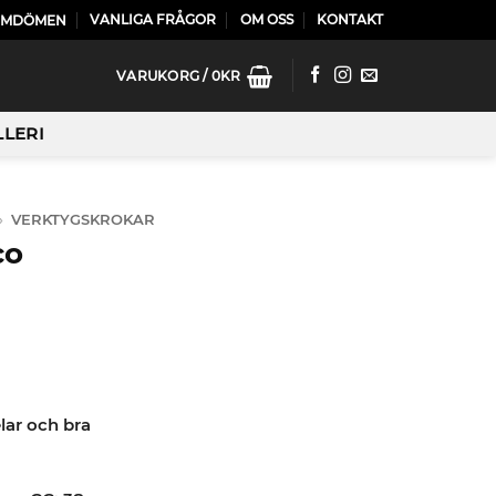
VANLIGA FRÅGOR
OM OSS
KONTAKT
OMDÖMEN
VARUKORG /
0
KR
LLERI
»
VERKTYGSKROKAR
co
lar och bra