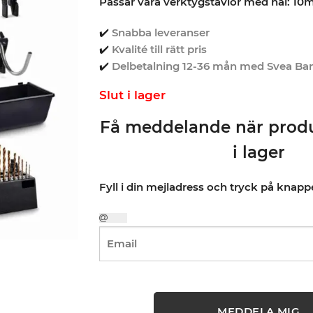
Passar våra verktygstavlor med hål: 1
✔️
Snabba leveranser
✔️
Kvalité till rätt pris
✔️
Delbetalning 12-36 mån med Svea Ba
Slut i lager
Få meddelande när produ
i lager
Fyll i din mejladress och tryck på knap
MEDDELA MIG