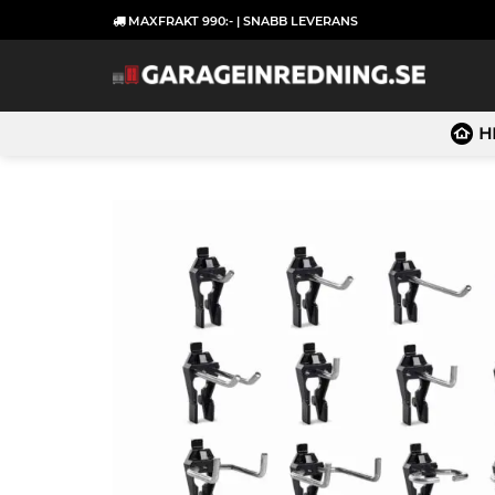
Skip
MAXFRAKT 990:- | SNABB LEVERANS
to
content
H