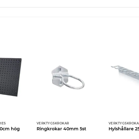
IES
VERKTYGSKROKAR
VERKTYGSKROKA
60cm hög
Ringkrokar 40mm 5st
Hylshållare