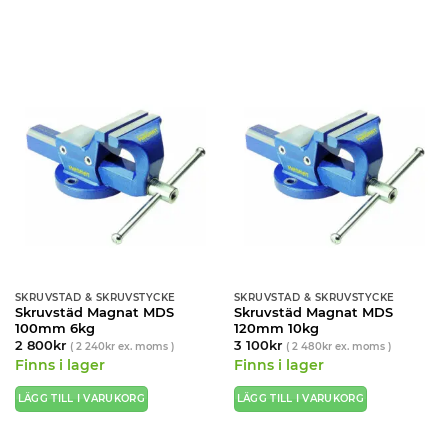
Den
här
produkten
har
flera
varianter.
De
olika
alternativen
kan
väljas
på
produktsidan
SKRUVSTÄD & SKRUVSTYCKE
SKRUVSTÄD & SKRUVSTYCKE
Skruvstäd Magnat MDS
Skruvstäd Magnat MDS
100mm 6kg
120mm 10kg
2 800
kr
3 100
kr
(
2 240
kr
ex. moms )
(
2 480
kr
ex. moms )
Finns i lager
Finns i lager
LÄGG TILL I VARUKORG
LÄGG TILL I VARUKORG