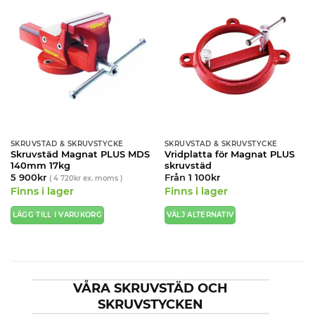
varianter.
De
olika
alternativen
kan
väljas
på
produktsidan
SKRUVSTÄD & SKRUVSTYCKE
SKRUVSTÄD & SKRUVSTYCKE
Skruvstäd Magnat PLUS MDS
Vridplatta för Magnat PLUS
140mm 17kg
skruvstäd
5 900
kr
Från
1 100
kr
(
4 720
kr
ex. moms )
Finns i lager
Finns i lager
LÄGG TILL I VARUKORG
VÄLJ ALTERNATIV
Den
här
produkten
har
VÅRA SKRUVSTÄD OCH
flera
varianter.
SKRUVSTYCKEN
De