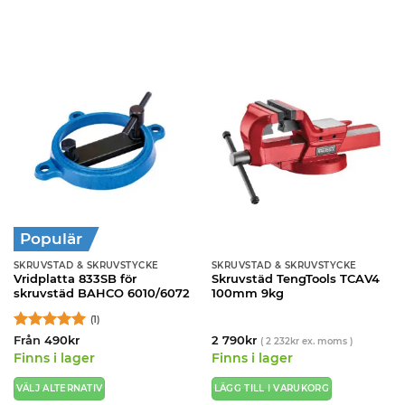
Populär
SKRUVSTÄD & SKRUVSTYCKE
SKRUVSTÄD & SKRUVSTYCKE
Vridplatta 833SB för
Skruvstäd TengTools TCAV4
skruvstäd BAHCO 6010/6072
100mm 9kg
(1)
Betygsatt
5
Från
490
kr
2 790
kr
(
2 232
kr
ex. moms )
av 5
Finns i lager
Finns i lager
VÄLJ ALTERNATIV
LÄGG TILL I VARUKORG