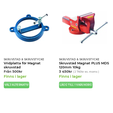
SKRUVSTÄD & SKRUVSTYCKE
SKRUVSTÄD & SKRUVSTYCKE
Vridplatta för Magnat
Skruvstäd Magnat PLUS MDS
skruvstäd
120mm 10kg
Från
500
kr
3 450
kr
(
2 760
kr
ex. moms )
Finns i lager
Finns i lager
VÄLJ ALTERNATIV
LÄGG TILL I VARUKORG
Den
här
produkten
har
flera