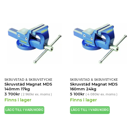
SKRUVSTÄD & SKRUVSTYCKE
SKRUVSTÄD & SKRUVSTYCKE
Skruvstäd Magnat MDS
Skruvstäd Magnat MDS
140mm 17kg
160mm 24kg
3 700
kr
5 100
kr
(
2 960
kr
ex. moms )
(
4 080
kr
ex. moms )
Finns i lager
Finns i lager
LÄGG TILL I VARUKORG
LÄGG TILL I VARUKORG