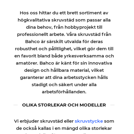
olika
alternativen
Hos oss hittar du ett brett sortiment av
kan
högkvalitativa skruvstäd som passar alla
väljas
dina behov, från hobbyprojekt till
på
professionellt arbete. Våra skruvstäd från
produktsidan
Bahco är särskilt utvalda för deras
robusthet och pålitlighet, vilket gör dem till
en favorit bland både yrkesverksamma och
amatörer. Bahco är känt för sin innovativa
design och hållbara material, vilket
garanterar att dina arbetsstycken hålls
stadigt och säkert under alla
arbetsförhållanden.
OLIKA STORLEKAR OCH MODELLER
Vi erbjuder skruvstäd eller
skruvstycke
som
de också kallas i en mängd olika storlekar