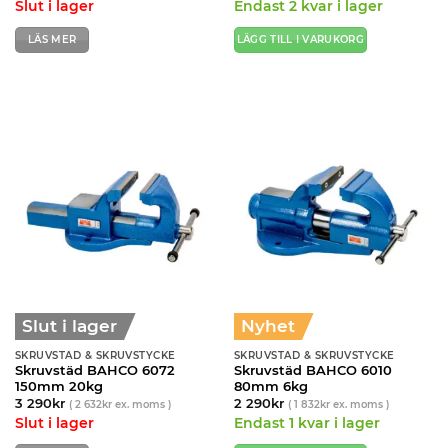
av 5
av 5
Slut i lager
Endast 2 kvar i lager
LÄS MER
LÄGG TILL I VARUKORG
Slut i lager
Nyhet
SKRUVSTÄD & SKRUVSTYCKE
SKRUVSTÄD & SKRUVSTYCKE
Skruvstäd BAHCO 6072
Skruvstäd BAHCO 6010
150mm 20kg
80mm 6kg
3 290
kr
2 290
kr
(
2 632
kr
ex. moms )
(
1 832
kr
ex. moms )
Slut i lager
Endast 1 kvar i lager