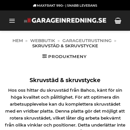
Skip
MAXFRAKT 990:- | SNABB LEVERANS
to
content
HEM
»
WEBBUTIK
»
GARAGEUTRUSTNING
»
SKRUVSTÄD & SKRUVSTYCKE
PRODUKTMENY
Skruvstäd & skruvstycke
Hos oss hittar du skruvstäd från Bahco, känt för sin
höga kvalitet och pålitlighet. För att optimera din
arbetsupplevelse kan du komplettera skruvstädet
med en vridbar platta. Denna platta gör det möjligt att
rotera skruvstädet, vilket låter dig arbeta bekvämt
från olika vinklar och positioner. Detta underlättar inte