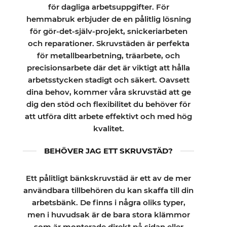
för dagliga arbetsuppgifter. För
hemmabruk erbjuder de en pålitlig lösning
för gör-det-själv-projekt, snickeriarbeten
och reparationer. Skruvstäden är perfekta
för metallbearbetning, träarbete, och
precisionsarbete där det är viktigt att hålla
arbetsstycken stadigt och säkert. Oavsett
dina behov, kommer våra skruvstäd att ge
dig den stöd och flexibilitet du behöver för
att utföra ditt arbete effektivt och med hög
kvalitet.
BEHÖVER JAG ETT SKRUVSTÄD?
Ett pålitligt bänkskruvstäd är ett av de mer
användbara tillbehören du kan skaffa till din
arbetsbänk. De finns i några oliks typer,
men i huvudsak är de bara stora klämmor
som är monterade direkt på sidan eller