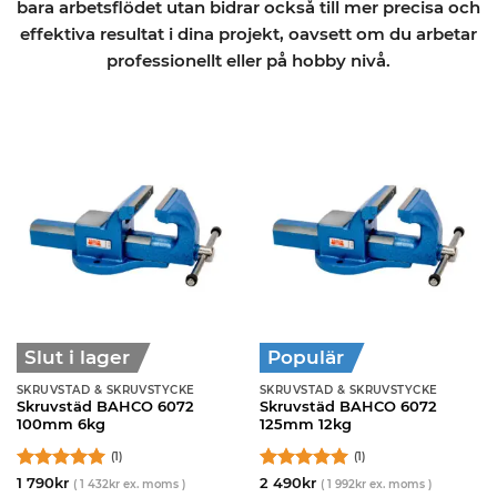
bara arbetsflödet utan bidrar också till mer precisa och
effektiva resultat i dina projekt, oavsett om du arbetar
professionellt eller på hobby nivå.
Slut i lager
Populär
SKRUVSTÄD & SKRUVSTYCKE
SKRUVSTÄD & SKRUVSTYCKE
Skruvstäd BAHCO 6072
Skruvstäd BAHCO 6072
100mm 6kg
125mm 12kg
(1)
(1)
Betygsatt
5
Betygsatt
5
1 790
kr
2 490
kr
(
1 432
kr
ex. moms )
(
1 992
kr
ex. moms )