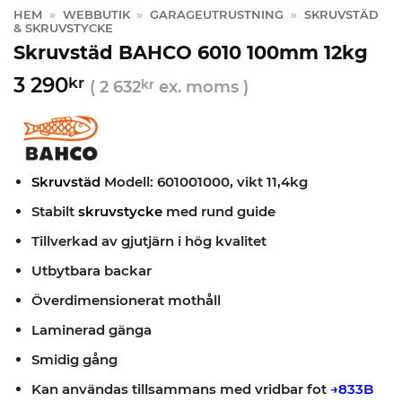
HEM
»
WEBBUTIK
»
GARAGEUTRUSTNING
»
SKRUVSTÄD
& SKRUVSTYCKE
Skruvstäd BAHCO 6010 100mm 12kg
3 290
kr
(
2 632
kr
ex. moms )
Skruvstäd
Modell: 601001000, vikt 11,4kg
Stabilt
skruvstycke
med rund guide
Tillverkad av gjutjärn i hög kvalitet
Utbytbara backar
Överdimensionerat mothåll
Laminerad gänga
Smidig gång
Kan användas tillsammans med vridbar fot
→833B