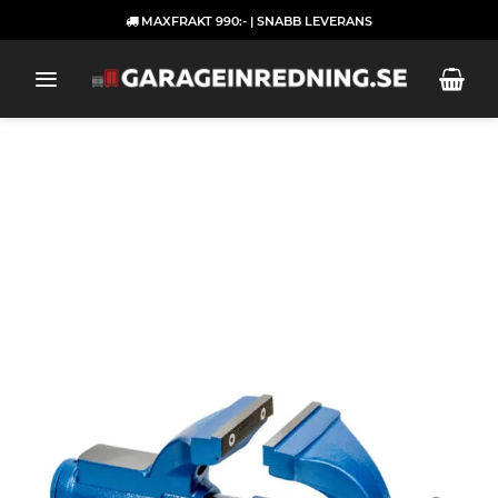
Skip
MAXFRAKT 990:- | SNABB LEVERANS
to
content