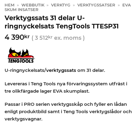
HEM
»
WEBBUTIK
»
VERKTYG
»
VERKTYGSSATSER
»
EVA
SKUM INSATSER
Verktygssats 31 delar U-
ringnyckelsats TengTools TTESP31
4 390
kr
(
3 512
kr
ex. moms )
U-ringnyckelsats/
verktygssats
om 31 delar.
Levereras i Teng Tools nya förvaringssystem utfräst i
tre olikfärgade lager EVA skumplast.
Passar i PRO serien verktygsskåp och fyller en lådan
enligt produktbild samt i Teng Tools verktygslådor och
verktygsvagnar.