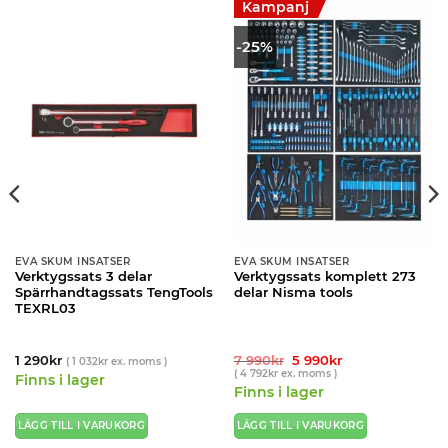
Kampanj
-25%
EVA SKUM INSATSER
EVA SKUM INSATSER
Verktygssats 3 delar
Verktygssats komplett 273
Spärrhandtagssats TengTools
delar Nisma tools
TEXRL03
Det
Det
1 290
kr
7 990
kr
5 990
kr
(
1 032
kr
ex. moms )
ursprungliga
nuvarande
(
4 792
kr
ex. moms )
Finns i lager
priset
priset
Finns i lager
var:
är:
7
5
990kr.
990kr.
LÄGG TILL I VARUKORG
LÄGG TILL I VARUKORG