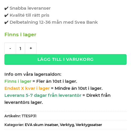
✔️
Snabba leveranser
✔️
Kvalité till rätt pris
✔️
Delbetalning 12-36 mån med Svea Bank
Finns i lager
Verktygssats 31 delar U-ringnyckelsats TengTools TTESP31 q
-
+
LÄGG TILL I VARUKORG
Info om våra lagersaldon:
Finns i lager
= Fler än 10st i lager.
Endast X kvar i lager
= Mindre än 10st i lager.
Leverans 5-7 dagar från leverantör
= Direkt från
leverantörs lager.
Artikelnr:
TTESP31
Kategorier:
EVA skum insatser
,
Verktyg
,
Verktygssatser