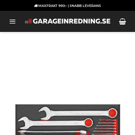
Skip
MAXFRAKT 990:- | SNABB LEVERANS
to
content