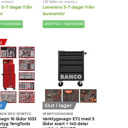
ursprungliga
nuvarande
ursprungliga
nuvarande
. moms )
(
37 520
kr
ex. moms )
priset
priset
priset
priset
 5-7 dagar från
Leverans 5-7 dagar från
var:
är:
var:
är:
25
23
49
46
ör
leverantör
900kr.
900kr.
900kr.
900kr.
 I VARUKORG
LÄGG TILL I VARUKORG
j
r
Slut i lager
AGN MED VERKTYG
VERKTYGSVAGNAR
agn 16 lådor 1033
Verktygsvagn E72 med 5
ktyg TengTools
lådor svart + 140 delar