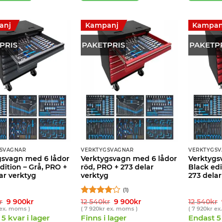
anj
Kampanj
Kampan
PRIS
PAKETPRIS
PAKETP
SVAGNAR
VERKTYGSVAGNAR
VERKTYGS
gsvagn med 6 lådor
Verktygsvagn med 6 lådor
Verktygs
dition – Grå, PRO +
röd, PRO + 273 delar
Black edi
ar verktyg
verktyg
273 delar
(1)
Det
Det
Betygsatt
Det
Det
r
9 900
kr
12 540
kr
9 900
kr
12 540
kr
ursprungliga
nuvarande
ursprungliga
nuvarande
4
av 5
ex. moms )
(
7 920
kr
ex. moms )
(
7 920
kr
ex
priset
priset
priset
priset
5 kvar i lager
Finns i lager
Endast 5 
var:
är:
var:
är: