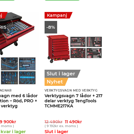
j
Kampanj
RIS
-8%
Slut i lager
Nyhet
VAGNAR
VERKTYGSVAGN MED VERKTYG
vagn med 6 lådor
Verktygsvagn 7 lådor + 217
tion – Röd, PRO +
delar verktyg TengTools
 verktyg
TCMME217KA
Det
Det
Det
Det
9 900
kr
12 490
kr
11 490
kr
ursprungliga
nuvarande
ursprungliga
nuvarande
. moms )
(
9 192
kr
ex. moms )
priset
priset
priset
priset
kvar i lager
Slut i lager
var:
är:
var:
är: