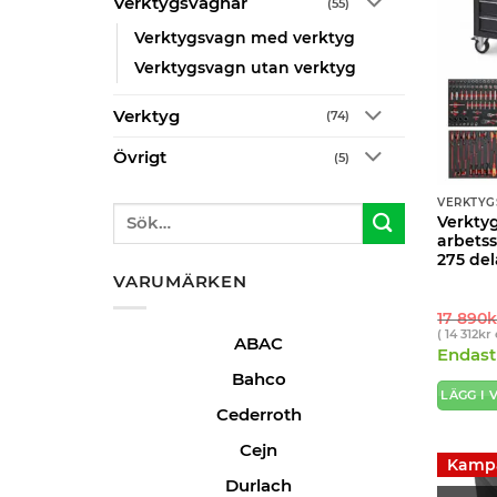
Verktygsvagnar
(55)
Verktygsvagn med verktyg
Verktygsvagn utan verktyg
Verktyg
(74)
Övrigt
(5)
VERKTYG
Sök
Verkty
efter:
arbetss
275 del
VARUMÄRKEN
17 890
k
(
14 312
kr
ABAC
Endast 
Bahco
LÄGG I
Cederroth
Cejn
Kamp
Durlach