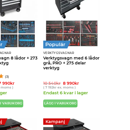
r
Populär
VAGNAR
VERKTYGSVAGNAR
vagn 8 lådor + 273
Verktygsvagn med 6 lådor
ktyg
grå, PRO + 275 delar
verktyg
(3)
Det
Det
Det
Det
7 990
kr
10 540
kr
8 990
kr
ursprungliga
nuvarande
ursprungliga
nuvarande
 moms )
(
7 192
kr
ex. moms )
priset
priset
priset
priset
ager
Endast 6 kvar i lager
var:
är:
var:
är:
9
7
10
8
990kr.
990kr.
540kr.
990kr.
 I VARUKORG
LÄGG I VARUKORG
j
Kampanj