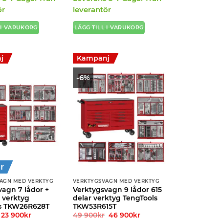
var:
är:
var:
är:
34
29
17
15
ör
leverantör
990kr.
990kr.
900kr.
900kr.
 I VARUKORG
LÄGG TILL I VARUKORG
j
Kampanj
-6%
r
AGN MED VERKTYG
VERKTYGSVAGN MED VERKTYG
vagn 7 lådor +
Verktygsvagn 9 lådor 615
 verktyg
delar verktyg TengTools
s TKW26R628T
TKW53R615T
Det
Det
Det
Det
23 900
kr
49 900
kr
46 900
kr