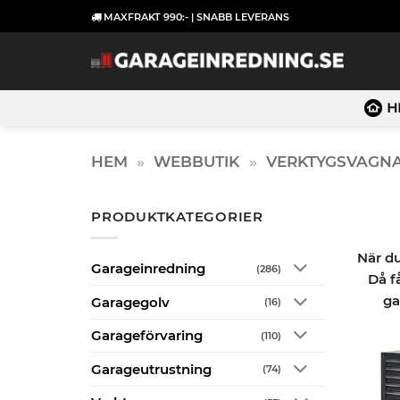
Skip
MAXFRAKT 990:- | SNABB LEVERANS
to
content
H
HEM
»
WEBBUTIK
»
VERKTYGSVAGN
PRODUKTKATEGORIER
När du
Garageinredning
(286)
Då f
ga
Garagegolv
(16)
Garageförvaring
(110)
Garageutrustning
(74)