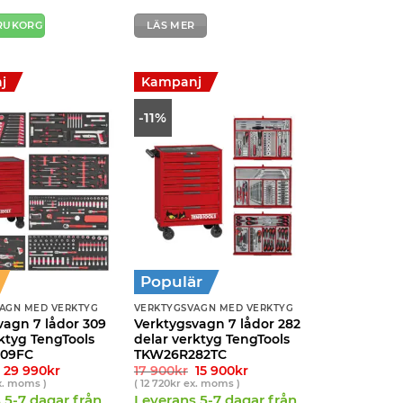
12
9
12
11
540kr.
900kr.
490kr.
490kr.
ARUKORG
LÄS MER
j
Kampanj
-11%
Populär
AGN MED VERKTYG
VERKTYGSVAGN MED VERKTYG
vagn 7 lådor 309
Verktygsvagn 7 lådor 282
ktyg TengTools
delar verktyg TengTools
09FC
TKW26R282TC
Det
Det
Det
Det
29 990
kr
17 900
kr
15 900
kr
ursprungliga
nuvarande
ursprungliga
nuvarande
. moms )
(
12 720
kr
ex. moms )
priset
priset
priset
priset
 5-7 dagar från
Leverans 5-7 dagar från