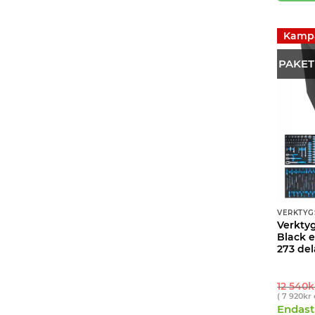
Kamp
PAKET
VERKTYG
Verkty
Black e
273 del
12 540
k
(
7 920
kr
Endast 