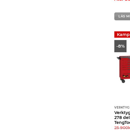
LÄS M
Kamp
-8%
VERKTYG
Verktyg
278 del
TengTo
25 900