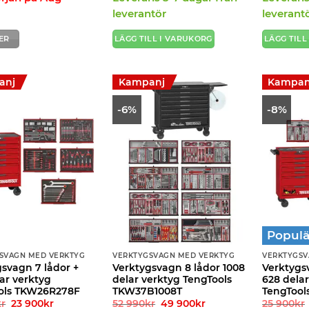
var:
är:
var:
är:
45
36
42
39
leverantör
leverant
990kr.
990kr.
900kr.
900kr.
ER
LÄGG TILL I VARUKORG
LÄGG TILL
anj
Kampanj
Kampan
-6%
-8%
Populä
SVAGN MED VERKTYG
VERKTYGSVAGN MED VERKTYG
VERKTYGSV
svagn 7 lådor +
Verktygsvagn 8 lådor 1008
Verktygs
ar verktyg
delar verktyg TengTools
628 delar
ols TKW26R278F
TKW37B1008T
TengTool
Det
Det
Det
Det
kr
23 900
kr
52 990
kr
49 900
kr
25 900
kr