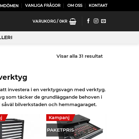
VANLIGA FRÅGOR
OM OSS
KONTAKT
OMDÖMEN
VARUKORG /
0
KR
LLERI
Visar alla 31 resultat
verktyg
é att investera i en verktygsvagn med verktyg.
tyg som täcker de grundläggande behoven i
ill såväl bilverkstaden och hemmagaraget.
j
Kampanj
PAKETPRIS