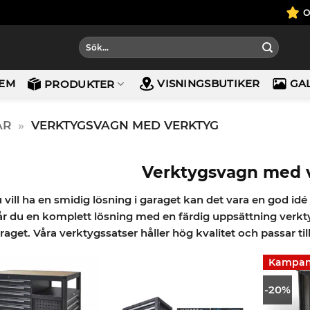
Sök
efter:
EM
VISNINGSBUTIKER
GA
PRODUKTER
AR
»
VERKTYGSVAGN MED VERKTYG
Verktygsvagn med 
 vill ha en smidig lösning i garaget kan det vara en god id
år du en komplett lösning med en färdig uppsättning verk
raget. Våra verktygssatser håller hög kvalitet och passar t
Kampan
-20%