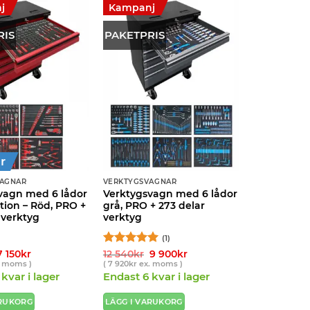
j
Kampanj
RIS
PAKETPRIS
r
VAGNAR
VERKTYGSVAGNAR
vagn med 6 lådor
Verktygsvagn med 6 lådor
tion – Röd, PRO +
grå, PRO + 273 delar
 verktyg
verktyg
(1)
Det
Det
Betygsatt
Det
5
Det
7 150
kr
12 540
kr
9 900
kr
ursprungliga
nuvarande
ursprungliga
nuvarande
av 5
 moms )
(
7 920
kr
ex. moms )
priset
priset
priset
priset
kvar i lager
Endast 6 kvar i lager
var:
är:
var:
är:
8
7
12
9
540kr.
150kr.
540kr.
900kr.
ARUKORG
LÄGG I VARUKORG