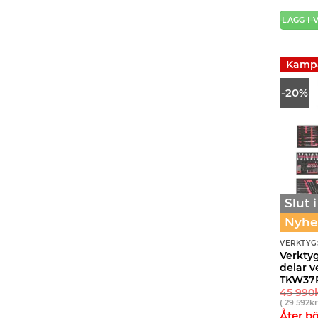
LÄGG I
Kamp
-20%
Slut 
Nyhe
VERKTYG
Verktyg
delar v
TKW37
45 990
(
29 592
k
Åter b