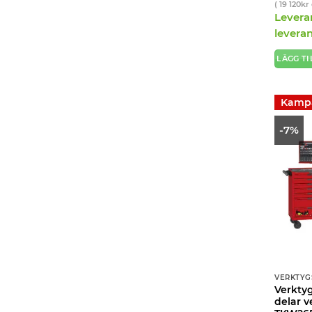
(
19 120
kr
Levera
levera
LÄGG TI
Kamp
-7%
VERKTYG
Verktyg
delar v