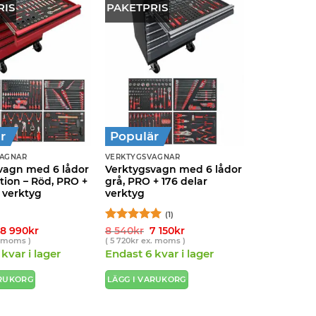
RIS
PAKETPRIS
r
Populär
VAGNAR
VERKTYGSVAGNAR
vagn med 6 lådor
Verktygsvagn med 6 lådor
tion – Röd, PRO +
grå, PRO + 176 delar
 verktyg
verktyg
(1)
Det
Det
Betygsatt
Det
5
Det
8 990
kr
8 540
kr
7 150
kr
ursprungliga
nuvarande
ursprungliga
nuvarande
av 5
 moms )
(
5 720
kr
ex. moms )
priset
priset
priset
priset
kvar i lager
Endast 6 kvar i lager
var:
är:
var:
är:
10
8
8
7
540kr.
990kr.
540kr.
150kr.
ARUKORG
LÄGG I VARUKORG