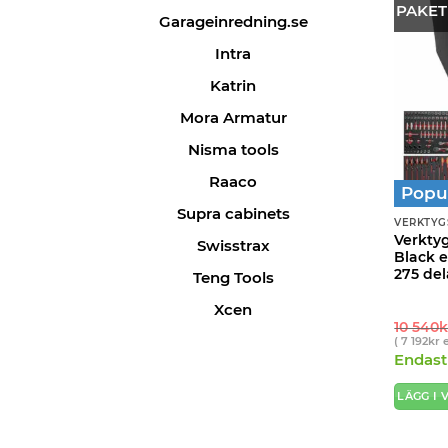
PAKET
Garageinredning.se
Intra
Katrin
Mora Armatur
Nisma tools
Raaco
Popu
Supra cabinets
VERKTYG
Verkty
Swisstrax
Black e
275 del
Teng Tools
Xcen
10 540
k
(
7 192
kr
e
Endast 
LÄGG I