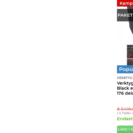
Kamp
PAKET
Popu
VERKTYG
Verkty
Black e
176 del
8 540
k
(
5 720
kr
Endast 
LÄGG I