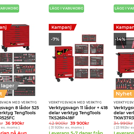
12
9
12
9
540kr.
900kr.
540kr.
900kr.
 VARUKORG
LÄGG I VARUKORG
LÄGG I V
anj
Kampanj
Kampan
-7%
-14%
i lager
t
Nyhet
SVAGN MED VERKTYG
VERKTYGSVAGN MED VERKTYG
VERKTYGSV
svagn 8 lådor 525
Verktygsvagn 11 lådor + 418
Verktygs
erktyg TengTools
delar verktyg TengTools
delar ver
R525FC
TKS26R418F
TKW37R3
Det
Det
Det
Det
kr
36 990
kr
42 900
kr
39 900
kr
34 990
kr
ursprungliga
nuvarande
ursprungliga
nuvarande
r
ex. moms )
(
31 920
kr
ex. moms )
(
23 992
kr
ex
priset
priset
priset
priset
örjan på Aug
Leverans 5-7 dagar från
Leverans