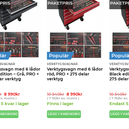
PRIS
PAKETPRIS
PAKETP
lär
Populär
Populä
SVAGNAR
VERKTYGSVAGNAR
VERKTYGS
gsvagn med 6 lådor
Verktygsvagn med 6 lådor
Verktygs
dition – Grå, PRO +
röd, PRO + 275 delar
Black edi
ar verktyg
verktyg
275 delar
Det
Det
Det
Det
r
8 990
kr
10 540
kr
8 990
kr
10 540
kr
ursprungliga
nuvarande
ursprungliga
nuvarande
x. moms )
(
7 192
kr
ex. moms )
(
7 192
kr
ex.
priset
priset
priset
priset
5 kvar i lager
Finns i lager
Endast 5 
var:
är:
var:
är:
10
8
10
8
540kr.
990kr.
540kr.
990kr.
 VARUKORG
LÄGG I VARUKORG
LÄGG I V