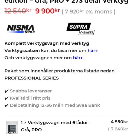
edition – Grå, PRO + 273 delar verktyg
Det
Det
12 540
9 900
kr
kr
(
7 920
kr
ex. moms )
ursprungliga
nuvarande
priset
priset
var:
är:
12
9
540kr.
900kr.
Komplett verktygsvagn med verktyg
Verktygssatsen
kan du läsa mer om
här←
Och verktygsvagnen mer om
här←
Paket som innehåller produkterna listade nedan.
PROFESSIONAL SERIES
✔️
Snabba leveranser
✔️
Kvalité till rätt pris
✔️
Delbetalning 12-36 mån med Svea Bank
4 550
kr
1 ×
Verktygsvagn med 6 lådor -
(
3 640
kr
Grå, PRO