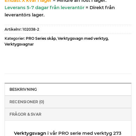
Endast X kvar i lager
= Mindre än 10st i lager.
Leverans 5-7 dagar från leverantör
= Direkt från
leverantörs lager.
Artikelnr:
102038-2
Kategorier:
PRO Series skåp
,
Verktygsvagn med verktyg
,
Verktygsvagnar
BESKRIVNING
RECENSIONER (0)
FRÅGOR & SVAR
Verktygsvagn
i vår PRO serie med verktyg 273