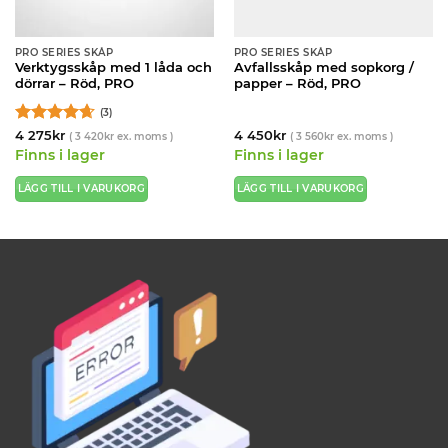
PRO SERIES SKÅP
PRO SERIES SKÅP
Verktygsskåp med 1 låda och
Avfallsskåp med sopkorg /
dörrar – Röd, PRO
papper – Röd, PRO
(3)
Betygsatt
4 275
kr
4 450
kr
(
3 420
kr
ex. moms )
(
3 560
kr
ex. moms )
4.67
av 5
Finns i lager
Finns i lager
LÄGG TILL I VARUKORG
LÄGG TILL I VARUKORG