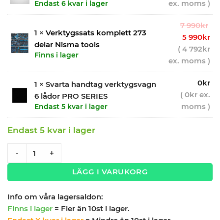
ex. moms )
Endast 6 kvar i lager
De
7 990
kr
1 ×
Verktygssats komplett 273
ur
De
5 990
kr
delar Nisma tools
pr
nu
(
4 792
kr
Finns i lager
var
pr
ex. moms )
7
är:
0
kr
99
5
1 × Svarta handtag verktygsvagn
(
0
kr
ex.
99
6 lådor PRO SERIES
moms )
Endast 5 kvar i lager
Endast 5 kvar i lager
Verktygsvagn med 6 lådor Black edition - Grå, PRO + 273 de
-
+
LÄGG I VARUKORG
Info om våra lagersaldon:
Finns i lager
= Fler än 10st i lager.