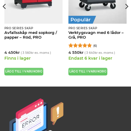
Populär
PRO SERIES SKÅP
PRO SERIES SKÅP
Avfallsskåp med sopkorg /
Verktygsvagn med 6 lådor –
papper – Röd, PRO
Grå, PRO
(6)
Betygsatt
4 450
kr
4 550
kr
(
3 560
kr
ex. moms )
(
3 640
kr
ex. moms )
4.83
av 5
Finns i lager
Endast 6 kvar i lager
LÄGG TILL I VARUKORG
LÄGG TILL I VARUKORG