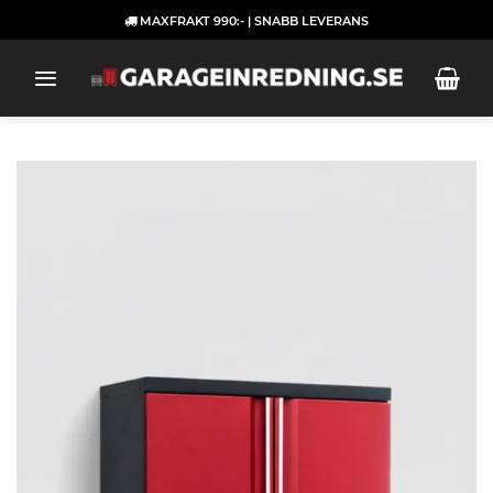
Skip
MAXFRAKT 990:- | SNABB LEVERANS
to
content