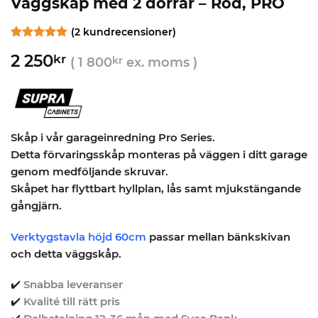
Väggskåp med 2 dörrar – Röd, PRO
(
2
kundrecensioner)
Betygsatt
2
5
2 250
kr
av 5
(
1 800
kr
ex. moms )
baserat på
kundrecensioner
Skåp i vår garageinredning Pro Series.
Detta förvaringsskåp monteras på väggen i ditt garage
genom medföljande skruvar.
Skåpet har flyttbart hyllplan, lås samt mjukstängande
gångjärn.
Verktygstavla höjd 60cm
passar mellan bänkskivan
och detta väggskåp.
✔️
Snabba leveranser
✔️
Kvalité till rätt pris