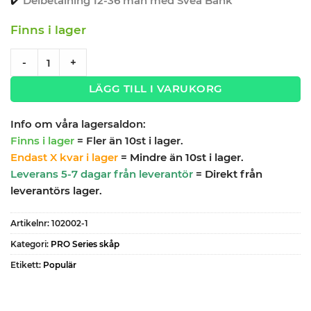
✔️
Delbetalning 12-36 mån med Svea Bank
Finns i lager
Väggskåp med 2 dörrar - Röd, PRO quantity
-
+
LÄGG TILL I VARUKORG
Info om våra lagersaldon:
Finns i lager
= Fler än 10st i lager.
Endast X kvar i lager
= Mindre än 10st i lager.
Leverans 5-7 dagar från leverantör
= Direkt från
leverantörs lager.
Artikelnr:
102002-1
Kategori:
PRO Series skåp
Etikett:
Populär