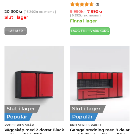
(3)
Betygsatt
Det
Det
20 300
kr
9 990
kr
7 990
kr
(
16 240
kr
ex. moms )
ursprungliga
nuvarande
(
6 392
kr
ex. moms )
4.67
av 5
Slut i lager
priset
priset
Finns i lager
var:
är:
9
7
990kr.
990kr.
LÄS MER
LÄGG TILL I VARUKORG
Slut i lager
Slut i lager
Populär
Populär
PRO SERIES SKÅP
PRO SERIES PAKET
Väggskåp med 2 dörrar Black
Garageinredning med 9 delar