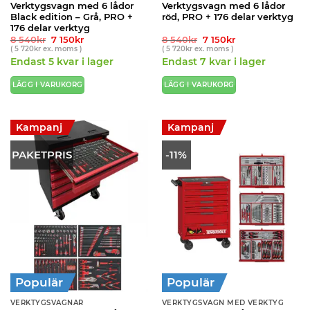
Verktygsvagn med 6 lådor
Verktygsvagn med 6 lådor
Black edition – Grå, PRO +
röd, PRO + 176 delar verktyg
176 delar verktyg
Det
Det
Det
Det
8 540
kr
7 150
kr
8 540
kr
7 150
kr
ursprungliga
nuvarande
ursprungliga
nuvarande
(
5 720
kr
ex. moms )
(
5 720
kr
ex. moms )
priset
priset
priset
priset
Endast 5 kvar i lager
Endast 7 kvar i lager
var:
är:
var:
är:
8
7
8
7
540kr.
150kr.
540kr.
150kr.
LÄGG I VARUKORG
LÄGG I VARUKORG
Kampanj
Kampanj
PAKETPRIS
-11%
Populär
Populär
VERKTYGSVAGNAR
VERKTYGSVAGN MED VERKTYG