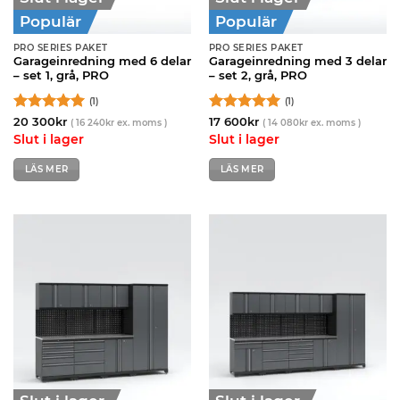
Populär
Populär
PRO SERIES PAKET
PRO SERIES PAKET
Garageinredning med 6 delar
Garageinredning med 3 delar
– set 1, grå, PRO
– set 2, grå, PRO
(1)
(1)
Betygsatt
5
Betygsatt
5
20 300
kr
17 600
kr
(
16 240
kr
ex. moms )
(
14 080
kr
ex. moms )
av 5
av 5
Slut i lager
Slut i lager
LÄS MER
LÄS MER