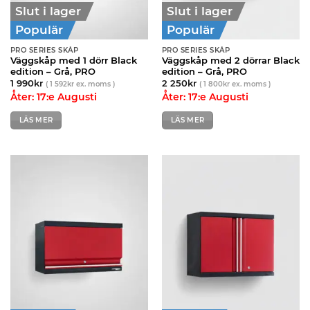
Slut i lager
Slut i lager
Populär
Populär
PRO SERIES SKÅP
PRO SERIES SKÅP
Väggskåp med 1 dörr Black
Väggskåp med 2 dörrar Black
edition – Grå, PRO
edition – Grå, PRO
1 990
kr
2 250
kr
(
1 592
kr
ex. moms )
(
1 800
kr
ex. moms )
Åter: 17:e Augusti
Åter: 17:e Augusti
LÄS MER
LÄS MER