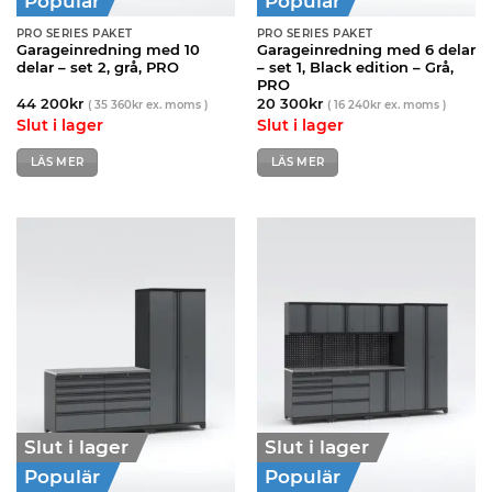
Populär
Populär
PRO SERIES PAKET
PRO SERIES PAKET
Garageinredning med 10
Garageinredning med 6 delar
delar – set 2, grå, PRO
– set 1, Black edition – Grå,
PRO
44 200
kr
20 300
kr
(
35 360
kr
ex. moms )
(
16 240
kr
ex. moms )
Slut i lager
Slut i lager
LÄS MER
LÄS MER
Slut i lager
Slut i lager
Populär
Populär