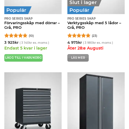
Slut i lager
Populär
Populär
PRO SERIES SKÅP
PRO SERIES SKÅP
Förvaringsskåp med dörrar –
Verktygsskåp med 5 lådor –
Grå, PRO
Grå, PRO
(10)
(23)
Betygsatt
Betygsatt
3 925
kr
4 975
kr
(
3 140
kr
ex. moms )
(
3 980
kr
ex. moms )
4.8
av 5
4.96
av 5
Endast 5 kvar i lager
Åter 28:e Augusti
LÄGG TILL I VARUKORG
LÄS MER