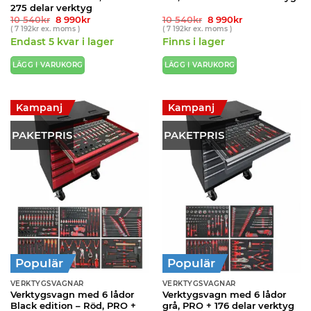
275 delar verktyg
Det
Det
Det
Det
10 540
kr
8 990
kr
10 540
kr
8 990
kr
ursprungliga
nuvarande
ursprungliga
nuvarande
(
7 192
kr
ex. moms )
(
7 192
kr
ex. moms )
priset
priset
priset
priset
Endast 5 kvar i lager
Finns i lager
var:
är:
var:
är:
10
8
10
8
540kr.
990kr.
540kr.
990kr.
LÄGG I VARUKORG
LÄGG I VARUKORG
Kampanj
Kampanj
PAKETPRIS
PAKETPRIS
Populär
Populär
VERKTYGSVAGNAR
VERKTYGSVAGNAR
Verktygsvagn med 6 lådor
Verktygsvagn med 6 lådor
Black edition – Röd, PRO +
grå, PRO + 176 delar verktyg