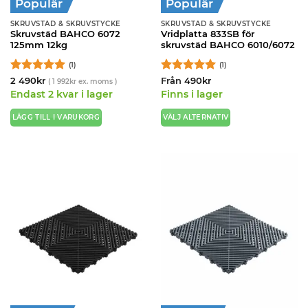
Populär
Populär
SKRUVSTÄD & SKRUVSTYCKE
SKRUVSTÄD & SKRUVSTYCKE
Skruvstäd BAHCO 6072
Vridplatta 833SB för
125mm 12kg
skruvstäd BAHCO 6010/6072
(1)
(1)
Betygsatt
5
Betygsatt
5
2 490
kr
Från
490
kr
(
1 992
kr
ex. moms )
av 5
av 5
Endast 2 kvar i lager
Finns i lager
LÄGG TILL I VARUKORG
VÄLJ ALTERNATIV
Den
här
produkten
har
flera
varianter.
De
olika
alternativen
kan
väljas
på
produktsidan