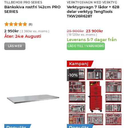
TILLBEHÖR PRO SERIES
VERKTYGSVAGN MED VERKTYG
Bänkskiva rostfri 142cm PRO
Verktygsvagn 7 lådor + 628
SERIES
delar verktyg TengTools
TKW26R628T
(8)
Betygsatt
5
Det
Det
2 950
kr
25 900
kr
23 900
kr
(
2 360
kr
ex. moms )
ursprungliga
nuvarande
(
19 120
kr
ex. moms )
av 5
Åter: 24:e Augusti
priset
priset
Leverans 5-7 dagar från
var:
är:
25
23
leverantör
LÄS MER
LÄGG TILL I VARUKORG
900kr.
900kr.
Kampanj
-10%
Populär
Populär