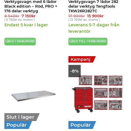
Verktygsvagn med 6 lådor
Verktygsvagn 7 lådor 282
Black edition – Röd, PRO +
delar verktyg TengTools
176 delar verktyg
TKW26R282TC
Det
Det
Det
Det
8 540
kr
7 150
kr
17 900
kr
15 900
kr
ursprungliga
nuvarande
ursprungliga
nuvarande
(
5 720
kr
ex. moms )
(
12 720
kr
ex. moms )
priset
priset
priset
priset
Endast 5 kvar i lager
Leverans 5-7 dagar från
var:
är:
var:
är:
8
7
17
15
leverantör
540kr.
150kr.
900kr.
900kr.
LÄGG I VARUKORG
LÄGG TILL I VARUKORG
Kampanj
-8%
Slut i lager
Populär
Populär