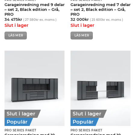
Garageinredning med 9 delar
Garageinredning med 7 delar
– set 2, Black edition – Grå,
– set 2, Black edition – Grå,
PRO
PRO
34 475
kr
32 000
kr
(
27 580
kr
ex. moms )
(
25 600
kr
ex. moms )
Slut i lager
Slut i lager
LÄS MER
LÄS MER
Slut i lager
Slut i lager
Populär
Populär
PRO SERIES PAKET
PRO SERIES PAKET