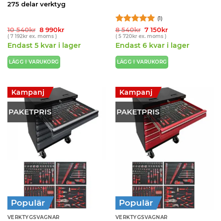
275 delar verktyg
(1)
Det
Det
Betygsatt
Det
5
Det
10 540
kr
8 990
kr
8 540
kr
7 150
kr
ursprungliga
nuvarande
ursprungliga
nuvarande
(
7 192
kr
ex. moms )
(
5 720
kr
ex. moms )
av 5
priset
priset
priset
priset
Endast 5 kvar i lager
Endast 6 kvar i lager
var:
är:
var:
är:
10
8
8
7
540kr.
990kr.
540kr.
150kr.
LÄGG I VARUKORG
LÄGG I VARUKORG
Kampanj
Kampanj
PAKETPRIS
PAKETPRIS
Populär
Populär
VERKTYGSVAGNAR
VERKTYGSVAGNAR