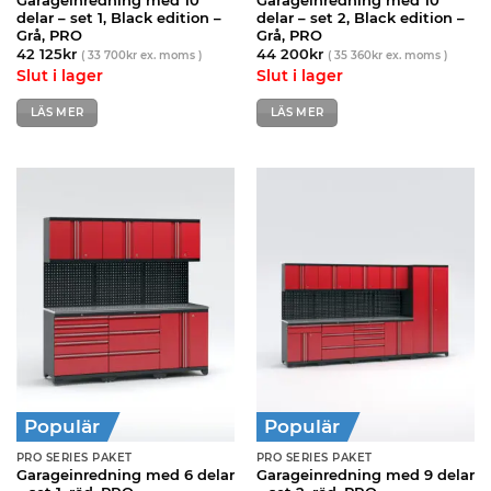
Garageinredning med 10
Garageinredning med 10
delar – set 1, Black edition –
delar – set 2, Black edition –
Grå, PRO
Grå, PRO
42 125
kr
44 200
kr
(
33 700
kr
ex. moms )
(
35 360
kr
ex. moms )
Slut i lager
Slut i lager
LÄS MER
LÄS MER
Populär
Populär
PRO SERIES PAKET
PRO SERIES PAKET
Garageinredning med 6 delar
Garageinredning med 9 delar