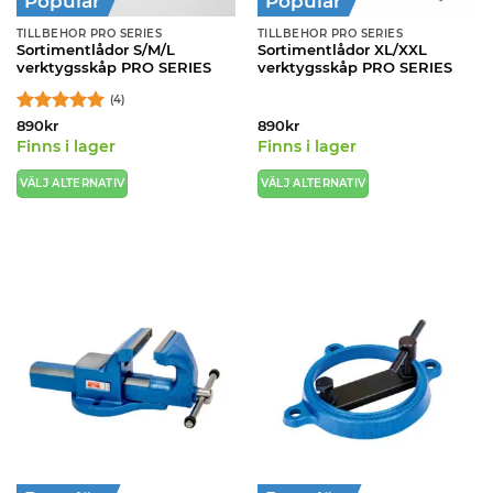
Populär
Populär
TILLBEHÖR PRO SERIES
TILLBEHÖR PRO SERIES
Sortimentlådor S/M/L
Sortimentlådor XL/XXL
verktygsskåp PRO SERIES
verktygsskåp PRO SERIES
(4)
Betygsatt
5
890
kr
890
kr
av 5
Finns i lager
Finns i lager
VÄLJ ALTERNATIV
VÄLJ ALTERNATIV
Den
Den
här
här
produkten
produkten
har
har
flera
flera
varianter.
varianter.
De
De
olika
olika
alternativen
alternativen
kan
kan
väljas
väljas
på
på
produktsidan
produktsidan