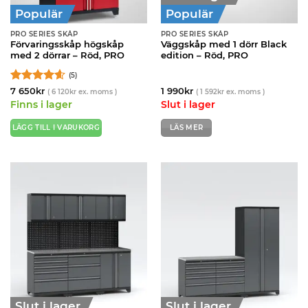
Populär
Populär
PRO SERIES SKÅP
PRO SERIES SKÅP
Förvaringsskåp högskåp
Väggskåp med 1 dörr Black
med 2 dörrar – Röd, PRO
edition – Röd, PRO
(5)
Betygsatt
7 650
kr
1 990
kr
(
6 120
kr
ex. moms )
(
1 592
kr
ex. moms )
4.6
av 5
Finns i lager
Slut i lager
LÄGG TILL I VARUKORG
LÄS MER
Slut i lager
Slut i lager