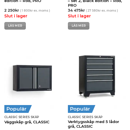
edition – Röd, PRO
– set 2, Black edition – Röd,
PRO
2 250
kr
34 475
kr
(
1 800
kr
ex. moms )
(
27 580
kr
ex. moms )
Slut i lager
Slut i lager
LÄS MER
LÄS MER
Populär
Populär
CLASSIC SERIES SKÅP
CLASSIC SERIES SKÅP
Verktygsskåp med 5 lådor
Väggskåp grå, CLASSIC
grå, CLASSIC