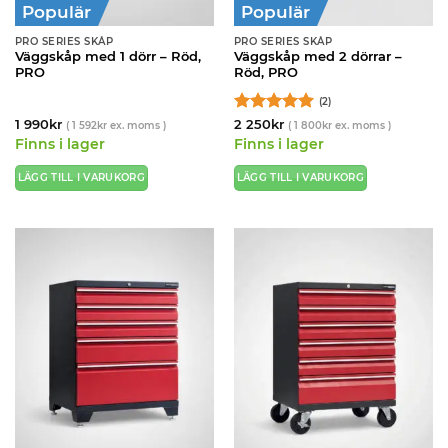
Populär
Populär
PRO SERIES SKÅP
PRO SERIES SKÅP
Väggskåp med 1 dörr – Röd,
Väggskåp med 2 dörrar –
PRO
Röd, PRO
(2)
Betygsatt
5
1 990
kr
2 250
kr
(
1 592
kr
ex. moms )
(
1 800
kr
ex. moms )
av 5
Finns i lager
Finns i lager
LÄGG TILL I VARUKORG
LÄGG TILL I VARUKORG