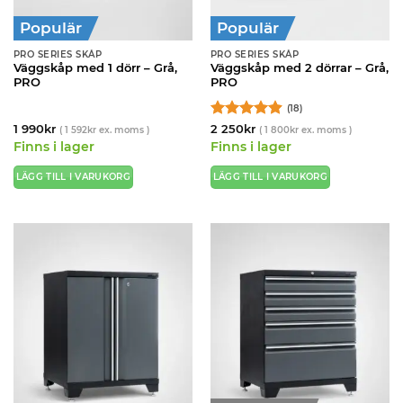
Populär
Populär
PRO SERIES SKÅP
PRO SERIES SKÅP
Väggskåp med 1 dörr – Grå,
Väggskåp med 2 dörrar – Grå,
PRO
PRO
(18)
Betygsatt
1 990
kr
2 250
kr
(
1 592
kr
ex. moms )
(
1 800
kr
ex. moms )
4.89
av 5
Finns i lager
Finns i lager
LÄGG TILL I VARUKORG
LÄGG TILL I VARUKORG