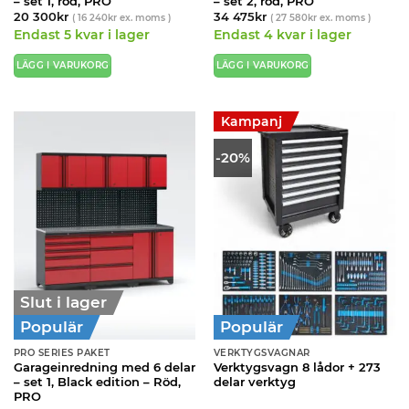
– set 1, röd, PRO
– set 2, röd, PRO
20 300
kr
34 475
kr
(
16 240
kr
ex. moms )
(
27 580
kr
ex. moms )
Endast 5 kvar i lager
Endast 4 kvar i lager
LÄGG I VARUKORG
LÄGG I VARUKORG
Kampanj
-20%
Slut i lager
Populär
Populär
PRO SERIES PAKET
VERKTYGSVAGNAR
Garageinredning med 6 delar
Verktygsvagn 8 lådor + 273
– set 1, Black edition – Röd,
delar verktyg
PRO