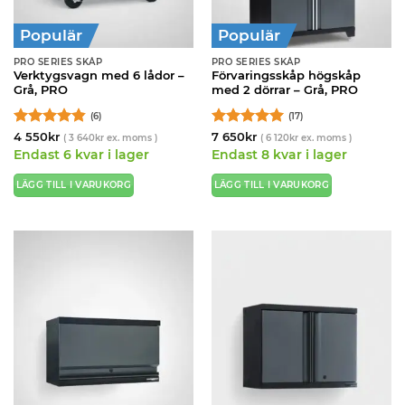
Populär
Populär
PRO SERIES SKÅP
PRO SERIES SKÅP
Verktygsvagn med 6 lådor –
Förvaringsskåp högskåp
Grå, PRO
med 2 dörrar – Grå, PRO
(6)
(17)
Betygsatt
Betygsatt
5
4 550
kr
7 650
kr
(
3 640
kr
ex. moms )
(
6 120
kr
ex. moms )
4.83
av 5
av 5
Endast 6 kvar i lager
Endast 8 kvar i lager
LÄGG TILL I VARUKORG
LÄGG TILL I VARUKORG