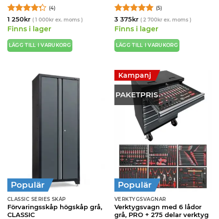
(4)
(5)
Betygsatt
Betygsatt
5
1 250
kr
3 375
kr
(
1 000
kr
ex. moms )
(
2 700
kr
ex. moms )
4.25
av 5
av 5
Finns i lager
Finns i lager
LÄGG TILL I VARUKORG
LÄGG TILL I VARUKORG
Kampanj
PAKETPRIS
Populär
Populär
CLASSIC SERIES SKÅP
VERKTYGSVAGNAR
Förvaringsskåp högskåp grå,
Verktygsvagn med 6 lådor
CLASSIC
grå, PRO + 275 delar verktyg