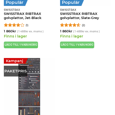
Populär
Populär
SWISSTRAX
SWISSTRAX
SWISSTRAX RIBTRAX
SWISSTRAX RIBTRAX
golvplattor, Jet-Black
golvplattor, Slate-Grey
(1)
(2)
Betygsatt
Betygsatt
1 860
kr
1 860
kr
(
1 488
kr
ex. moms )
(
1 488
kr
ex. moms )
4
av 5
4.5
av 5
Finns i lager
Finns i lager
LÄGG TILL I VARUKORG
LÄGG TILL I VARUKORG
Kampanj
PAKETPRIS