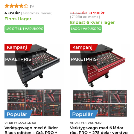
(3)
Betygsatt
Det
Det
4 850
kr
10 540
kr
8 990
kr
(
3 880
kr
ex. moms )
ursprungliga
nuvarande
(
7 192
kr
ex. moms )
4.33
av 5
Finns i lager
priset
priset
Endast 6 kvar i lager
var:
är:
10
8
LÄGG TILL I VARUKORG
LÄGG I VARUKORG
540kr.
990kr.
Kampanj
Kampanj
PAKETPRIS
PAKETPRIS
Populär
Populär
VERKTYGSVAGNAR
VERKTYGSVAGNAR
Verktygsvagn med 6 lådor
Verktygsvagn med 6 lådor
Black edition – Grå, PRO +
röd, PRO + 275 delar verktyg