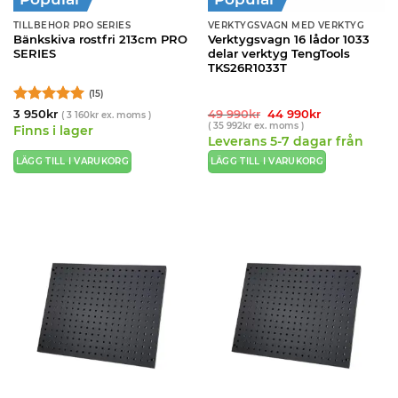
TILLBEHÖR PRO SERIES
VERKTYGSVAGN MED VERKTYG
Bänkskiva rostfri 213cm PRO
Verktygsvagn 16 lådor 1033
SERIES
delar verktyg TengTools
TKS26R1033T
(15)
Betygsatt
5
Det
Det
3 950
kr
49 990
kr
44 990
kr
(
3 160
kr
ex. moms )
ursprungliga
nuvarande
(
35 992
kr
ex. moms )
av 5
Finns i lager
priset
priset
Leverans 5-7 dagar från
var:
är:
49
44
leverantör
LÄGG TILL I VARUKORG
LÄGG TILL I VARUKORG
990kr.
990kr.