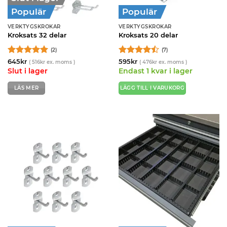
Populär
Populär
VERKTYGSKROKAR
VERKTYGSKROKAR
Kroksats 32 delar
Kroksats 20 delar
(2)
(7)
Betygsatt
5
Betygsatt
645
kr
595
kr
(
516
kr
ex. moms )
(
476
kr
ex. moms )
av 5
4.43
av 5
Slut i lager
Endast 1 kvar i lager
LÄS MER
LÄGG TILL I VARUKORG