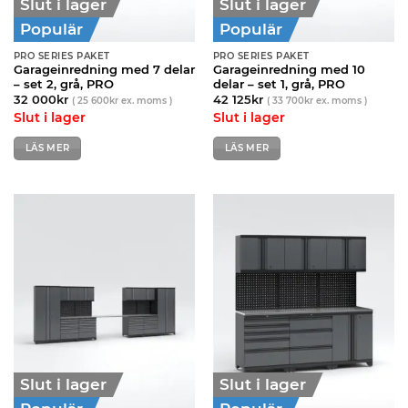
Slut i lager
Slut i lager
Populär
Populär
PRO SERIES PAKET
PRO SERIES PAKET
Garageinredning med 7 delar
Garageinredning med 10
– set 2, grå, PRO
delar – set 1, grå, PRO
32 000
kr
42 125
kr
(
25 600
kr
ex. moms )
(
33 700
kr
ex. moms )
Slut i lager
Slut i lager
LÄS MER
LÄS MER
Slut i lager
Slut i lager