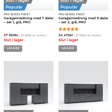
Slut i lager
Slut i lager
Populär
Populär
PRO SERIES PAKET
PRO SERIES PAKET
Garageinredning med 7 delar
Garageinredning med 9 delar
– set 1, grå, PRO
– set 2, grå, PRO
Betygsatt
5
27 950
kr
34 475
kr
(
22 360
kr
ex. moms )
(
27 580
kr
ex. moms )
av 5
Slut i lager
Slut i lager
LÄS MER
LÄS MER