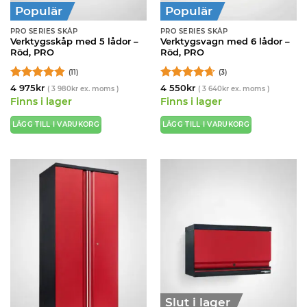
Populär
Populär
PRO SERIES SKÅP
PRO SERIES SKÅP
Verktygsskåp med 5 lådor –
Verktygsvagn med 6 lådor –
Röd, PRO
Röd, PRO
(11)
(3)
Betygsatt
Betygsatt
4 975
kr
4 550
kr
(
3 980
kr
ex. moms )
(
3 640
kr
ex. moms )
4.82
av 5
4.67
av 5
Finns i lager
Finns i lager
LÄGG TILL I VARUKORG
LÄGG TILL I VARUKORG
Slut i lager