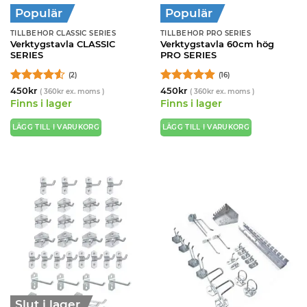
Populär
Populär
TILLBEHÖR CLASSIC SERIES
TILLBEHÖR PRO SERIES
Verktygstavla CLASSIC
Verktygstavla 60cm hög
SERIES
PRO SERIES
(2)
(16)
Betygsatt
Betygsatt
450
kr
450
kr
(
360
kr
ex. moms )
(
360
kr
ex. moms )
4.5
av 5
4.88
av 5
Finns i lager
Finns i lager
LÄGG TILL I VARUKORG
LÄGG TILL I VARUKORG
Slut i lager