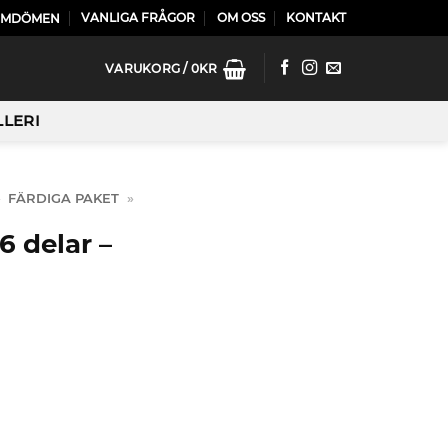
VANLIGA FRÅGOR
OM OSS
KONTAKT
OMDÖMEN
VARUKORG /
0
KR
LLERI
»
FÄRDIGA PAKET
»
 delar –