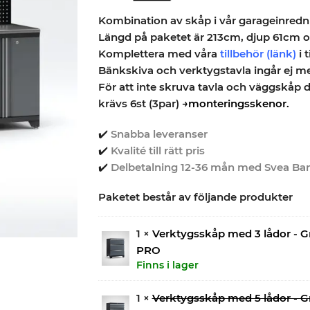
Kombination av skåp i vår garageinredni
Längd på paketet är 213cm, djup 61cm o
Komplettera med våra
tillbehör
(länk)
i t
Bänkskiva och verktygstavla ingår ej men
För att inte skruva tavla och väggskåp d
krävs 6st (3par)
→monteringsskenor.
✔️
Snabba leveranser
✔️
Kvalité till rätt pris
✔️
Delbetalning 12-36 mån med Svea Ba
Paketet består av följande produkter
1 ×
Verktygsskåp med 3 lådor - G
PRO
Finns i lager
1 ×
Verktygsskåp med 5 lådor - G