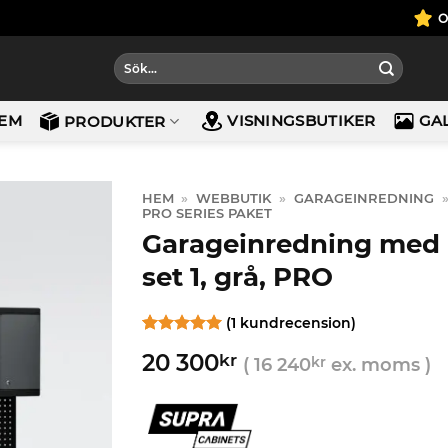
Sök
efter:
EM
VISNINGSBUTIKER
GA
PRODUKTER
HEM
»
WEBBUTIK
»
GARAGEINREDNING
PRO SERIES PAKET
Garageinredning med 6
set 1, grå, PRO
(
1
kundrecension)
Betygsatt
1
5
20 300
kr
av 5
(
16 240
kr
ex. moms )
baserat på
kundrecension