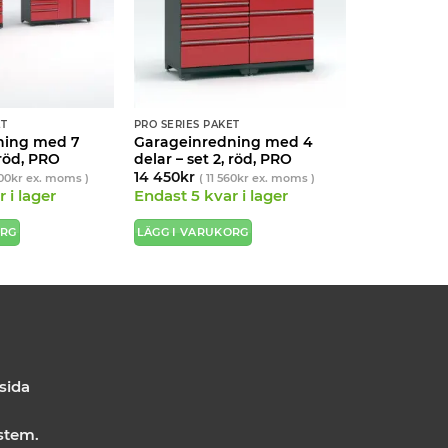
ET
PRO SERIES PAKET
ning med 7
Garageinredning med 4
 röd, PRO
delar – set 2, röd, PRO
14 450
kr
00
kr
ex. moms )
(
11 560
kr
ex. moms )
 i lager
Endast 5 kvar i lager
ORG
LÄGG I VARUKORG
 sida
stem.