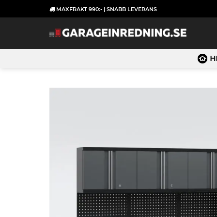
Skip
MAXFRAKT 990:- | SNABB LEVERANS
to
content
H