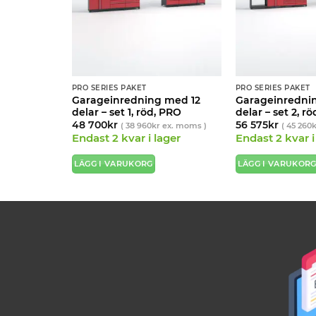
PRO SERIES PAKET
PRO SERIES PAKET
 med 3
Garageinredning med 12
Garageinredni
 PRO
delar – set 1, röd, PRO
delar – set 2, r
48 700
kr
56 575
kr
. moms )
(
38 960
kr
ex. moms )
(
45 260
k
Endast 2 kvar i lager
Endast 2 kvar i
LÄGG I VARUKORG
LÄGG I VARUKOR