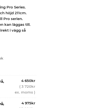
ng Pro Series.
ch höjd 211cm.
ill Pro serien.
 kan läggas till.
irekt i vägg så
nk
4 650
kr
rå,
(
3 720
kr
ex. moms )
4 975
kr
rå,