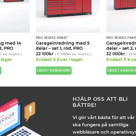
PRO SERIES PAKET
PRO SERIES PAK
ng med 14
Garageinredning med 5
Garageinred
öd, PRO
delar – set 1, röd, PRO
delar – set 2,
22 100
kr
32 000
kr
r
ex. moms )
(
17 680
kr
ex. moms )
(
25 6
 lager
Endast 5 kvar i lager
Endast 5 kvar
G
LÄGG I VARUKORG
LÄGG I VARUK
HJÄLP OSS ATT BLI
BÄTTRE!
Vi gör vårt bästa för att vår
ska fungera på samtliga
webbläsare och operativsy