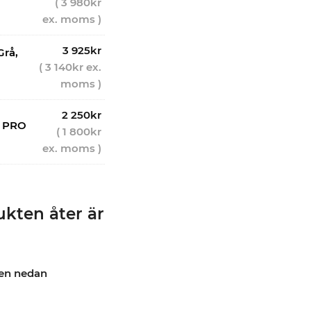
(
3 980
kr
ex. moms )
3 925
kr
Grå,
(
3 140
kr
ex.
moms )
2 250
kr
, PRO
(
1 800
kr
ex. moms )
kten åter är
pen nedan