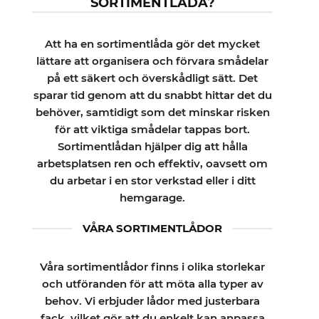
SORTIMENTLÅDA?
De
olika
alternativen
Att ha en sortimentlåda gör det mycket
kan
lättare att organisera och förvara smådelar
väljas
på ett säkert och överskådligt sätt. Det
på
sparar tid genom att du snabbt hittar det du
produktsidan
behöver, samtidigt som det minskar risken
för att viktiga smådelar tappas bort.
Sortimentlådan hjälper dig att hålla
arbetsplatsen ren och effektiv, oavsett om
du arbetar i en stor verkstad eller i ditt
hemgarage.
VÅRA SORTIMENTLÅDOR
Våra sortimentlådor finns i olika storlekar
och utföranden för att möta alla typer av
behov. Vi erbjuder lådor med justerbara
fack, vilket gör att du enkelt kan anpassa