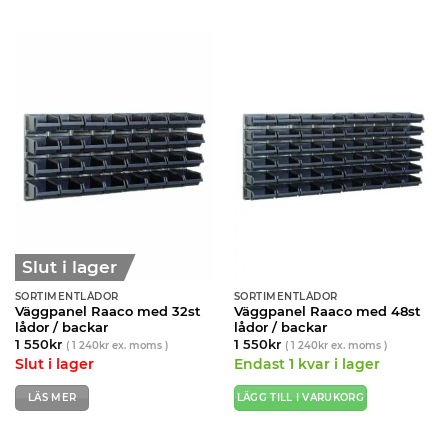
Slut i lager
SORTIMENTLÅDOR
SORTIMENTLÅDOR
Väggpanel Raaco med 32st
Väggpanel Raaco med 48st
lådor / backar
lådor / backar
1 550
kr
1 550
kr
(
1 240
kr
ex. moms )
(
1 240
kr
ex. moms )
Slut i lager
Endast 1 kvar i lager
LÄS MER
LÄGG TILL I VARUKORG