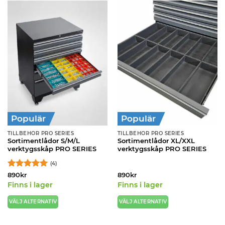
Populär
Populär
TILLBEHÖR PRO SERIES
TILLBEHÖR PRO SERIES
Sortimentlådor S/M/L
Sortimentlådor XL/XXL
verktygsskåp PRO SERIES
verktygsskåp PRO SERIES
(4)
Betygsatt
5
890
kr
890
kr
av 5
Finns i lager
Finns i lager
VÄLJ ALTERNATIV
VÄLJ ALTERNATIV
Den
Den
här
här