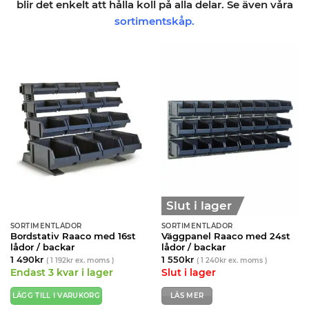
blir det enkelt att hålla koll på alla delar.
Se även våra
sortimentskåp.
Slut i lager
SORTIMENTLÅDOR
SORTIMENTLÅDOR
Bordstativ Raaco med 16st
Väggpanel Raaco med 24st
lådor / backar
lådor / backar
1 490
kr
1 550
kr
(
1 192
kr
ex. moms )
(
1 240
kr
ex. moms )
Endast 3 kvar i lager
Slut i lager
LÄGG TILL I VARUKORG
LÄS MER