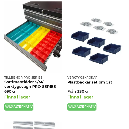
produkten
produkten
har
har
flera
flera
varianter.
varianter.
De
De
olika
olika
alternativen
alternativen
kan
kan
väljas
väljas
på
på
produktsidan
produktsidan
TILLBEHÖR PRO SERIES
VERKTYGSKROKAR
Sortimentlådor S/M/L
Plastbackar set om 5st
verktygsvagn PRO SERIES
690
kr
Från
330
kr
Finns i lager
Finns i lager
VÄLJ ALTERNATIV
VÄLJ ALTERNATIV
Den
Den
här
här
produkten
produkten