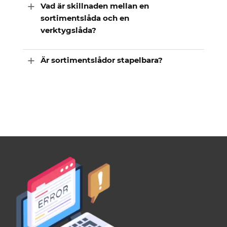
Vad är skillnaden mellan en
sortimentslåda och en
verktygslåda?
Är sortimentslådor stapelbara?