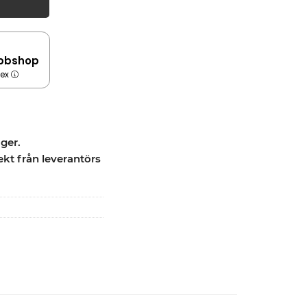
bbshop
dex
ager.
ekt från leverantörs