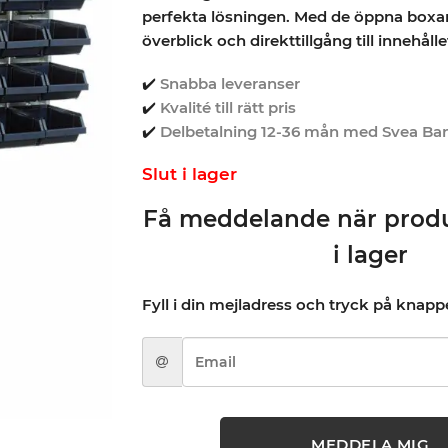
perfekta lösningen. Med de öppna boxar
överblick och direkttillgång till innehålle
✔️
Snabba leveranser
✔️
Kvalité till rätt pris
✔️
Delbetalning 12-36 mån med Svea Ba
Slut i lager
Få meddelande när produ
i lager
Fyll i din mejladress och tryck på knap
MEDDELA MIG