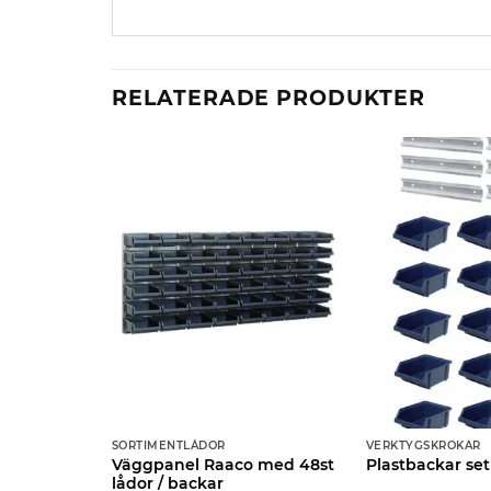
RELATERADE PRODUKTER
SORTIMENTLÅDOR
VERKTYGSKROKAR
Väggpanel Raaco med 48st
4x30x1,7cm
Plastbackar set
lådor / backar