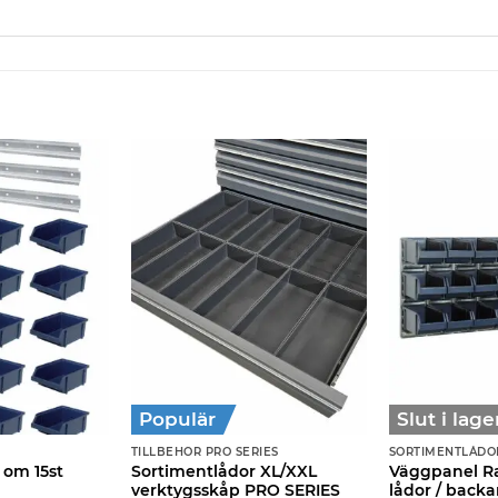
Populär
Slut i lage
TILLBEHÖR PRO SERIES
SORTIMENTLÅDO
Sortimentlådor XL/XXL
Väggpanel R
 om 15st
verktygsskåp PRO SERIES
lådor / backa