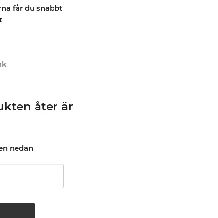
na får du snabbt
t
nk
kten åter är
pen nedan