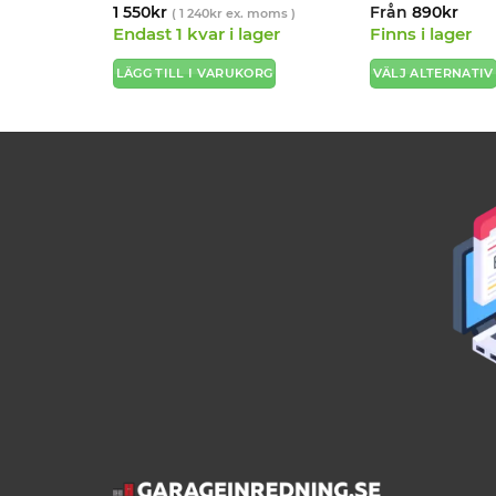
1 550
kr
Från
890
kr
s )
(
1 240
kr
ex. moms )
Endast 1 kvar i lager
Finns i lager
LÄGG TILL I VARUKORG
VÄLJ ALTERNATIV
Den
här
produkten
har
flera
varianter.
De
olika
alternativen
kan
väljas
på
produktsidan