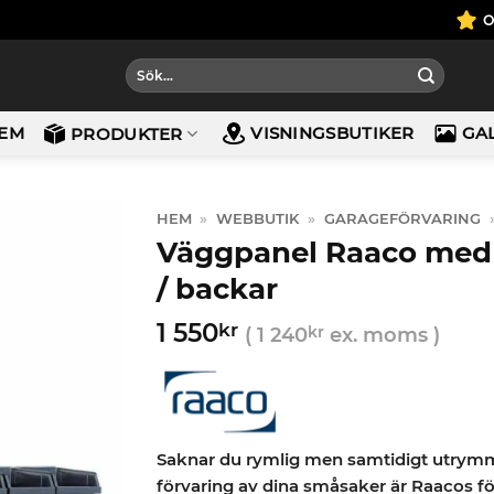
Sök
efter:
EM
VISNINGSBUTIKER
GA
PRODUKTER
HEM
»
WEBBUTIK
»
GARAGEFÖRVARING
Väggpanel Raaco med 
/ backar
1 550
kr
(
1 240
kr
ex. moms )
Saknar du rymlig men samtidigt utry
förvaring av dina småsaker är Raacos f