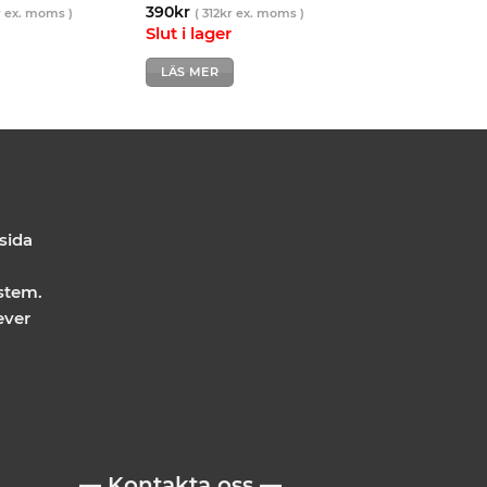
390
kr
r
ex. moms )
(
312
kr
ex. moms )
Slut i lager
LÄS MER
 sida
stem.
ever
— Kontakta oss —