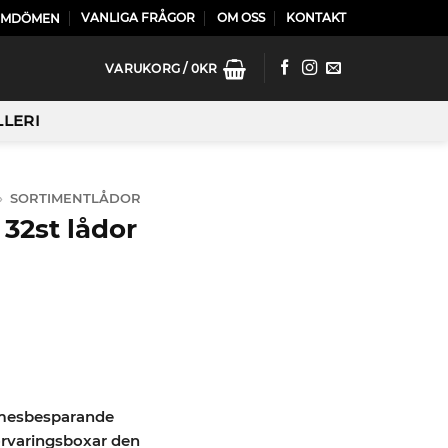
VANLIGA FRÅGOR
OM OSS
KONTAKT
OMDÖMEN
VARUKORG /
0
KR
LLERI
»
SORTIMENTLÅDOR
32st lådor
mmesbesparande
örvaringsboxar den