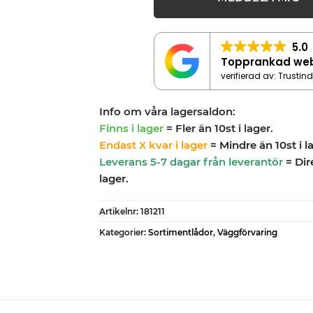
5.0
Topprankad we
verifierad av: Trustin
Info om våra lagersaldon:
Finns i lager
= Fler än 10st i lager.
Endast X kvar i lager
= Mindre än 10st i l
Leverans 5-7 dagar från leverantör
= Dir
lager.
Artikelnr:
181211
Kategorier:
Sortimentlådor
,
Väggförvaring