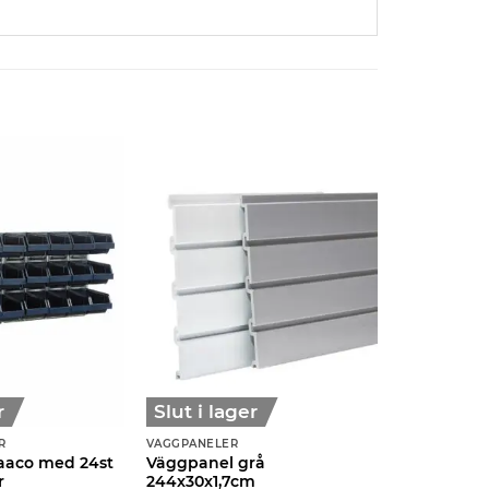
r
Slut i lager
R
VÄGGPANELER
aaco med 24st
Väggpanel grå
r
244x30x1,7cm