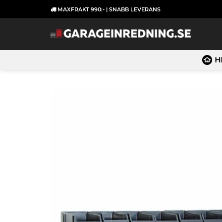
Skip
MAXFRAKT 990:- | SNABB LEVERANS
to
content
H