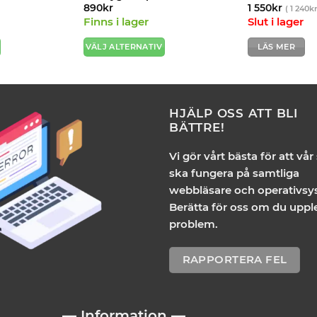
890
kr
1 550
kr
(
1 240
k
Finns i lager
Slut i lager
VÄLJ ALTERNATIV
LÄS MER
Den
här
produkten
har
HJÄLP OSS ATT BLI
flera
BÄTTRE!
varianter.
De
Vi gör vårt bästa för att vår
olika
ska fungera på samtliga
alternativen
webbläsare och operativsy
kan
Berätta för oss om du uppl
väljas
problem.
på
produktsidan
RAPPORTERA FEL
— Information —