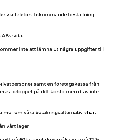
ller via telefon. Inkommande beställning
 ABs sida.
ommer inte att lämna ut några uppgifter till
privatpersoner samt en företagskassa från
eras beloppet på ditt konto men dras inte
läsa mer om våra betalningsalternativ
→här
.
ån vårt lager
vgift på 60kr samt dröjsmålsränta på 12 %