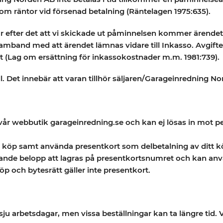
 om räntor vid försenad betalning (Räntelagen 1975:635).
efter det att vi skickade ut påminnelsen kommer ärendet at
amband med att ärendet lämnas vidare till Inkasso. Avgift
mt (Lag om ersättning för inkassokostnader m.m. 1981:739).
Det innebär att varan tillhör säljaren/Garageinredning Norden
r webbutik garageinredning.se och kan ej lösas in mot pen
köp samt använda presentkort som delbetalning av ditt kö
 belopp att lagras på presentkortsnumret och kan användas
öp och bytesrätt gäller inte presentkort.
 sju arbetsdagar, men vissa beställningar kan ta längre tid. 