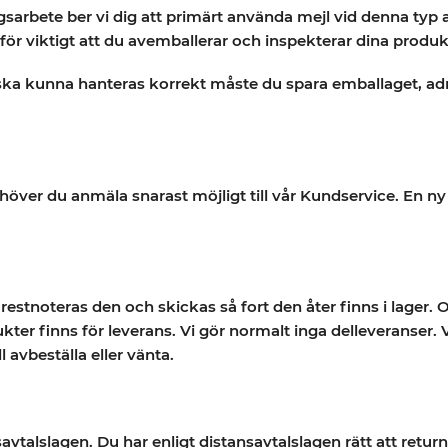
arbete ber vi dig att primärt använda mejl vid denna typ
ärför viktigt att du avemballerar och inspekterar dina produ
 ska kunna hanteras korrekt måste du spara emballaget, a
höver du anmäla snarast möjligt till vår Kundservice. En ny
restnoteras den och skickas så fort den åter finns i lager.
kter finns för leverans. Vi gör normalt inga delleveranser.
l avbeställa eller vänta.
alslagen. Du har enligt distansavtalslagen rätt att returne