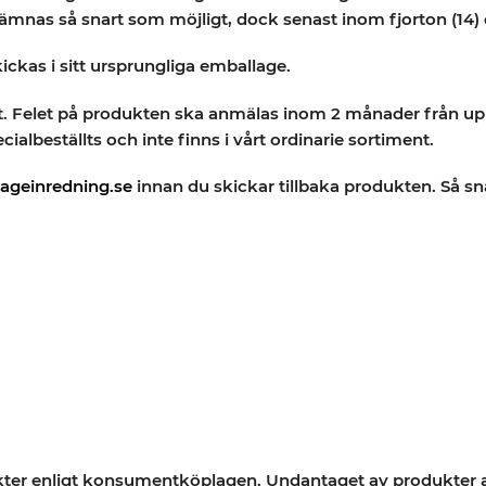
nas så snart som möjligt, dock senast inom fjorton (14) d
kickas i sitt ursprungliga emballage.
et. Felet på produkten ska anmälas inom 2 månader från up
ialbeställts och inte finns i vårt ordinarie sortiment.
ageinredning.se
innan du skickar tillbaka produkten. Så sna
odukter enligt konsumentköplagen. Undantaget av produkter