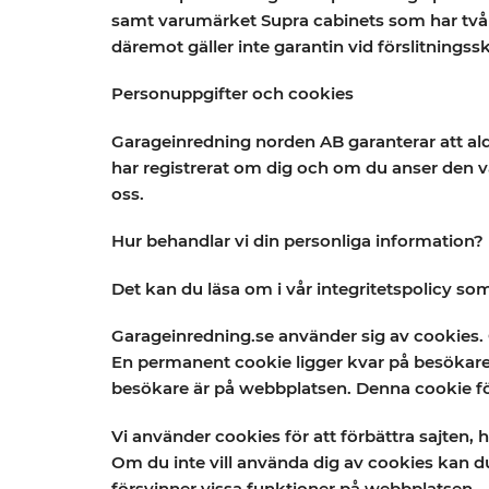
samt varumärket Supra cabinets som har två å
däremot gäller inte garantin vid förslitningss
Personuppgifter och cookies
Garageinredning norden AB garanterar att aldri
har registrerat om dig och om du anser den vara
oss.
Hur behandlar vi din personliga information?
Det kan du läsa om i vår integritetspolicy so
Garageinredning.se
använder sig av cookies. C
En permanent cookie ligger kvar på besökaren
besökare är på webbplatsen. Denna cookie f
Vi använder cookies för att förbättra sajten,
Om du inte vill använda dig av cookies kan du
försvinner vissa funktioner på webbplatsen.