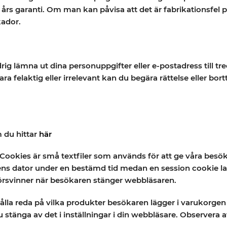
rs garanti. Om man kan påvisa att det är fabrikationsfel på
kador.
g lämna ut dina personuppgifter eller e-postadress till tred
 felaktig eller irrelevant kan du begära rättelse eller bort
m du hittar
här
ookies är små textfiler som används för att ge våra besökare
s dator under en bestämd tid medan en session cookie lagra
örsvinner när besökaren stänger webbläsaren.
 hålla reda på vilka produkter besökaren lägger i varukorg
 stänga av det i inställningar i din webbläsare. Observera a