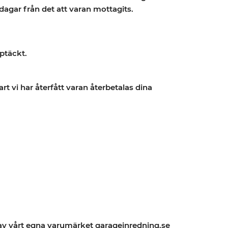
agar från det att varan mottagits.
ptäckt.
rt vi har återfått varan återbetalas dina
 av vårt egna varumärket garageinredning.se