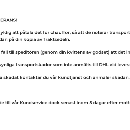
ERANS!
dig att påtala det för chaufför, så att de noterar transpo
an på din kopia av fraktsedeln.
all till speditören (genom din kvittens av godset) att det 
nliga transportskador som inte anmälts till DHL vid leverans
a skadat kontaktar du vår kundtjänst och anmäler skadan.
till vår Kundservice dock senast inom 5 dagar efter mott