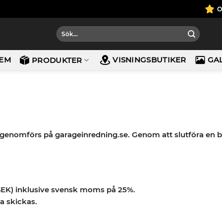
Sök
efter:
EM
VISNINGSBUTIKER
GA
PRODUKTER
genomförs på garageinredning.se. Genom att slutföra en bes
(SEK) inklusive svensk moms på 25%.
a skickas.