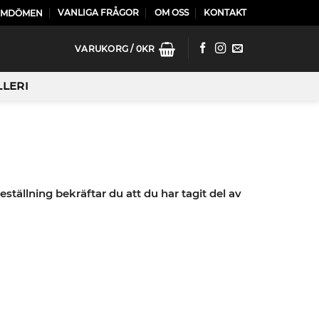
VANLIGA FRÅGOR
OM OSS
KONTAKT
OMDÖMEN
VARUKORG /
0
KR
LLERI
tällning bekräftar du att du har tagit del av