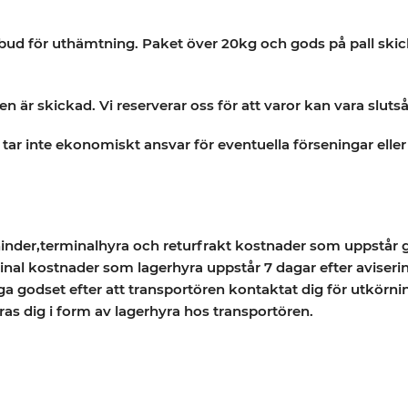
ud för uthämtning. Paket över 20kg och gods på pall skicka
 är skickad. Vi reserverar oss för att varor kan vara slutså
 tar inte ekonomiskt ansvar för eventuella förseningar ell
hinder,terminalhyra och returfrakt kostnader som uppstår 
l kostnader som lagerhyra uppstår 7 dagar efter avisering
ga godset efter att transportören kontaktat dig för utkörn
as dig i form av lagerhyra hos transportören.