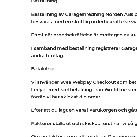
Beställning
Beställning av Garageinredning Norden ABs 
besvaras med en skriftlig orderbekräftelse via
Först när orderbekräftelse är mottagen av k
I samband med beställning registrerar Garagei
andra företag.
Betalning
Vi använder Svea Webpay Checkout som betaln
Ledyer med kortbetalning från Worldline som 
förrän vi har skickat din order.
Efter att du lagt en vara i varukorgen och gåt
Fakturor ställs ut och skickas först när vi på
Om en faktura som utfärdats av Garaginredni