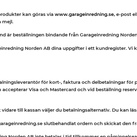
produkter kan göras via
www.garageinredning.se
, e-post e
 mejl.
und är beställningen bindande från Garageinredning Norden
nredning Norden AB dina uppgifter i ett kundregister. Vi k
ingsleverantör för kort-, faktura och delbetalningar för 
accepterar Visa och Mastercard och vid beställning reserv
t vidare till kassan väljer du betalningsalternativ. Du kan 
 garageinredning.se slutbehandlat ordern och skickat den fr
ng Norden AB inte betalas i tid tillkommer en påminnelsea