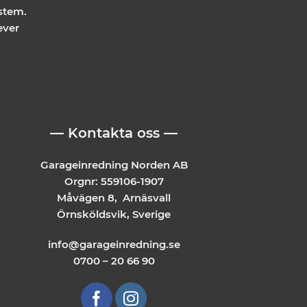
stem.
ever
— Kontakta oss —
Garageinredning Norden AB
Orgnr: 559106-1907
Måvägen 8, Arnäsvall
Örnsköldsvik, Sverige
info@garageinredning.se
0700 – 20 66 90