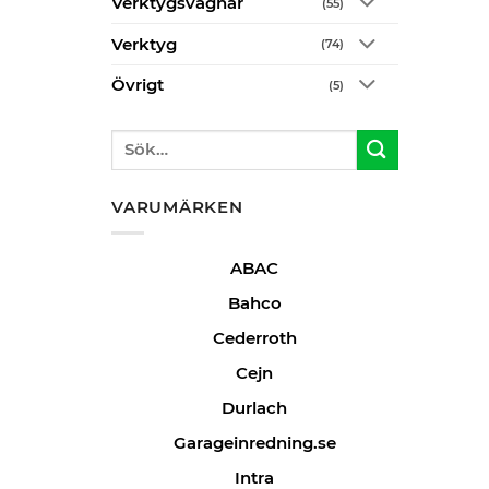
Verktygsvagnar
(55)
Verktyg
(74)
Övrigt
(5)
Sök
efter:
VARUMÄRKEN
ABAC
Bahco
Cederroth
Cejn
Durlach
Garageinredning.se
Intra