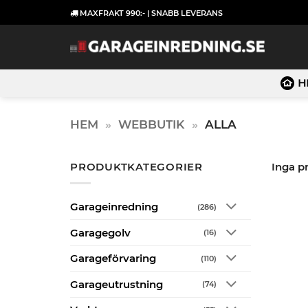
Skip
MAXFRAKT 990:- | SNABB LEVERANS
to
content
H
HEM
»
WEBBUTIK
»
ALLA
PRODUKTKATEGORIER
Inga p
Garageinredning
(286)
Garagegolv
(16)
Garageförvaring
(110)
Garageutrustning
(74)