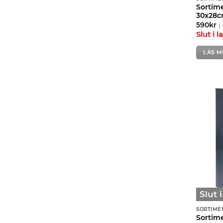
Sortim
30x28c
590
kr
(
Slut i l
LÄS M
Slut 
SORTIME
Sortim