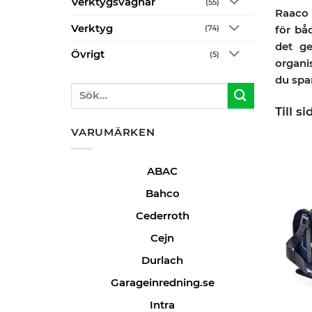
Verktygsvagnar
(55)
Raaco 
Verktyg
för bå
(74)
det ge
Övrigt
(5)
organi
du spar
Sök
efter:
Till s
VARUMÄRKEN
ABAC
Bahco
Cederroth
Cejn
Durlach
Garageinredning.se
Intra