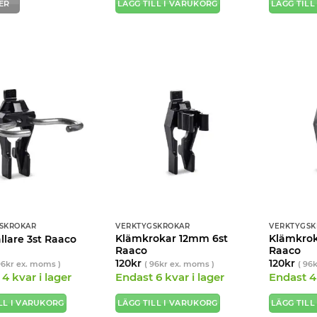
ER
LÄGG TILL I VARUKORG
LÄGG TILL
SKROKAR
VERKTYGSKROKAR
VERKTYGSK
Klämkrokar 12mm 6st
Klämkro
llare 3st Raaco
Raaco
Raaco
120
kr
120
kr
96
kr
ex. moms )
(
96
kr
ex. moms )
(
96
4 kvar i lager
Endast 6 kvar i lager
Endast 4 
LL I VARUKORG
LÄGG TILL I VARUKORG
LÄGG TILL