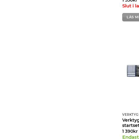
Slut i l
LÄS M
VERKTYG
Verkty
startse
1 390
kr
Endast 