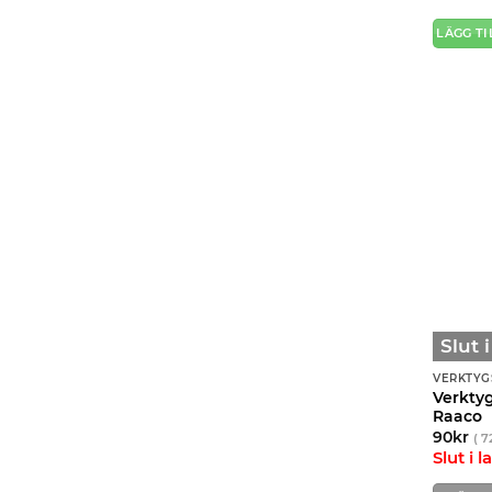
LÄGG TI
Slut 
VERKTYG
Verkty
Raaco
90
kr
(
7
Slut i l