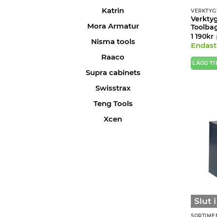
Katrin
VERKTYG
Verkty
Mora Armatur
Toolbag
1 190
kr
Nisma tools
Endast 
Raaco
LÄGG TI
Supra cabinets
Swisstrax
Teng Tools
Xcen
Slut 
SORTIME