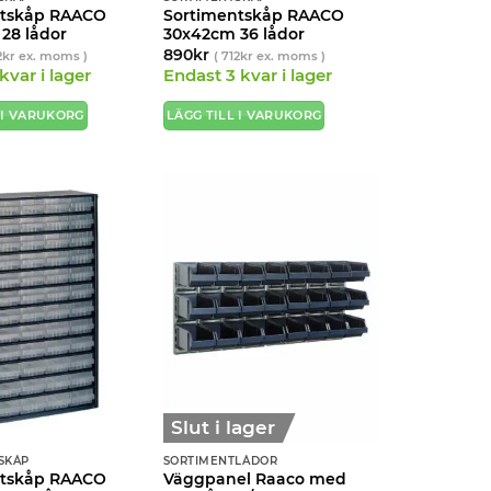
ntskåp RAACO
Sortimentskåp RAACO
28 lådor
30x42cm 36 lådor
890
kr
2
kr
ex. moms )
(
712
kr
ex. moms )
kvar i lager
Endast 3 kvar i lager
 I VARUKORG
LÄGG TILL I VARUKORG
Slut i lager
SKÅP
SORTIMENTLÅDOR
ntskåp RAACO
Väggpanel Raaco med