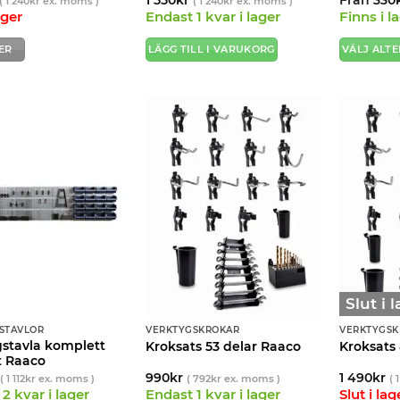
(
1 240
kr
ex. moms )
(
1 240
kr
ex. moms )
ager
Endast 1 kvar i lager
Finns i l
ER
LÄGG TILL I VARUKORG
VÄLJ ALT
Den
här
produkt
har
flera
varianter
De
olika
alternati
kan
väljas
på
produkts
Slut i 
STAVLOR
VERKTYGSKROKAR
VERKTYGSK
gstavla komplett
Kroksats 53 delar Raaco
Kroksats
t Raaco
990
kr
1 490
kr
(
1 112
kr
ex. moms )
(
792
kr
ex. moms )
(
1
2 kvar i lager
Endast 1 kvar i lager
Slut i lag