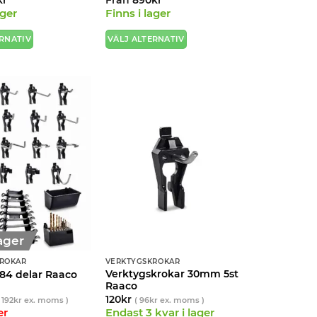
ager
Finns i lager
ERNATIV
VÄLJ ALTERNATIV
Den
här
en
produkten
har
flera
.
varianter.
De
olika
ven
alternativen
kan
väljas
på
idan
produktsidan
lager
ROKAR
VERKTYGSKROKAR
Verktygskrokar 30mm 5st
 84 delar Raaco
Raaco
120
kr
 192
kr
ex. moms )
(
96
kr
ex. moms )
er
Endast 3 kvar i lager