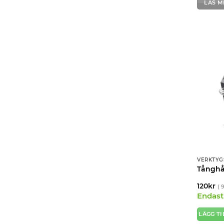
LÄS M
VERKTYG
Tånghå
120
kr
(
Endast 
LÄGG TI