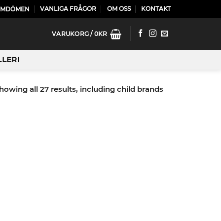
VANLIGA FRÅGOR
OM OSS
KONTAKT
OMDÖMEN
VARUKORG /
0
KR
LLERI
howing all 27 results, including child brands