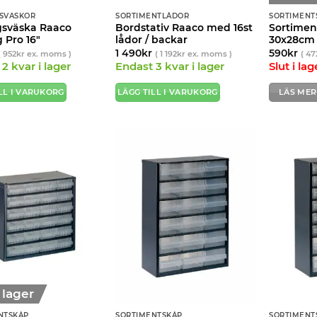
SVÄSKOR
SORTIMENTLÅDOR
SORTIMENT
gsväska Raaco
Bordstativ Raaco med 16st
Sortime
 Pro 16″
lådor / backar
30x28cm 
1 490
kr
590
kr
(
952
kr
ex. moms )
(
1 192
kr
ex. moms )
(
47
2 kvar i lager
Endast 3 kvar i lager
Slut i lag
LL I VARUKORG
LÄGG TILL I VARUKORG
LÄS MER
i lager
NTSKÅP
SORTIMENTSKÅP
SORTIMENT