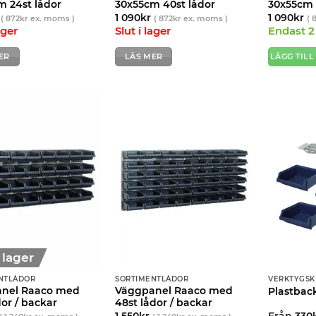
m 24st lådor
30x55cm 40st lådor
30x55cm 
1 090
kr
1 090
kr
(
872
kr
ex. moms )
(
872
kr
ex. moms )
(
ager
Slut i lager
Endast 2 
ER
LÄS MER
LÄGG TILL
i lager
NTLÅDOR
SORTIMENTLÅDOR
VERKTYGSK
nel Raaco med
Väggpanel Raaco med
Plastback
dor / backar
48st lådor / backar
1 550
kr
Från
330