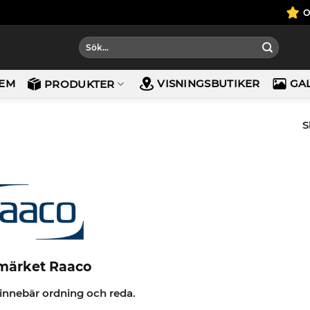
Sök
efter:
EM
VISNINGSBUTIKER
GA
PRODUKTER
S
märket Raaco
innebär ordning och reda.