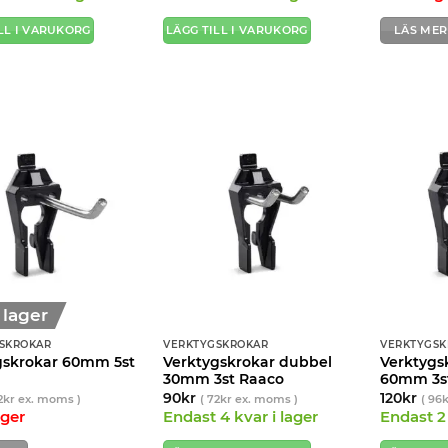
LL I VARUKORG
LÄGG TILL I VARUKORG
LÄS MER
i lager
SKROKAR
VERKTYGSKROKAR
VERKTYGSK
gskrokar 60mm 5st
Verktygskrokar dubbel
Verktygs
30mm 3st Raaco
60mm 3s
90
kr
120
kr
2
kr
ex. moms )
(
72
kr
ex. moms )
(
96
ager
Endast 4 kvar i lager
Endast 2 