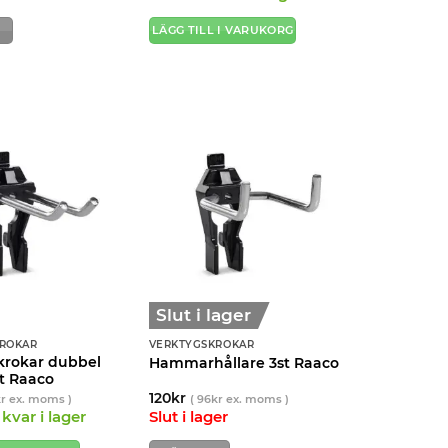
LÄGG TILL I VARUKORG
Slut i lager
ROKAR
VERKTYGSKROKAR
krokar dubbel
Hammarhållare 3st Raaco
t Raaco
120
kr
kr
ex. moms )
(
96
kr
ex. moms )
kvar i lager
Slut i lager