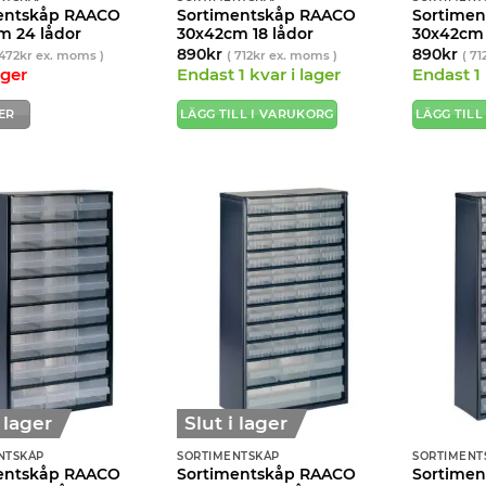
entskåp RAACO
Sortimentskåp RAACO
Sortime
m 24 lådor
30x42cm 18 lådor
30x42cm 
890
kr
890
kr
472
kr
ex. moms )
(
712
kr
ex. moms )
(
71
ager
Endast 1 kvar i lager
Endast 1 
ER
LÄGG TILL I VARUKORG
LÄGG TILL
i lager
Slut i lager
NTSKÅP
SORTIMENTSKÅP
SORTIMENT
entskåp RAACO
Sortimentskåp RAACO
Sortime