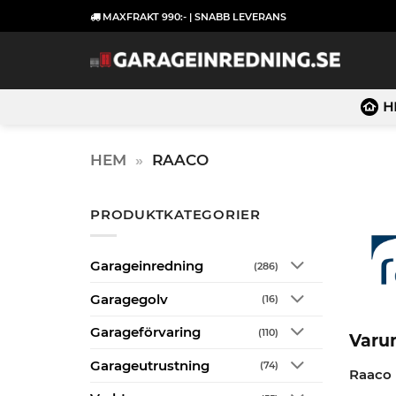
Skip
MAXFRAKT 990:- | SNABB LEVERANS
to
content
H
HEM
»
RAACO
PRODUKTKATEGORIER
Garageinredning
(286)
Garagegolv
(16)
Garageförvaring
(110)
Varu
Garageutrustning
(74)
Raaco 