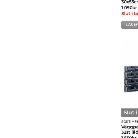
30x55c
1 090
kr
Slut i l
LÄS M
Slut 
SORTIME
Väggpa
32st lå
1 550
kr