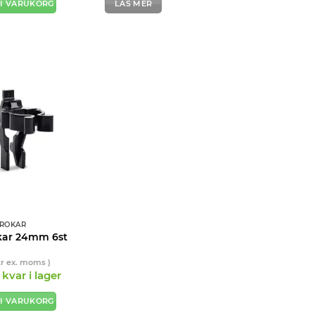
 I VARUKORG
LÄS MER
ROKAR
kar 24mm 6st
kr
ex. moms )
kvar i lager
 I VARUKORG