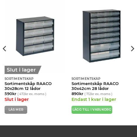
Slut i lager
SORTIMENTSKÅP
SORTIMENTSKÅP
Sortimentskåp RAACO
Sortimentskåp RAACO
30x28cm 12 lådor
30x42cm 28 lådor
590
kr
890
kr
(
472
kr
ex. moms )
(
712
kr
ex. moms )
Slut i lager
Endast 1 kvar i lager
LÄS MER
LÄGG TILL I VARUKORG