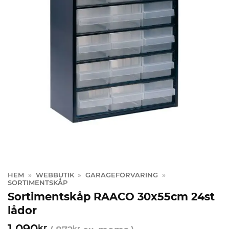
HEM
»
WEBBUTIK
»
GARAGEFÖRVARING
»
SORTIMENTSKÅP
Sortimentskåp RAACO 30x55cm 24st
lådor
1 090
kr
kr