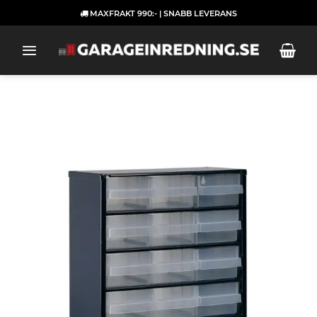
Skip
MAXFRAKT 990:- | SNABB LEVERANS
to
content