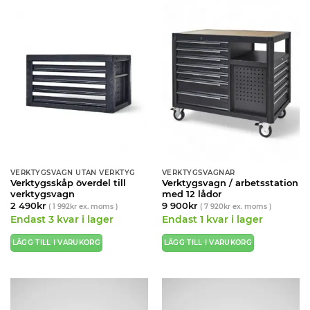
VERKTYGSVAGN UTAN VERKTYG
VERKTYGSVAGNAR
Verktygsskåp överdel till
Verktygsvagn / arbetsstation
verktygsvagn
med 12 lådor
2 490
kr
9 900
kr
(
1 992
kr
ex. moms )
(
7 920
kr
ex. moms )
Endast 3 kvar i lager
Endast 1 kvar i lager
LÄGG TILL I VARUKORG
LÄGG TILL I VARUKORG