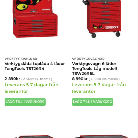
VERKTYGSVAGNAR
VERKTYGSVAGNAR
Verktygslåda toplåda 4 lådor
Verktygsvagn 6 lådor
TengTools TST26R4
TengTools Låg modell
TSW26R6L
2 890
kr
8 990
kr
(
2 312
kr
ex. moms )
(
7 192
kr
ex. moms )
Leverans 5-7 dagar från
Leverans 5-7 dagar från
leverantör
leverantör
LÄGG TILL I VARUKORG
LÄGG TILL I VARUKORG