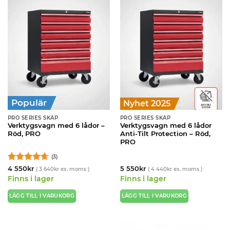
Populär
Nyhet 2025
PRO SERIES SKÅP
PRO SERIES SKÅP
Verktygsvagn med 6 lådor –
Verktygsvagn med 6 lådor
Röd, PRO
Anti-Tilt Protection – Röd,
PRO
(3)
Betygsatt
4 550
kr
5 550
kr
(
3 640
kr
ex. moms )
(
4 440
kr
ex. moms )
4.67
av 5
Finns i lager
Finns i lager
LÄGG TILL I VARUKORG
LÄGG TILL I VARUKORG