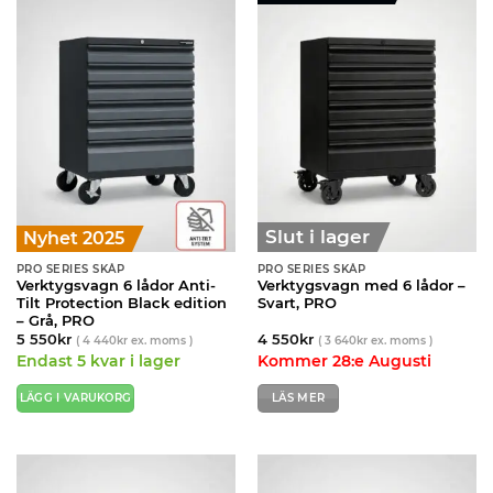
Slut i lager
Nyhet 2025
PRO SERIES SKÅP
PRO SERIES SKÅP
Verktygsvagn 6 lådor Anti-
Verktygsvagn med 6 lådor –
Tilt Protection Black edition
Svart, PRO
– Grå, PRO
5 550
kr
4 550
kr
(
4 440
kr
ex. moms )
(
3 640
kr
ex. moms )
Endast 5 kvar i lager
Kommer 28:e Augusti
LÄGG I VARUKORG
LÄS MER