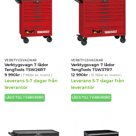
VERKTYGSVAGNAR
VERKTYGSVAGNAR
Verktygsvagn 7 lådor
Verktygsvagn 7 lådor
TengTools TSW26R7
TengTools TSW37R7
9 990
kr
12 990
kr
(
7 992
kr
ex. moms )
(
10 392
kr
ex. moms )
Leverans 5-7 dagar från
Leverans 5-7 dagar från
leverantör
leverantör
LÄGG TILL I VARUKORG
LÄGG TILL I VARUKORG