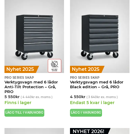
Nyhet 2025
Nyhet 2025
PRO SERIES SKÅP
PRO SERIES SKÅP
Verktygsvagn med 6 lådor
Verktygsvagn med 6 lådor
Anti-Tilt Protection – Grå,
Black edition – Grå, PRO
PRO
5 550
kr
4 550
kr
(
4 440
kr
ex. moms )
(
3 640
kr
ex. moms )
Finns i lager
Endast 5 kvar i lager
LÄGG TILL I VARUKORG
LÄGG I VARUKORG
NYHET 2026!