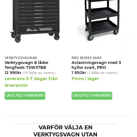
VERKTYGSVAGNAR
PRO SERIES SKÅP
Verktygsvagn 8 lådor
Avlastningsvagn med 3
TengTools TSW37B8
hyllor svart, PRO
12 990
kr
1 950
kr
(
10 392
kr
ex. moms )
(
1 560
kr
ex. moms )
Leverans 5-7 dagar från
Finns i lager
leverantör
LÄGG TILL I VARUKORG
LÄGG TILL I VARUKORG
VARFÖR VÄLJA EN
VERKTYGSVAGN UTAN