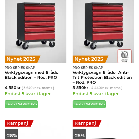
Nyhet 2025
Nyhet 2025
PRO SERIES SKÅP
PRO SERIES SKÅP
Verktygsvagn med 6 lådor
Verktygsvagn 6 lådor Anti-
Black edition – Röd, PRO
Tilt Protection Black edition
– Röd, PRO
4 550
kr
5 550
kr
(
3 640
kr
ex. moms )
(
4 440
kr
ex. moms )
Endast 5 kvar i lager
Endast 5 kvar i lager
LÄGG I VARUKORG
LÄGG I VARUKORG
Kampanj
Kampanj
-28%
-25%