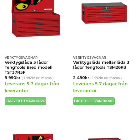
VERKTYGSVAGNAR
VERKTYGSVAGNAR
Verktygslåda 5 lådor
Verktygslåda mellanlåda 3
TengTools Bred modell
lådor TengTools TSM26R3
TST37R5F
9 990
kr
2 490
kr
(
7 992
kr
ex. moms )
(
1 992
kr
ex. moms )
Leverans 5-7 dagar från
Leverans 5-7 dagar från
leverantör
leverantör
LÄGG TILL I VARUKORG
LÄGG TILL I VARUKORG