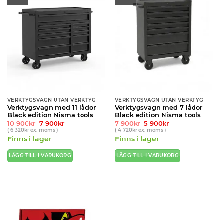
VERKTYGSVAGN UTAN VERKTYG
VERKTYGSVAGN UTAN VERKTYG
Verktygsvagn med 11 lådor
Verktygsvagn med 7 lådor
Black edition Nisma tools
Black edition Nisma tools
Det
Det
Det
Det
10 900
kr
7 900
kr
7 900
kr
5 900
kr
ursprungliga
nuvarande
ursprungliga
nuvarande
(
6 320
kr
ex. moms )
(
4 720
kr
ex. moms )
priset
priset
priset
priset
Finns i lager
Finns i lager
var:
är:
var:
är:
10
7
7
5
900kr.
900kr.
900kr.
900kr.
LÄGG TILL I VARUKORG
LÄGG TILL I VARUKORG