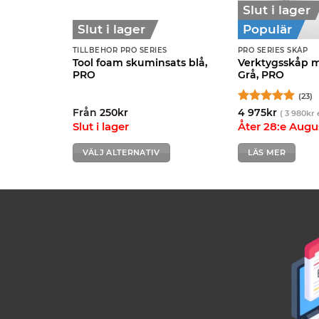
Slut i lager
Slut i lager
Populär
S
TILLBEHÖR PRO SERIES
PRO SERIES SKÅP
gsvagn PRO
Tool foam skuminsats blå,
Verktygsskåp m
PRO
Grå, PRO
(23)
Betygsatt
Från
250
kr
4 975
kr
(
3 980
kr
4.96
av 5
Slut i lager
Åter 28:e Augu
VÄLJ ALTERNATIV
LÄS MER
Den
här
produkten
har
flera
varianter.
De
olika
alternativen
kan
väljas