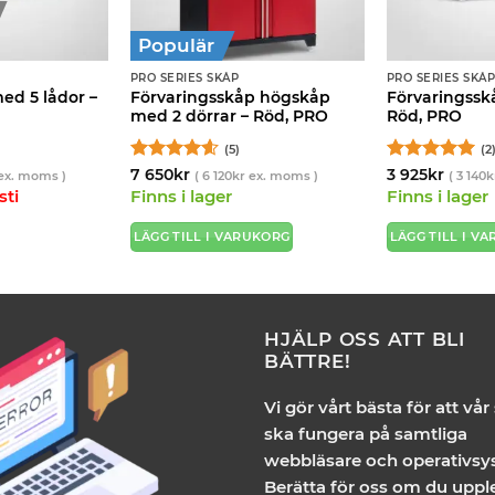
Populär
PRO SERIES SKÅP
PRO SERIES SKÅ
ed 5 lådor –
Förvaringsskåp högskåp
Förvaringssk
med 2 dörrar – Röd, PRO
Röd, PRO
(5)
(2
Betygsatt
Betygsatt
5
7 650
kr
3 925
kr
ex. moms )
(
6 120
kr
ex. moms )
(
3 140
k
4.6
av 5
av 5
sti
Finns i lager
Finns i lager
LÄGG TILL I VARUKORG
LÄGG TILL I V
HJÄLP OSS ATT BLI
BÄTTRE!
Vi gör vårt bästa för att vår
ska fungera på samtliga
webbläsare och operativsy
Berätta för oss om du uppl