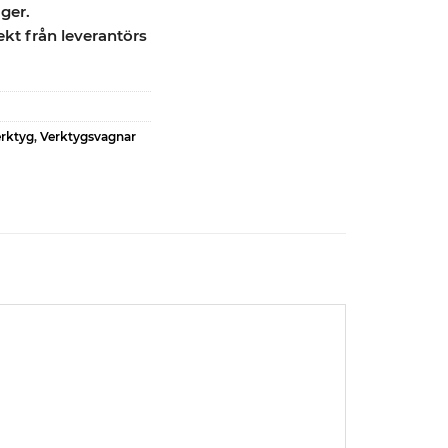
ager.
ekt från leverantörs
erktyg
,
Verktygsvagnar