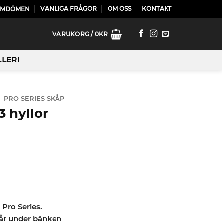
VANLIGA FRÅGOR
OM OSS
KONTAKT
OMDÖMEN
VARUKORG /
0
KR
LLERI
»
PRO SERIES SKÅP
 hyllor
 Pro Series.
tår under bänken