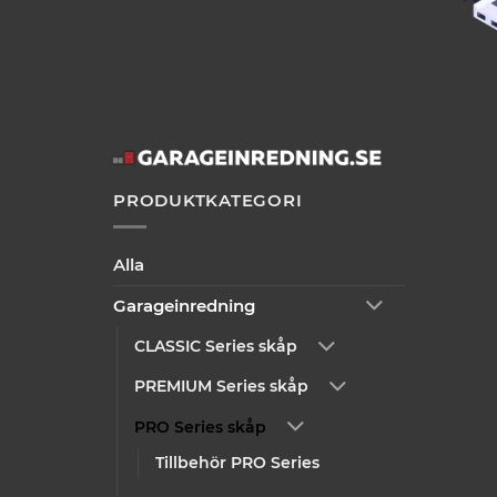
på
produktsidan
PRODUKTKATEGORI
Alla
Garageinredning
CLASSIC Series skåp
PREMIUM Series skåp
PRO Series skåp
Tillbehör PRO Series