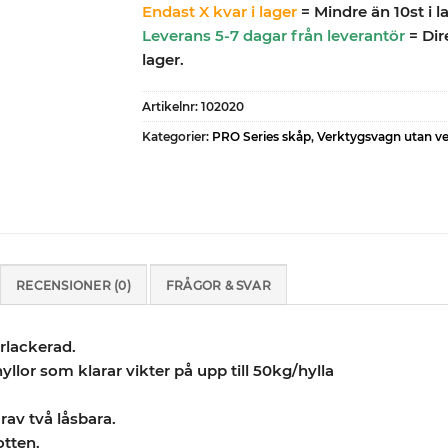
Endast X kvar i lager
= Mindre än 10st i l
Leverans 5-7 dagar från leverantör
= Dir
lager.
Artikelnr:
102020
Kategorier:
PRO Series skåp
,
Verktygsvagn utan v
RECENSIONER (0)
FRÅGOR & SVAR
rlackerad.
llor som klarar vikter på upp till 50kg/hylla
rav två låsbara.
otten.