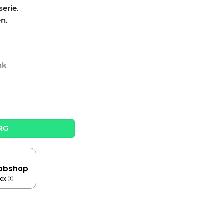
erie.
en.
nk
quantity
RG
bbshop
dex