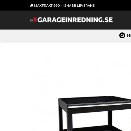
Skip
MAXFRAKT 990:- | SNABB LEVERANS
to
content
H