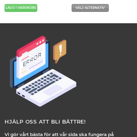
LÄGG I VARUKORG
VÄLJ ALTERNATIV
Den
här
produkten
har
flera
varianter.
De
olika
alternativen
kan
väljas
på
produktsidan
HJÄLP OSS ATT BLI BÄTTRE!
Vi gör vårt bästa för att vår sida ska fungera på