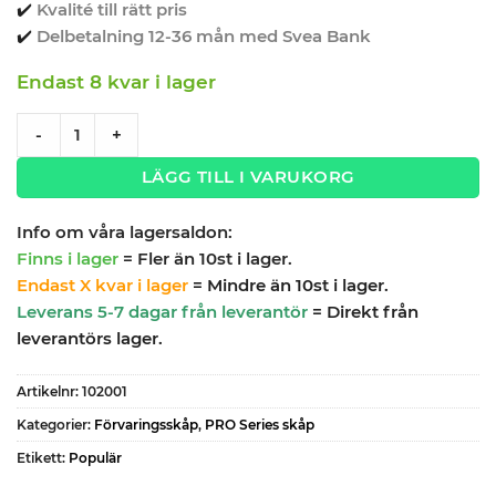
✔️
Kvalité till rätt pris
✔️
Delbetalning 12-36 mån med Svea Bank
Endast 8 kvar i lager
Förvaringsskåp högskåp med 2 dörrar - Grå, PRO quantity
-
+
LÄGG TILL I VARUKORG
Info om våra lagersaldon:
Finns i lager
= Fler än 10st i lager.
Endast X kvar i lager
= Mindre än 10st i lager.
Leverans 5-7 dagar från leverantör
= Direkt från
leverantörs lager.
Artikelnr:
102001
Kategorier:
Förvaringsskåp
,
PRO Series skåp
Etikett:
Populär