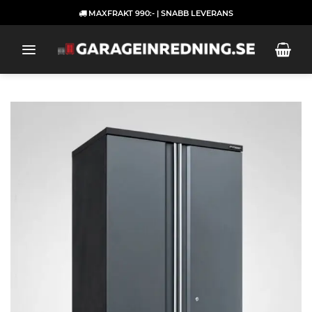
Skip
MAXFRAKT 990:- | SNABB LEVERANS
to
content