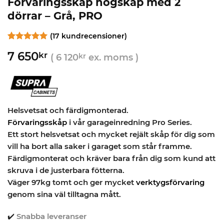
Förvaringsskåp högskåp med 2
dörrar – Grå, PRO
(
17
kundrecensioner)
Betygsatt
17
5
7 650
kr
av 5
(
6 120
kr
ex. moms )
baserat på
kundrecensioner
Helsvetsat och färdigmonterad
.
Förvaringsskåp
i vår garageinredning Pro Series.
Ett stort helsvetsat och mycket rejält skåp för dig som
vill ha bort alla saker i garaget som står framme.
Färdigmonterat och kräver bara från dig som kund att
skruva i de justerbara fötterna.
Väger 97kg tomt och ger mycket
verktygsförvaring
genom sina väl tilltagna mått.
✔️
Snabba leveranser