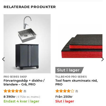
RELATERADE PRODUKTER
Slut i lager
PRO SERIES SKÅP
TILLBEHÖR PRO SERIES
Förvaringsskåp + diskho /
Tool foam skuminsats röd,
blandare – Grå, PRO
PRO
(1)
(1)
Betygsatt
5
Betygsatt
8 390
kr
Från
250
kr
(
6 712
kr
ex. moms )
av 5
4
av 5
Endast 4 kvar i lager
Slut i lager