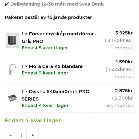
✔️
Delbetalning 12-36 mån med Svea Bank
Paketet består av följande produkter
3 925
kr
1 ×
Förvaringsskåp med dörrar -
(
3 140
kr
ex.
Grå, PRO
moms )
Endast 5 kvar i lager
1 590
kr
1 ×
Mora Cera K5 blandare
(
1 272
kr
ex.
Endast 9 kvar i lager
moms )
2 875
kr
1 ×
Diskho 540x440mm PRO
(
2 300
kr
SERIES
ex. moms )
Endast 4 kvar i lager
Endast 4 kvar i lager
Förvaringsskåp + diskho / blandare - Grå, PRO quantity
-
+