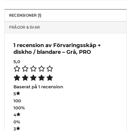
RECENSIONER (1)
FRÅGOR & SVAR
1 recension av
Förvaringsskåp +
diskho / blandare – Grå, PRO
5,0
Baserat på 1 recension
5
100
100%
4
0%
3