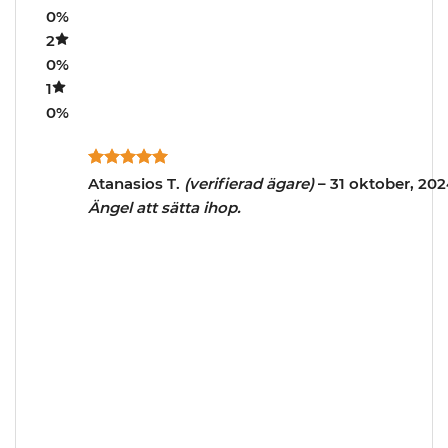
0%
2
0%
1
0%
Betygsatt
5
Atanasios T.
(verifierad ägare)
–
31 oktober, 20
av 5
Ängel att sätta ihop.