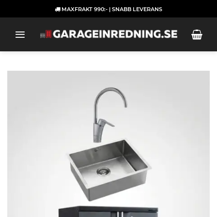
Skip
MAXFRAKT 990:- | SNABB LEVERANS
to
content