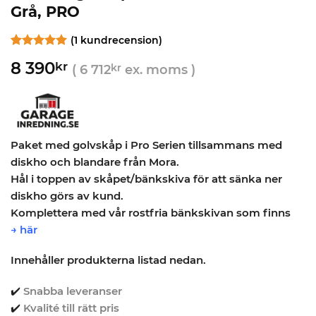
Grå, PRO
(
1
kundrecension)
Betygsatt
1
5
8 390
kr
av 5
(
6 712
kr
ex. moms )
baserat på
kundrecension
Paket med golvskåp i Pro Serien tillsammans med
diskho och blandare från Mora.
Hål i toppen av skåpet/bänkskiva för att sänka ner
diskho görs av kund.
Komplettera med vår rostfria bänkskivan som finns
→
här
Innehåller produkterna listad nedan.
✔️
Snabba leveranser
✔️
Kvalité till rätt pris