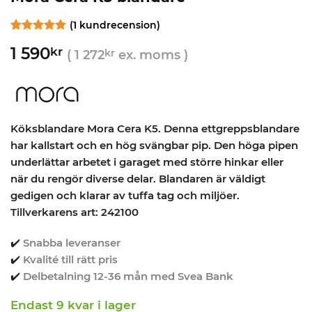
(
1
kundrecension)
Betygsatt
1
5
1 590
kr
av 5
(
1 272
kr
ex. moms )
baserat på
kundrecension
Köksblandare Mora Cera K5. Denna ettgreppsblandare
har kallstart och en hög svängbar pip. Den höga pipen
underlättar arbetet i garaget med större hinkar eller
när du rengör diverse delar. Blandaren är väldigt
gedigen och klarar av tuffa tag och miljöer.
Tillverkarens art: 242100
✔️
Snabba leveranser
✔️
Kvalité till rätt pris
✔️
Delbetalning 12-36 mån med Svea Bank
Endast 9 kvar i lager