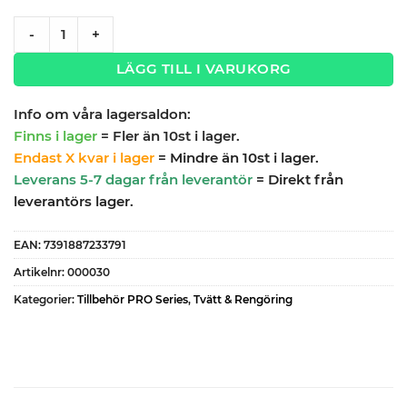
Mora Cera K5 blandare quantity
-
+
LÄGG TILL I VARUKORG
Info om våra lagersaldon:
Finns i lager
= Fler än 10st i lager.
Endast X kvar i lager
= Mindre än 10st i lager.
Leverans 5-7 dagar från leverantör
= Direkt från
leverantörs lager.
EAN:
7391887233791
Artikelnr:
000030
Kategorier:
Tillbehör PRO Series
,
Tvätt & Rengöring