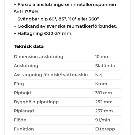
– Flexibla anslutningsrör i metallomspunnen
Soft-PEX®.
– Svängbar pip 60°, 85°, 110° eller 360°.
– Godkänd av svenska reumatikerförbundet.
– Håltagning Ø32-37 mm.
Teknisk data
Dimension anslutning
10 mm
Anslutning
Slätända
Avstängning för disk/tvättmaskin
Nej
Färg
Krom
Piphöjd
391 mm
Bygghöjd piputlopp
252 mm
Piplängd
237 mm
Flöde
9 l/min
Funktion
Ettgrepp