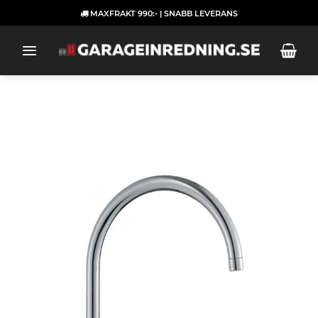
Skip
MAXFRAKT 990:- | SNABB LEVERANS
to
content