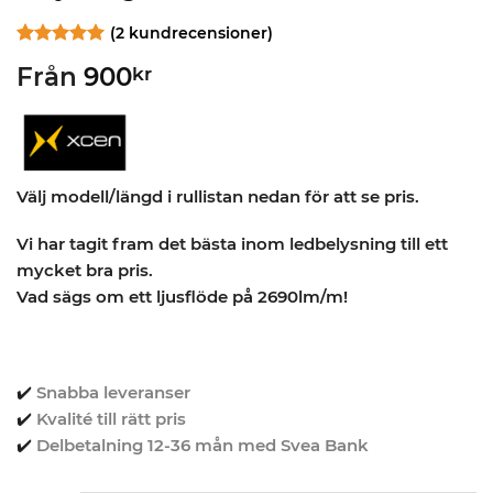
(
2
kundrecensioner)
Betygsatt
2
5
Från
900
kr
av 5
baserat på
kundrecensioner
Välj modell/längd i rullistan nedan för att se pris.
Vi har tagit fram det bästa inom ledbelysning till ett
mycket bra pris.
Vad sägs om ett ljusflöde på 2690lm/m!
✔️
Snabba leveranser
✔️
Kvalité till rätt pris
✔️
Delbetalning 12-36 mån med Svea Bank