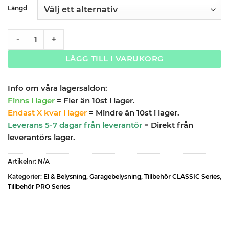
Längd
Belysning-led PRO/CLASSIC SERIES quantity
-
+
LÄGG TILL I VARUKORG
Info om våra lagersaldon:
Finns i lager
= Fler än 10st i lager.
Endast X kvar i lager
= Mindre än 10st i lager.
Leverans 5-7 dagar från leverantör
= Direkt från
leverantörs lager.
Artikelnr:
N/A
Kategorier:
El & Belysning
,
Garagebelysning
,
Tillbehör CLASSIC Series
,
Tillbehör PRO Series