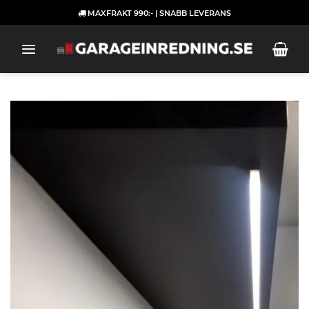
Skip
MAXFRAKT 990:- | SNABB LEVERANS
to
content