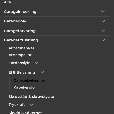
Alla
Garageinredning
Garagegolv
Garageförvaring
Garageutrustning
Arbetsbänkar
Arbetspallar
Fordonslyft
El & Belysning
Garagebelysning
Kabelvindor
Skruvstäd & skruvstycke
Tryckluft
Skydd & Säkerhet