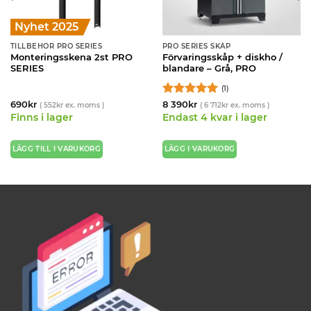
Nyhet 2025
TILLBEHÖR PRO SERIES
PRO SERIES SKÅP
Monteringsskena 2st PRO
Förvaringsskåp + diskho /
SERIES
blandare – Grå, PRO
(1)
Betygsatt
5
690
kr
8 390
kr
(
552
kr
ex. moms )
(
6 712
kr
ex. moms )
av 5
Finns i lager
Endast 4 kvar i lager
LÄGG TILL I VARUKORG
LÄGG I VARUKORG