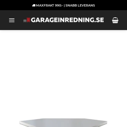
Skip
MAXFRAKT 990:- | SNABB LEVERANS
to
content