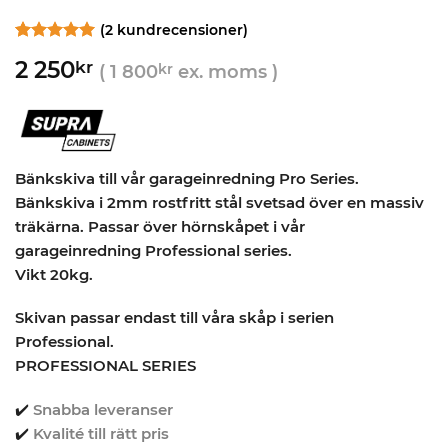
(
2
kundrecensioner)
Betygsatt
2
5
2 250
kr
av 5
(
1 800
kr
ex. moms )
baserat på
kundrecensioner
Bänkskiva till vår garageinredning Pro Series.
Bänkskiva i 2mm rostfritt stål svetsad över en massiv
träkärna. Passar över hörnskåpet i vår
garageinredning Professional series.
Vikt 20kg.
Skivan passar endast till våra skåp i serien
Professional.
PROFESSIONAL SERIES
✔️
Snabba leveranser
✔️
Kvalité till rätt pris