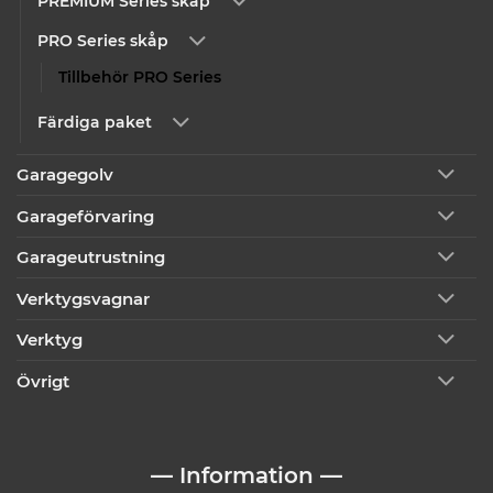
PREMIUM Series skåp
PRO Series skåp
Tillbehör PRO Series
Färdiga paket
Garagegolv
Garageförvaring
Garageutrustning
Verktygsvagnar
Verktyg
Övrigt
— Information —