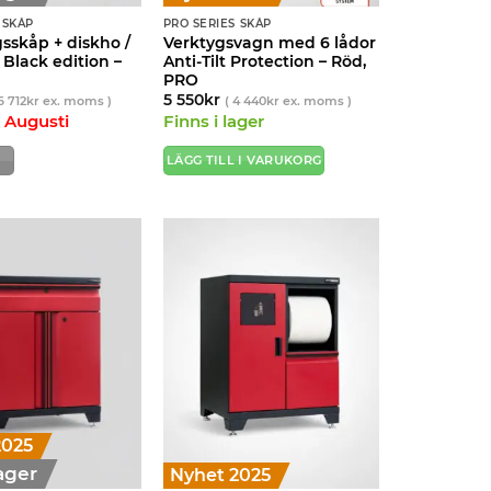
 SKÅP
PRO SERIES SKÅP
sskåp + diskho /
Verktygsvagn med 6 lådor
Black edition –
Anti-Tilt Protection – Röd,
PRO
5 550
kr
6 712
kr
ex. moms )
(
4 440
kr
ex. moms )
e Augusti
Finns i lager
LÄGG TILL I VARUKORG
2025
lager
Nyhet 2025