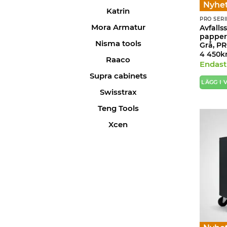
Nyhet
Katrin
PRO SERI
Mora Armatur
Avfall
papper 
Nisma tools
Grå, P
4 450
k
Raaco
Endast 
Supra cabinets
LÄGG I
Swisstrax
Teng Tools
Xcen