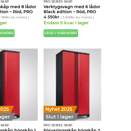
 SKÅP
PRO SERIES SKÅP
skåp med 8 lådor
Verktygsvagn med 6 lådor
tion – Röd, PRO
Black edition – Röd, PRO
4 550
kr
 180
kr
ex. moms )
(
3 640
kr
ex. moms )
ager
Endast 5 kvar i lager
ARUKORG
LÄGG I VARUKORG
2025
Nyhet 2025
lager
Slut i lager
 SKÅP
PRO SERIES SKÅP
gsskåp högskåp 1
Förvaringsskåp högskåp 2