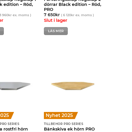
k edition – Röd,
dörrar Black edition – Röd,
PRO
7 650
kr
3 960
kr
ex. moms )
(
6 120
kr
ex. moms )
er
Slut i lager
LÄS MER
2025
Nyhet 2025
PRO SERIES
TILLBEHÖR PRO SERIES
 rostfri hörn
Bänkskiva ek hörn PRO