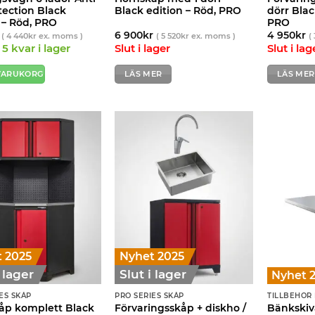
otection Black
Black edition – Röd, PRO
dörr Blac
 – Röd, PRO
PRO
6 900
kr
4 950
kr
(
4 440
kr
ex. moms )
(
5 520
kr
ex. moms )
(
5 kvar i lager
Slut i lager
Slut i lag
 VARUKORG
LÄS MER
LÄS MER
 2025
Nyhet 2025
i lager
Slut i lager
Nyhet 
ES SKÅP
PRO SERIES SKÅP
TILLBEHÖR 
åp komplett Black
Förvaringsskåp + diskho /
Bänkskiva