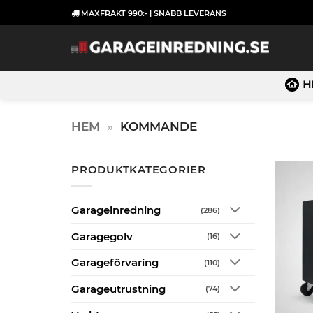
Skip
MAXFRAKT 990:- | SNABB LEVERANS
to
content
H
HEM
»
KOMMANDE
PRODUKTKATEGORIER
Garageinredning
(286)
Garagegolv
(16)
Garageförvaring
(110)
Garageutrustning
(74)