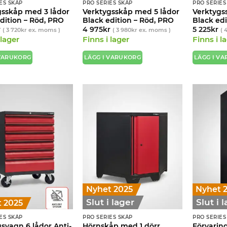
ES SKÅP
PRO SERIES SKÅP
PRO SERIES
gsskåp med 3 lådor
Verktygsskåp med 5 lådor
Verktygs
dition – Röd, PRO
Black edition – Röd, PRO
Black edi
r
4 975
kr
5 225
kr
(
3 720
kr
ex. moms )
(
3 980
kr
ex. moms )
(
4
 lager
Finns i lager
Finns i l
 VARUKORG
LÄGG I VARUKORG
LÄGG I V
Nyhet 2025
Nyhet 
Slut i lager
Slut i 
 2025
ES SKÅP
PRO SERIES SKÅP
PRO SERIES
svagn 6 lådor Anti-
Hörnskåp med 1 dörr
Förvarin