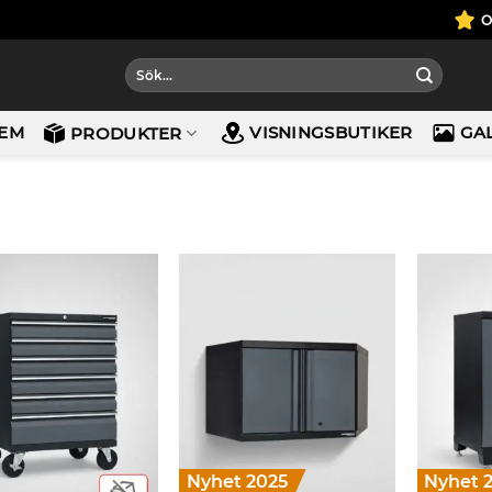
Sök
efter:
EM
VISNINGSBUTIKER
GA
PRODUKTER
Nyhet 2025
Nyhet 