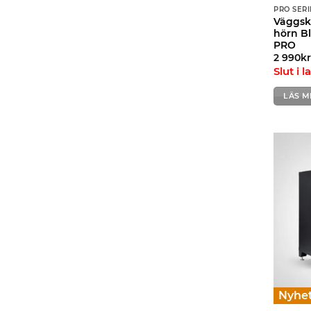
PRO SERI
Väggsk
hörn Bl
PRO
2 990
k
Slut i l
LÄS M
Nyhet