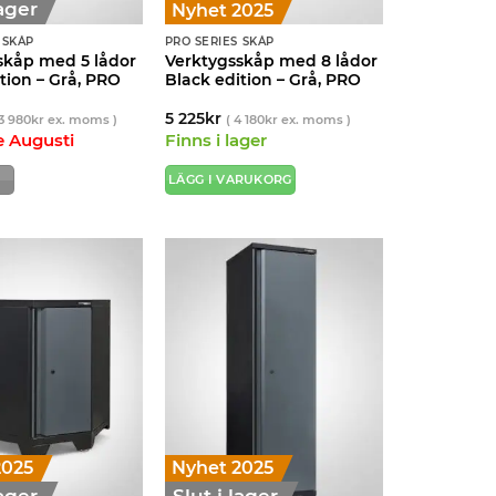
lager
Nyhet 2025
 SKÅP
PRO SERIES SKÅP
skåp med 5 lådor
Verktygsskåp med 8 lådor
tion – Grå, PRO
Black edition – Grå, PRO
5 225
kr
3 980
kr
ex. moms )
(
4 180
kr
ex. moms )
e Augusti
Finns i lager
LÄGG I VARUKORG
2025
Nyhet 2025
lager
Slut i lager