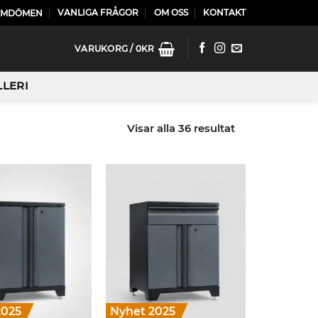
VANLIGA FRÅGOR
OM OSS
KONTAKT
OMDÖMEN
VARUKORG /
0
KR
LLERI
Visar alla 36 resultat
2025
Nyhet 2025