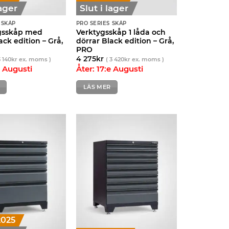
lager
Slut i lager
 SKÅP
PRO SERIES SKÅP
gsskåp med
Verktygsskåp 1 låda och
ack edition – Grå,
dörrar Black edition – Grå,
PRO
4 275
kr
3 140
kr
ex. moms )
(
3 420
kr
ex. moms )
e Augusti
Åter: 17:e Augusti
LÄS MER
2025