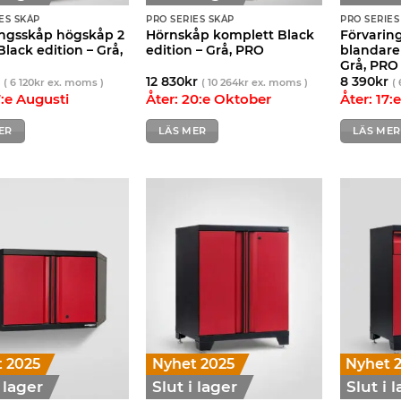
ES SKÅP
PRO SERIES SKÅP
PRO SERIES
ingsskåp högskåp 2
Hörnskåp komplett Black
Förvaring
Black edition – Grå,
edition – Grå, PRO
blandare 
Grå, PRO
r
12 830
kr
8 390
kr
(
6 120
kr
ex. moms )
(
10 264
kr
ex. moms )
(
7:e Augusti
Åter: 20:e Oktober
Åter: 17:
ER
LÄS MER
LÄS MER
 2025
Nyhet 2025
Nyhet 
i lager
Slut i lager
Slut i 