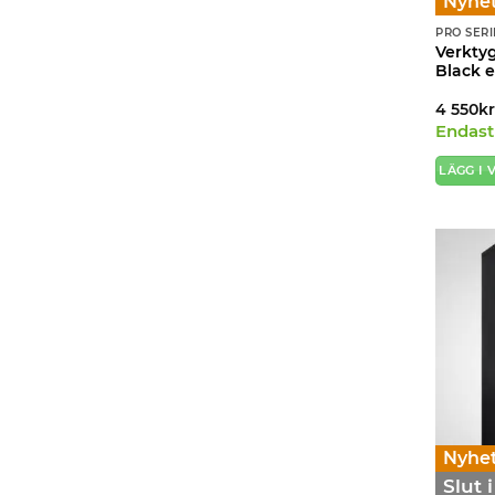
Nyhet
PRO SERI
Verkty
Black e
4 550
k
Endast 
LÄGG I
Nyhet
Slut 