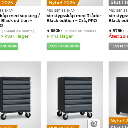
Slut i 
 2025
Nyhet 2025
ES SKÅP
PRO SERIES SKÅP
PRO SERIES
sskåp med sopkorg /
Verktygsskåp med 3 lådor
Verktygs
Black edition –
Black edition – Grå, PRO
Black edi
RO
r
4 650
kr
4 975
kr
(
3 560
kr
ex. moms )
(
3 720
kr
ex. moms )
(
7 kvar i lager
Finns i lager
Åter: 28:
 VARUKORG
LÄGG I VARUKORG
LÄS MER
Nyhet 
Slut i 