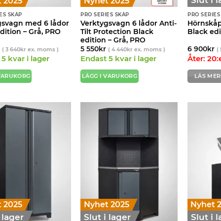
 2025
Nyhet 2025
ES SKÅP
PRO SERIES SKÅP
PRO SERIES
gsvagn med 6 lådor
Verktygsvagn 6 lådor Anti-
Hörnskåp
dition – Grå, PRO
Tilt Protection Black
Black edi
edition – Grå, PRO
r
5 550
kr
6 900
kr
(
3 640
kr
ex. moms )
(
4 440
kr
ex. moms )
(
5 kvar i lager
Endast 5 kvar i lager
Åter: 20
 VARUKORG
LÄGG I VARUKORG
LÄS MER
 2025
Nyhet 2025
Nyhet 
i lager
Slut i lager
Slut i 