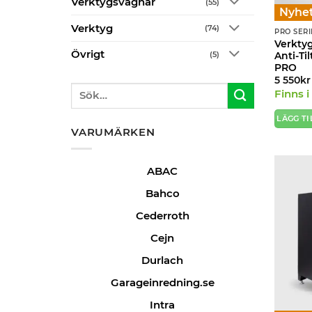
Verktygsvagnar
(55)
Nyhet
Verktyg
(74)
PRO SERI
Verkty
Övrigt
(5)
Anti-Ti
PRO
5 550
kr
Sök
Finns i
efter:
LÄGG TI
VARUMÄRKEN
ABAC
Bahco
Cederroth
Cejn
Durlach
Garageinredning.se
Intra