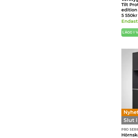
Tilt Pr
edition
5 550
kr
Endast 
LÄGG I
Nyhet
Slut 
PRO SERI
Hörnsk