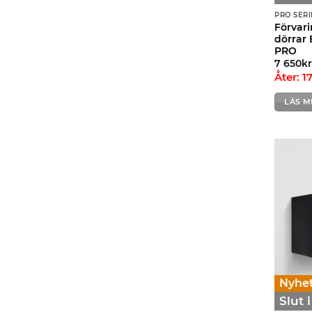
PRO SERI
Förvar
dörrar 
PRO
7 650
k
Åter: 1
LÄS M
Nyhet
Slut 