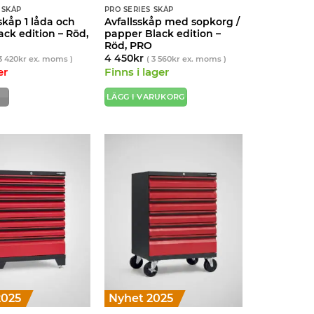
 SKÅP
PRO SERIES SKÅP
skåp 1 låda och
Avfallsskåp med sopkorg /
ack edition – Röd,
papper Black edition –
Röd, PRO
4 450
kr
3 420
kr
ex. moms )
(
3 560
kr
ex. moms )
er
Finns i lager
LÄGG I VARUKORG
2025
Nyhet 2025