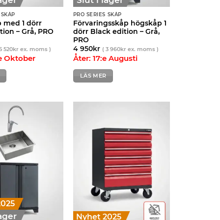
 SKÅP
PRO SERIES SKÅP
 med 1 dörr
Förvaringsskåp högskåp 1
tion – Grå, PRO
dörr Black edition – Grå,
PRO
4 950
kr
5 520
kr
ex. moms )
(
3 960
kr
ex. moms )
:e Oktober
Åter: 17:e Augusti
LÄS MER
2025
lager
Nyhet 2025