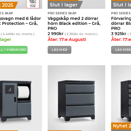
Slut i lager
Slut i 
 2025
ES SKÅP
PRO SERIES SKÅP
PRO SERIES
gsvagn med 6 lådor
Väggskåp med 2 dörrar
Förvarin
lt Protection – Grå,
hörn Black edition – Grå,
dörrar Bl
PRO
PRO
2 990
kr
3 925
kr
(
4 440
kr
ex. moms )
(
2 392
kr
ex. moms )
(
 lager
Åter: 17:e Augusti
Åter: 17:
LL I VARUKORG
LÄS MER
LÄS MER
Nyhet 