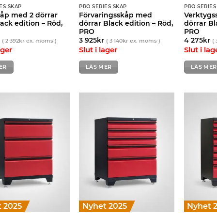
ES SKÅP
PRO SERIES SKÅP
PRO SERIES
åp med 2 dörrar
Förvaringsskåp med
Verktygs
ack edition – Röd,
dörrar Black edition – Röd,
dörrar Bl
PRO
PRO
r
3 925
kr
4 275
kr
(
2 392
kr
ex. moms )
(
3 140
kr
ex. moms )
(
ager
Slut i lager
Slut i lag
ER
LÄS MER
LÄS MER
 2025
Nyhet 2025
Nyhet 