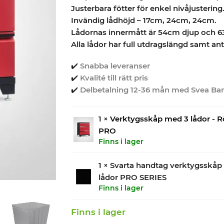
Justerbara fötter för enkel nivåjustering
Invändig lådhöjd – 17cm, 24cm, 24cm.
Lådornas innermått är 54cm djup och 6
Alla lådor har full utdragslängd samt ant
✔️
Snabba leveranser
✔️
Kvalité till rätt pris
✔️
Delbetalning 12-36 mån med Svea Ba
1 ×
Verktygsskåp med 3 lådor - R
PRO
Finns i lager
1 × Svarta handtag verktygsskåp
lådor PRO SERIES
Finns i lager
Finns i lager