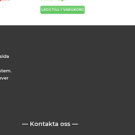
LÄGG TILL I VARUKORG
 sida
stem.
ever
— Kontakta oss —