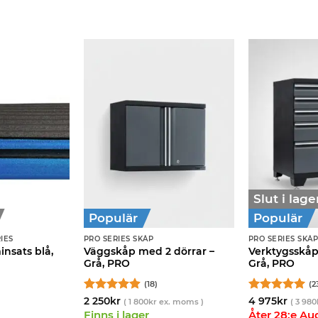
Slut i lage
Populär
Populär
IES
PRO SERIES SKÅP
PRO SERIES SKÅ
nsats blå,
Väggskåp med 2 dörrar –
Verktygsskåp
Grå, PRO
Grå, PRO
(18)
(2
Betygsatt
Betygsatt
2 250
kr
4 975
kr
(
1 800
kr
ex. moms )
(
3 980
4.89
av 5
4.96
av 5
Finns i lager
Åter 28:e Au