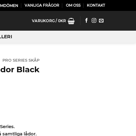
VANLIGA FRÅGOR
OM OSS
KONTAKT
OMDÖMEN
VARUKORG /
0
KR
LLERI
»
PRO SERIES SKÅP
dor Black
Series.
 samtliga lådor.