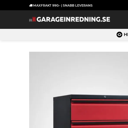
Skip
MAXFRAKT 990:- | SNABB LEVERANS
to
content
H