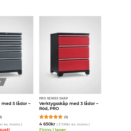
r
P
PRO SERIES SKÅP
 med 5 lådor –
Verktygsskåp med 3 lådor –
Röd, PRO
3)
(5)
Betygsatt
4 650
kr
kr
ex. moms )
(
3 720
kr
ex. moms )
4.8
av 5
gusti
Finns i lager