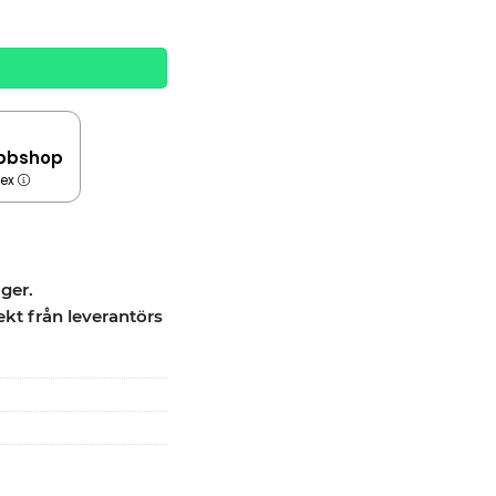
 Röd, PRO quantity
bbshop
dex
ager.
ekt från leverantörs