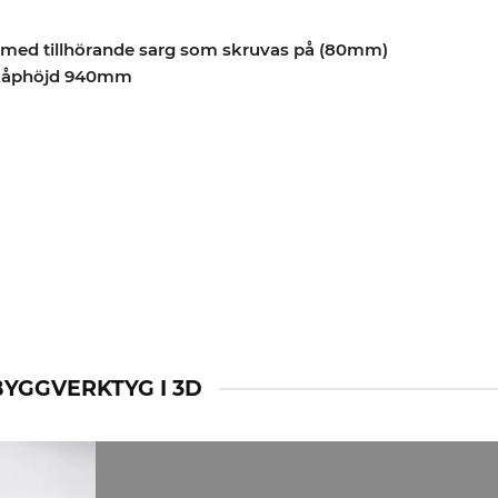
a med tillhörande sarg som skruvas på (80mm)
skåphöjd 940mm
BYGGVERKTYG I 3D