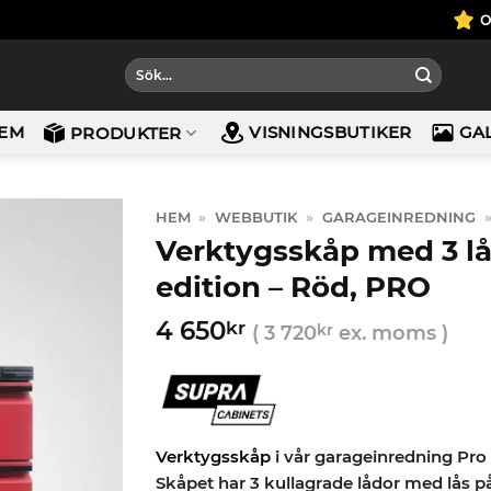
Sök
efter:
EM
VISNINGSBUTIKER
GA
PRODUKTER
HEM
»
WEBBUTIK
»
GARAGEINREDNING
Verktygsskåp med 3 lå
edition – Röd, PRO
4 650
kr
(
3 720
kr
ex. moms )
Verktygsskåp
i vår garageinredning Pro 
Skåpet har 3 kullagrade lådor med lås på