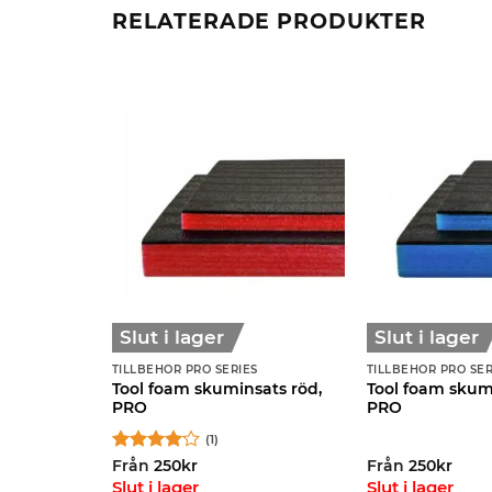
RELATERADE PRODUKTER
Slut i lager
Slut i lager
TILLBEHÖR PRO SERIES
TILLBEHÖR PRO SER
diskho /
Tool foam skuminsats röd,
Tool foam skumi
PRO
PRO
PRO
(1)
Betygsatt
Från
250
kr
Från
250
kr
 moms )
4
av 5
ager
Slut i lager
Slut i lager