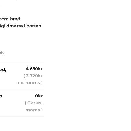
.
3cm bred.
iglidmatta i botten.
nk
4 650
kr
öd,
(
3 720
kr
ex. moms )
0
kr
 3
(
0
kr
ex.
moms )