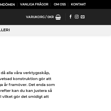
VANLIGA FRÅGOR
OM OSS
KONTAKT
OMDÖMEN
VARUKORG /
0
KR
LLERI
 då alla våra verktygsskåp,
vetsad konstruktion gör att
nga år framöver. Det enda som
refter kan du kan justera så
 vilket gör det smidigt att