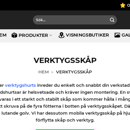
Sök
efter:
EM
VISNINGSBUTIKER
GA
PRODUKTER
VERKTYGSSKÅP
HEM
»
VERKTYGSSKÅP
ler
verktygshurts
inreder du enkelt och snabbt din verkstad
shurtsar är helsvetsade och kräver ingen montering. En s
aras i ett starkt och stabilt skåp som kommer hålla i må
t skruva på de fyra fötterna i botten på verktygsskåpet. Dä
å lutande golv. Vi har dessutom mobila verktygsskåp på hjul
förflytta skåp och verktyg.