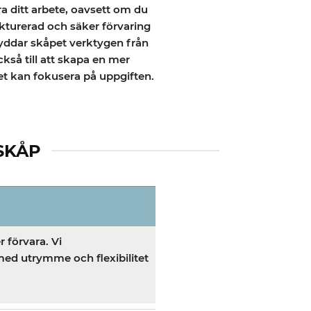
ra ditt arbete, oavsett om du
kturerad och säker förvaring
kyddar skåpet verktygen från
kså till att skapa en mer
llet kan fokusera på uppgiften.
SKÅP
 förvara. Vi
med utrymme och flexibilitet