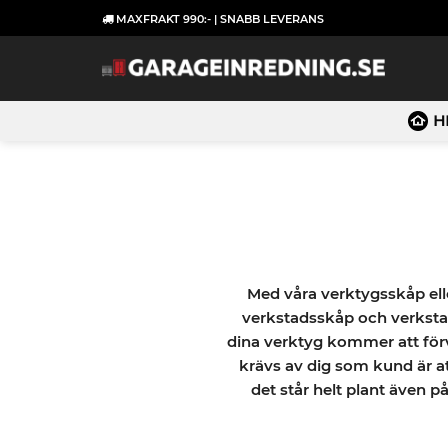
Skip
MAXFRAKT 990:- | SNABB LEVERANS
to
content
H
Med våra verktygsskåp el
verkstadsskåp och verkstad
dina verktyg kommer att förv
krävs av dig som kund är at
det står helt plant även p