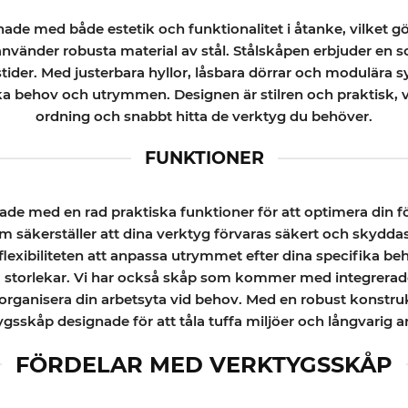
ade med både estetik och funktionalitet i åtanke, vilket gör
använder robusta material av stål. Stålskåpen erbjuder en 
stider. Med justerbara hyllor, låsbara dörrar och modulära
ka behov och utrymmen. Designen är stilren och praktisk, vil
ordning och snabbt hitta de verktyg du behöver.
FUNKTIONER
ade med en rad praktiska funktioner för att optimera din fö
om säkerställer att dina verktyg förvaras säkert och skydda
flexibiliteten att anpassa utrymmet efter dina specifika beh
a storlekar. Vi har också skåp som kommer med integrerade h
morganisera din arbetsyta vid behov. Med en robust konstruk
ygsskåp designade för att tåla tuffa miljöer och långvarig 
FÖRDELAR MED VERKTYGSSKÅP