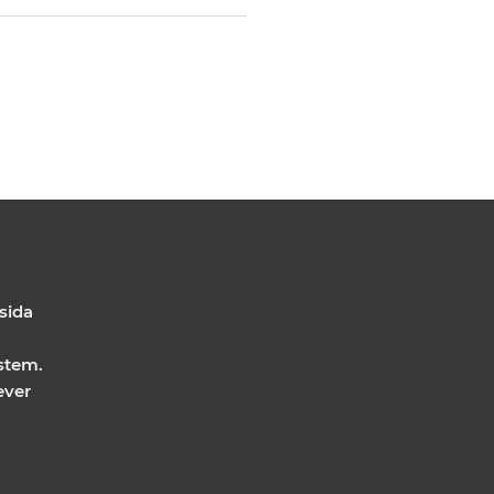
 sida
stem.
ever