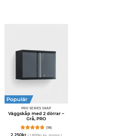
Populär
PRO SERIES SKÅP
Väggskåp med 2 dörrar –
Grå, PRO
(18)
Betygsatt
2 250
kr
(
1 800
kr
ex. moms )