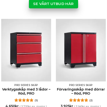
SE VÅRT UTBUD HÄR
PRO SERIES SKÅP
PRO SERIES SKÅP
Verktygsskåp med 3 lådor –
Förvaringsskåp med dörrar
Röd, PRO
– Röd, PRO
(5)
(2)
Betygsatt
Betygsatt
5
4 650
kr
3 925
kr
(
3 720
kr
ex. moms )
(
3 140
kr
ex. moms )