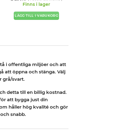
4.89
av 5
Finns i lager
LÄGG TILL I VARUKORG
å i offentliga miljöer och att
gå att öppna och stänga. Välj
 grå/svart.
 detta till en billig kostnad.
ör att bygga just din
om håller hög kvalité och gör
v och snabb.