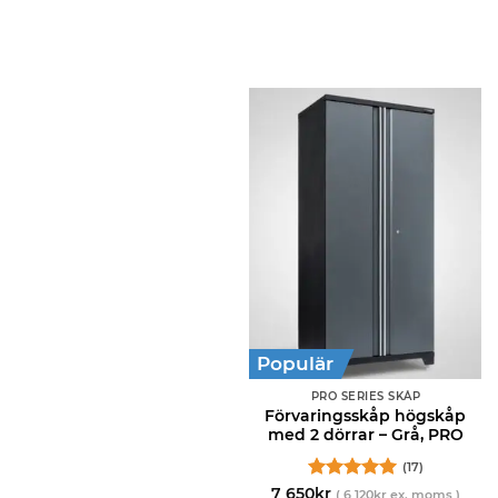
Populär
PRO SERIES SKÅP
Förvaringsskåp högskåp
med 2 dörrar – Grå, PRO
(17)
Betygsatt
5
7 650
kr
(
6 120
kr
ex. moms )