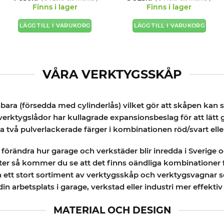
4.8
av 5
av 5
Finns i lager
Finns i lager
LÄGG TILL I VARUKORG
LÄGG TILL I VARUKORG
VÅRA VERKTYGSSKÅP
bara (försedda med cylinderlås) vilket gör att skåpen kan st
a verktygslådor har kullagrade expansionsbeslag för att lätt 
a två pulverlackerade färger i kombinationen röd/svart eller
 förändra hur garage och verkstäder blir inredda i Sverige och
ter så kommer du se att det finns oändliga kombinationer f
an ett stort sortiment av verktygsskåp och verktygsvagnar s
in arbetsplats i garage, verkstad eller industri mer effekti
MATERIAL OCH DESIGN