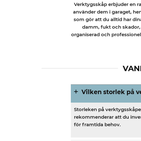
Verktygsskåp erbjuder en rad
använder dem i garaget, hem
som gör att du alltid har d
damm, fukt och skador, v
organiserad och professionell 
VAN
Vilken storlek på 
Storleken på verktygsskåpet
rekommenderar att du invent
för framtida behov.