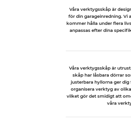
Våra verktygsskåp är design
för din garageinredning. Vi 
kommer hålla under flera liv
anpassas efter dina specifi
Våra verktygsskåp är utrust
skåp har låsbara dörrar s
justerbara hyllorna ger dig 
organisera verktyg av olik
vilket gör det smidigt att o
våra verkt