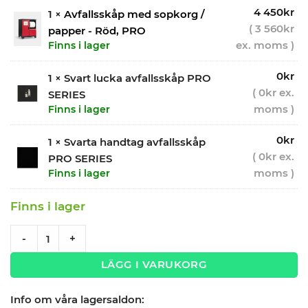
4 450
kr
1 ×
Avfallsskåp med sopkorg /
(
3 560
kr
papper - Röd, PRO
ex. moms )
Finns i lager
0
kr
1 × Svart lucka avfallsskåp PRO
(
0
kr
ex.
SERIES
moms )
Finns i lager
0
kr
1 × Svarta handtag avfallsskåp
(
0
kr
ex.
PRO SERIES
moms )
Finns i lager
Finns i lager
Avfallsskåp med sopkorg / papper Black edition – Röd, PRO
-
+
LÄGG I VARUKORG
Info om våra lagersaldon: