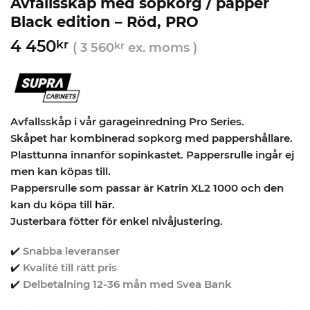
Avfallsskåp med sopkorg / papper
Black edition – Röd, PRO
4 450
kr
(
3 560
kr
ex. moms )
Avfallsskåp i vår garageinredning Pro Series.
Skåpet har kombinerad sopkorg med pappershållare.
Plasttunna innanför sopinkastet. Pappersrulle ingår ej
men kan köpas till.
Pappersrulle som passar är Katrin XL2 1000 och den
kan du köpa till
här.
Justerbara fötter för enkel nivåjustering.
✔️
Snabba leveranser
✔️
Kvalité till rätt pris
✔️
Delbetalning 12-36 mån med Svea Bank