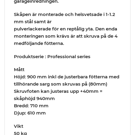
garageinredningen.
Skåpen är monterade och helsvetsade i 1-1.2
mm stål samt är
pulverlackerade för en reptålig yta. Den enda
monteringen som krävs är att skruva på de 4
medföljande fötterna.
Produktserie : Professional series
Mått
Höjd: 900 mm inkl de justerbara fötterna med
tillhörande sarg som skruvas på (80mm)
Skruvfoten kan justeras upp +40mm =
skåphöjd 940mm
Bredd: 710 mm
Djup: 610 mm
Vikt
50 kg