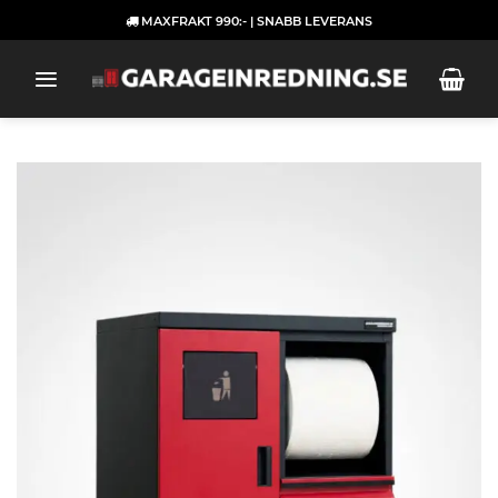
Skip
MAXFRAKT 990:- | SNABB LEVERANS
to
content