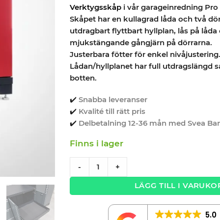
Verktygsskåp
i vår garageinredning Pro 
Skåpet har en kullagrad låda och två dö
utdragbart flyttbart hyllplan, lås på låd
mjukstängande gångjärn på dörrarna.
Justerbara fötter för enkel nivåjustering
Lådan/hyllplanet har full utdragslängd s
botten.
✔️
Snabba leveranser
✔️
Kvalité till rätt pris
✔️
Delbetalning 12-36 mån med Svea Ba
Finns i lager
Verktygsskåp med 1 låda och dörrar - Röd
-
+
LÄGG TILL I VARUKO
5.0