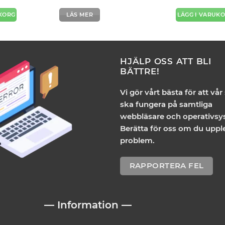
UKORG
LÄS MER
LÄGG I VARUK
HJÄLP OSS ATT BLI
BÄTTRE!
Vi gör vårt bästa för att vår
ska fungera på samtliga
webbläsare och operativsy
Berätta för oss om du uppl
problem.
RAPPORTERA FEL
— Information —