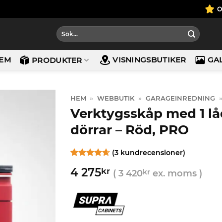
Sök
efter:
EM
VISNINGSBUTIKER
GA
PRODUKTER
HEM
»
WEBBUTIK
»
GARAGEINREDNING
Verktygsskåp med 1 lå
dörrar – Röd, PRO
(
3
kundrecensioner)
Betygsatt
3
4 275
kr
4.67
av 5
(
3 420
kr
ex. moms )
baserat på
kundrecensioner