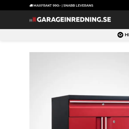
Skip
MAXFRAKT 990:- | SNABB LEVERANS
to
content
H