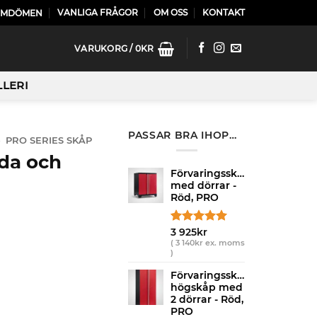
VANLIGA FRÅGOR
OM OSS
KONTAKT
OMDÖMEN
VARUKORG /
0
KR
LLERI
PASSAR BRA IHOP…
»
PRO SERIES SKÅP
da och
Förvaringsskåp
med dörrar -
Röd, PRO
Betygsatt
2
3 925
kr
5.00
av 5
(
3 140
kr
ex. moms
)
baserat på
kundrecensioner
Förvaringsskåp
högskåp med
2 dörrar - Röd,
PRO