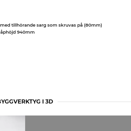
a med tillhörande sarg som skruvas på (80mm)
skåphöjd 940mm
BYGGVERKTYG I 3D