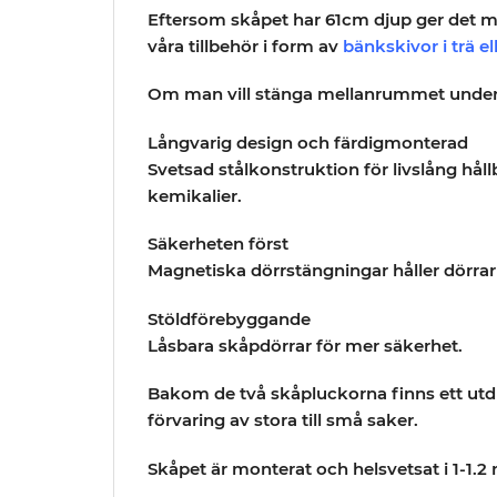
Eftersom skåpet har
61cm djup
ger det m
våra tillbehör i form av
bänkskivor i trä ell
Om man vill stänga mellanrummet under s
Långvarig design och färdigmonterad
Svetsad stålkonstruktion för livslång hål
kemikalier.
Säkerheten först
Magnetiska dörrstängningar håller dörra
Stöldförebyggande
Låsbara skåpdörrar för mer säkerhet.
Bakom de två skåpluckorna finns ett utdra
förvaring av stora till små saker.
Skåpet är monterat och helsvetsat i 1-1.