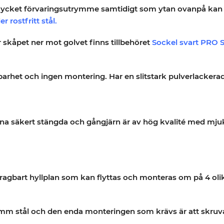
ycket förvaringsutrymme samtidigt som ytan ovanpå kan 
er rostfritt stål.
kåpet ner mot golvet finns tillbehöret
Sockel svart PRO 
lbarhet och ingen montering. Har en slitstark pulverlacker
rna säkert stängda och gångjärn är av hög kvalité med mj
gbart hyllplan som kan flyttas och monteras om på 4 olika 
2 mm stål och den enda monteringen som krävs är att skruv