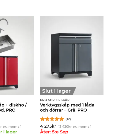
Slut i lager
P
PRO SERIES SKÅP
p + diskho /
Verktygsskåp med 1 låda
öd, PRO
och dörrar – Grå, PRO
(12)
Betygsatt
5
4 275
kr
r
ex. moms )
(
3 420
kr
ex. moms )
av 5
 i lager
Åter: 5:e Sep