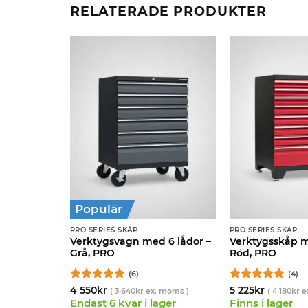
RELATERADE PRODUKTER
Populär
PRO SERIES SKÅP
PRO SERIES SKÅP
örr – Röd,
Verktygsvagn med 6 lådor –
Verktygsskåp m
Grå, PRO
Röd, PRO
(6)
(4)
Betygsatt
Betygsatt
5
4 550
kr
5 225
kr
 moms )
(
3 640
kr
ex. moms )
(
4 180
kr
e
4.83
av 5
av 5
ager
Endast 6 kvar i lager
Finns i lager