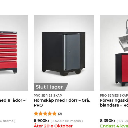
Slut i lager
PRO SERIES SKÅP
PRO SERIES SKÅ
ed 8 lådor –
Hörnskåp med 1 dörr – Grå,
Förvaringsskå
PRO
blandare – R
(2)
Betygsatt
5
6 900
kr
8 390
kr
x. moms )
(
5 520
kr
ex. moms )
(
6 712
k
av 5
Åter 20:e Oktober
Endast 4 kvar