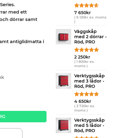
Series.
rrar med ett
Betygsatt
5
7 650
kr
4.60
av 5
(
6 120
kr
ex. moms
a och dörrar samt
)
baserat på
kundrecensioner
Väggskåp
.
med 2 dörrar -
amt antiglidmatta i
Röd, PRO
Betygsatt
2
2 250
kr
5.00
av 5
(
1 800
kr
ex.
moms )
baserat på
kundrecensioner
Verktygsskåp
nk
med 3 lådor -
Röd, PRO
, PRO quantity
Betygsatt
5
4 650
kr
4.80
av 5
(
3 720
kr
ex.
moms )
baserat på
RG
kundrecensioner
Verktygsskåp
med 5 lådor -
Röd, PRO