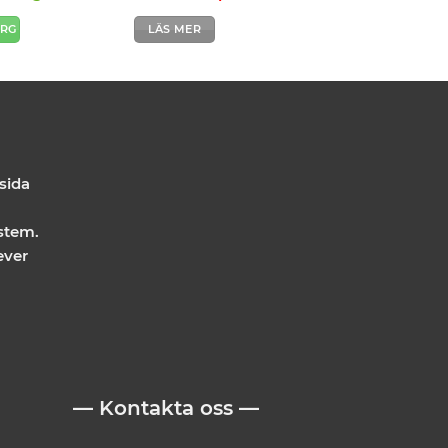
ORG
LÄS MER
 sida
stem.
ever
— Kontakta oss —