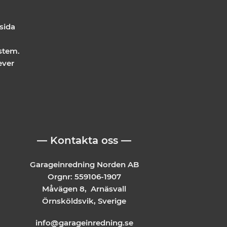
 sida
stem.
ever
— Kontakta oss —
Garageinredning Norden AB
Orgnr: 559106-1907
Måvägen 8, Arnäsvall
Örnsköldsvik, Sverige
info@garageinredning.se