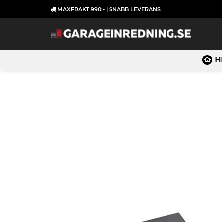
Skip
MAXFRAKT 990:- | SNABB LEVERANS
to
content
H