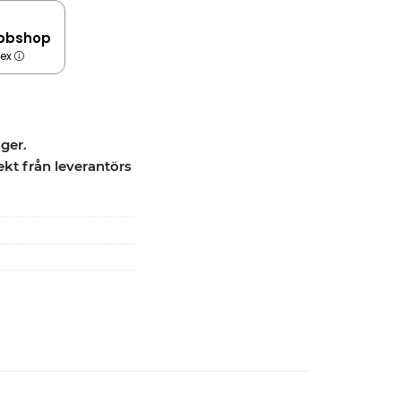
bbshop
dex
ager.
ekt från leverantörs