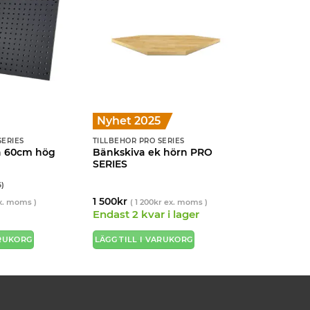
Nyhet 2025
SERIES
TILLBEHÖR PRO SERIES
a 60cm hög
Bänkskiva ek hörn PRO
SERIES
6)
1 500
kr
. moms )
(
1 200
kr
ex. moms )
Endast 2 kvar i lager
ARUKORG
LÄGG TILL I VARUKORG