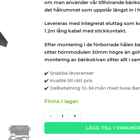
om man använder vår tillhörande bänksk
det hålrummet som uppstår längst in i h
Levereras med integrerat eluttag som 
1.2m lång kabel med stickkontakt.
Efter montering i de förborrade hålen b
sitter hörnmodulen 30mm högre än golv
montering av bänkskivan sitter allt i s
✔️
Snabba leveranser
✔️
Kvalité till rätt pris
✔️
Delbetalning 12-36 mån med Svea Ba
Finns i lager
Hörnmodul med eluttag PRO SERIES quan
-
+
LÄGG TILL I VARUKO