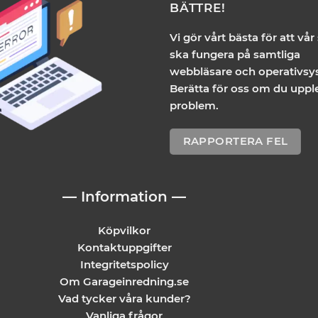
flera
BÄTTRE!
varianter.
De
Vi gör vårt bästa för att vår
olika
ska fungera på samtliga
alternativen
webbläsare och operativsy
kan
Berätta för oss om du uppl
väljas
problem.
på
produktsidan
RAPPORTERA FEL
— Information —
Köpvilkor
Kontaktuppgifter
Integritetspolicy
Om Garageinredning.se
Vad tycker våra kunder?
Vanliga frågor