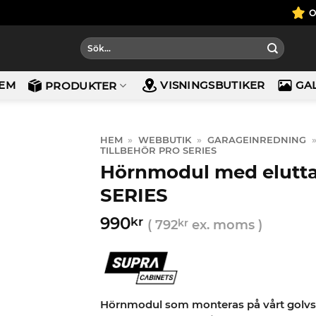
Sök
efter:
EM
VISNINGSBUTIKER
GA
PRODUKTER
HEM
»
WEBBUTIK
»
GARAGEINREDNING
TILLBEHÖR PRO SERIES
Hörnmodul med elutt
SERIES
990
kr
(
792
kr
ex. moms )
Hörnmodul som monteras på vårt golvs