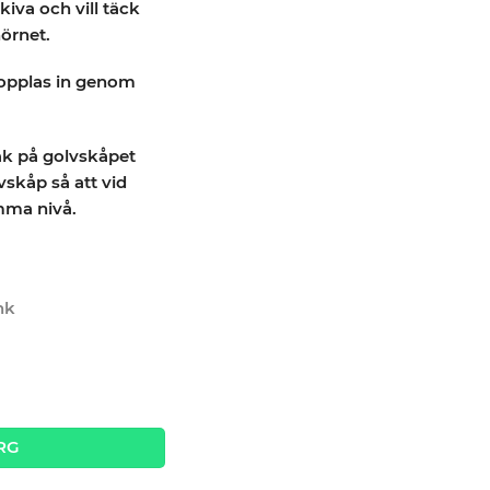
iva och vill täck
örnet.
kopplas in genom
ak på golvskåpet
skåp så att vid
amma nivå.
nk
tity
RG