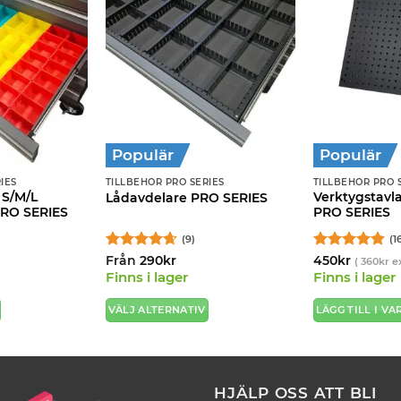
Populär
Populär
IES
TILLBEHÖR PRO SERIES
TILLBEHÖR PRO 
 S/M/L
Verktygstavl
Lådavdelare PRO SERIES
PRO SERIES
PRO SERIES
(9)
(1
Betygsatt
Betygsatt
Från
290
kr
450
kr
(
360
kr
ex
4.67
av 5
4.88
av 5
Finns i lager
Finns i lager
VÄLJ ALTERNATIV
LÄGG TILL I V
Den
här
produkten
har
HJÄLP OSS ATT BLI