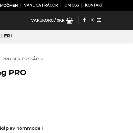
VANLIGA FRÅGOR
OM OSS
KONTAKT
OMDÖMEN
VARUKORG /
0
KR
LLERI
»
PRO SERIES SKÅP
»
ag PRO
kåp av hörnmodell