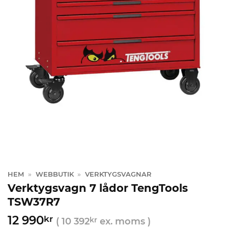
HEM
»
WEBBUTIK
»
VERKTYGSVAGNAR
Verktygsvagn 7 lådor TengTools
TSW37R7
12 990
kr
(
10 392
kr
ex. moms )