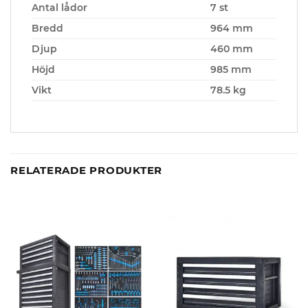
Antal lådor
7 st
Bredd
964 mm
Djup
460 mm
Höjd
985 mm
Vikt
78.5 kg
RELATERADE PRODUKTER