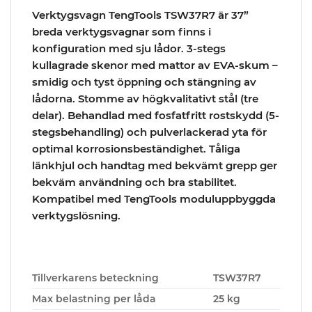
Verktygsvagn TengTools TSW37R7 är 37”
breda verktygsvagnar som finns i
konfiguration med sju lådor. 3-stegs
kullagrade skenor med mattor av EVA-skum –
smidig och tyst öppning och stängning av
lådorna. Stomme av högkvalitativt stål (tre
delar). Behandlad med fosfatfritt rostskydd (5-
stegsbehandling) och pulverlackerad yta för
optimal korrosionsbeständighet. Tåliga
länkhjul och handtag med bekvämt grepp ger
bekväm användning och bra stabilitet.
Kompatibel med TengTools moduluppbyggda
verktygslösning.
Tillverkarens beteckning
TSW37R7
Max belastning per låda
25 kg