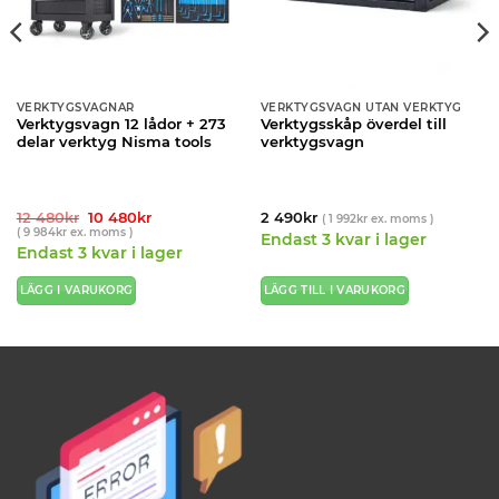
VERKTYGSVAGNAR
VERKTYGSVAGN UTAN VERKTYG
Verktygsvagn 12 lådor + 273
Verktygsskåp överdel till
delar verktyg Nisma tools
verktygsvagn
Det
Det
12 480
kr
10 480
kr
2 490
kr
(
1 992
kr
ex. moms )
ursprungliga
nuvarande
(
9 984
kr
ex. moms )
Endast 3 kvar i lager
priset
priset
Endast 3 kvar i lager
var:
är:
12
10
480kr.
480kr.
LÄGG I VARUKORG
LÄGG TILL I VARUKORG