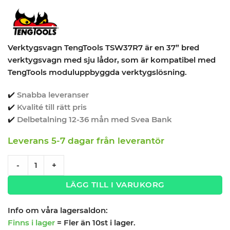
Verktygsvagn TengTools TSW37R7 är en 37” bred
verktygsvagn med sju lådor, som är kompatibel med
TengTools moduluppbyggda verktygslösning.
✔️
Snabba leveranser
✔️
Kvalité till rätt pris
✔️
Delbetalning 12-36 mån med Svea Bank
Leverans 5-7 dagar från leverantör
Verktygsvagn 7 lådor TengTools TSW37R7 quantity
-
+
LÄGG TILL I VARUKORG
Info om våra lagersaldon:
Finns i lager
= Fler än 10st i lager.