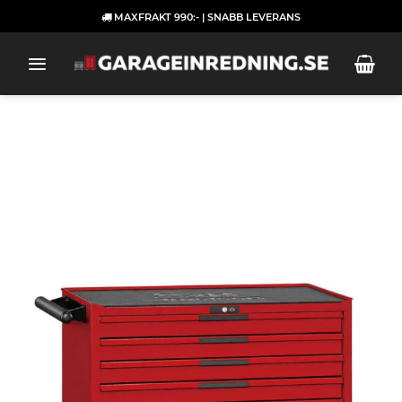
Skip
MAXFRAKT 990:- | SNABB LEVERANS
to
content