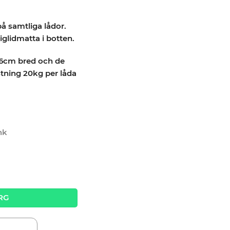
å samtliga lådor.
iglidmatta i botten.
56cm bred och de
tning 20kg per låda
nk
Nisma tools quantity
RG