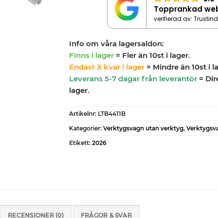
Topprankad we
verifierad av: Trustin
Info om våra lagersaldon:
Finns i lager
= Fler än 10st i lager.
Endast X kvar i lager
= Mindre än 10st i l
Leverans 5-7 dagar från leverantör
= Dir
lager.
Artikelnr:
LTB4411B
Kategorier:
Verktygsvagn utan verktyg
,
Verktygsv
Etikett:
2026
RECENSIONER (0)
FRÅGOR & SVAR