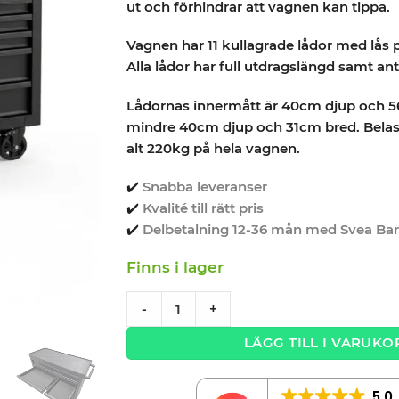
ut och förhindrar att vagnen kan tippa.
Vagnen har 11 kullagrade lådor med lås p
Alla lådor har full utdragslängd samt ant
Lådornas innermått är 40cm djup och 
mindre 40cm djup och 31cm bred. Belas
alt 220kg på hela vagnen.
✔️
Snabba leveranser
✔️
Kvalité till rätt pris
✔️
Delbetalning 12-36 mån med Svea Ba
Finns i lager
Verktygsvagn med 11 lådor Black edition 
-
+
LÄGG TILL I VARUKO
5.0