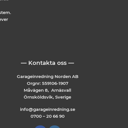
stem.
ever
— Kontakta oss —
Garageinredning Norden AB
Orgnr: 559106-1907
Måvägen 8, Arnäsvall
Örnsköldsvik, Sverige
info@garageinredning.se
0700 – 20 66 90