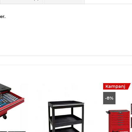
er.
Kampanj
-8%