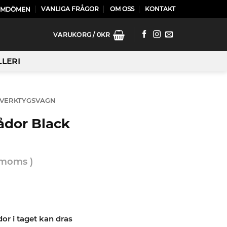
VANLIGA FRÅGOR
OM OSS
KONTAKT
OMDÖMEN
VARUKORG /
0
KR
LLERI
VERKTYGSVAGN
ådor Black
 moms )
e
dor i taget kan dras