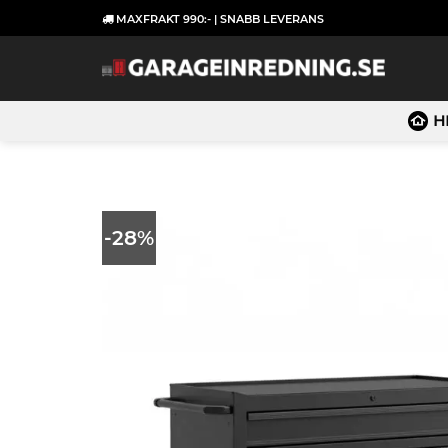
Skip
MAXFRAKT 990:- | SNABB LEVERANS
to
content
H
-28%