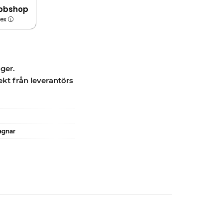
bbshop
dex
ager.
ekt från leverantörs
agnar