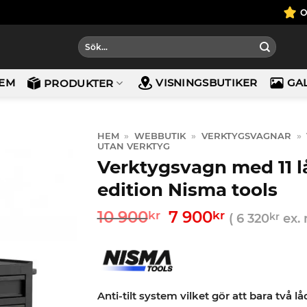
Sök
efter:
EM
VISNINGSBUTIKER
GA
PRODUKTER
HEM
»
WEBBUTIK
»
VERKTYGSVAGNAR
»
UTAN VERKTYG
Verktygsvagn med 11 l
edition Nisma tools
Det
Det
10 900
7 900
kr
kr
(
6 320
kr
ex.
ursprungliga
nuvarand
priset
priset
var:
är:
10
7
900kr.
900kr.
Anti-tilt system vilket gör att bara två lå