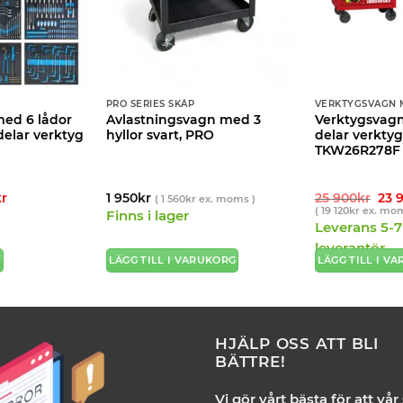
PRO SERIES SKÅP
VERKTYGSVAGN 
ed 6 lådor
Avlastningsvagn med 3
Verktygsvagn
delar verktyg
hyllor svart, PRO
delar verktyg
TKW26R278F
Det
Det
kr
1 950
kr
25 900
kr
23 
(
1 560
kr
ex. moms )
ngliga
nuvarande
urs
)
(
19 120
kr
ex. mom
Finns i lager
priset
pris
Leverans 5-7
är:
var:
9
25
leverantör
900kr.
900
G
LÄGG TILL I VARUKORG
LÄGG TILL I V
HJÄLP OSS ATT BLI
BÄTTRE!
Vi gör vårt bästa för att vår