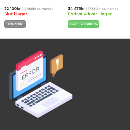
22 100
kr
34 475
kr
(
17 680
kr
ex. moms )
(
27 580
kr
ex. moms )
Slut i lager
Endast 4 kvar i lager
LÄS MER
LÄGG I VARUKORG