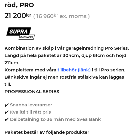
röd, PRO
21 200
kr
(
16 960
kr
ex. moms )
Kombination av skåp i vår garageinredning Pro Series.
Längd på hela paketet är 304cm, djup 61cm och höjd
211cm.
Komplettera med våra
tillbehör (länk)
i till Pro serien.
Bänkskiva ingår ej men rostfria stålskiva kan läggas
till.
PROFESSIONAL SERIES
✔️
Snabba leveranser
✔️
Kvalité till rätt pris
✔️
Delbetalning 12-36 mån med Svea Bank
Paketet består av följande produkter