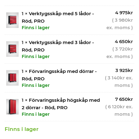
4 975
kr
1 ×
Verktygsskåp med 5 lådor -
(
3 980
kr
Röd, PRO
ex. moms )
Finns i lager
4 650
kr
1 ×
Verktygsskåp med 3 lådor -
(
3 720
kr
Röd, PRO
ex. moms )
Finns i lager
3 925
kr
1 ×
Förvaringsskåp med dörrar -
(
3 140
kr
ex.
Röd, PRO
moms )
Finns i lager
7 650
kr
1 ×
Förvaringsskåp högskåp med
(
6 120
kr
ex.
2 dörrar - Röd, PRO
moms )
Finns i lager
Finns i lager