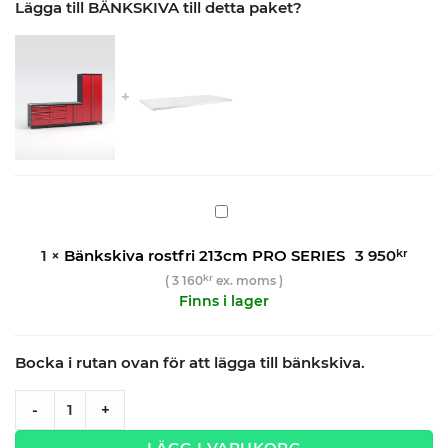
Lägga till BÄNKSKIVA till detta paket?
Bänkskiva
rostfri
213cm
1
×
Bänkskiva rostfri 213cm PRO SERIES
3 950
kr
PRO
kr
(
3 160
ex. moms )
SERIES
Finns i lager
Bocka i rutan ovan för att lägga till bänkskiva.
Garageinredning med 4 delar - set 1, röd, PRO quantity
-
+
LÄGG I VARUKORG