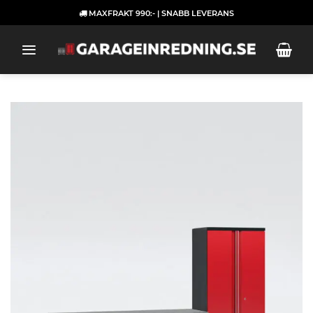
Skip
MAXFRAKT 990:- | SNABB LEVERANS
to
content