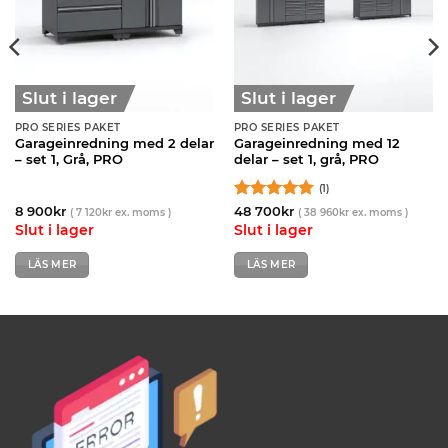
Slut i lager
Slut i lager
PRO SERIES PAKET
PRO SERIES PAKET
Garageinredning med 2 delar
Garageinredning med 12
– set 1, Grå, PRO
delar – set 1, grå, PRO
(1)
Betygsatt
5
8 900
kr
48 700
kr
(
7 120
kr
ex. moms )
(
38 960
kr
ex. moms )
av 5
Slut i lager
Slut i lager
LÄS MER
LÄS MER