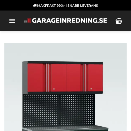
Skip
MAXFRAKT 990:- | SNABB LEVERANS
to
content