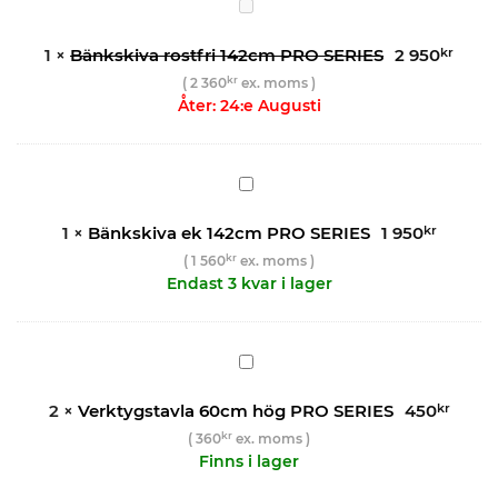
Bänkskiva
rostfri
142cm
1
×
Bänkskiva rostfri 142cm PRO SERIES
2 950
kr
PRO
kr
(
2 360
ex. moms )
SERIES
Åter: 24:e Augusti
Bänkskiva
ek
142cm
1
×
Bänkskiva ek 142cm PRO SERIES
1 950
kr
PRO
kr
(
1 560
ex. moms )
SERIES
Endast 3 kvar i lager
Verktygstavla
60cm
hög
2
×
Verktygstavla 60cm hög PRO SERIES
450
kr
PRO
kr
(
360
ex. moms )
SERIES
Finns i lager