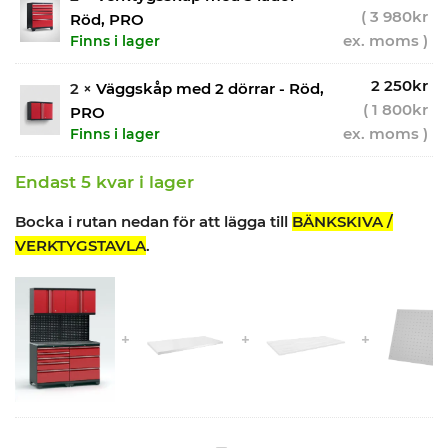
(
3 980
kr
Röd, PRO
ex. moms )
Finns i lager
2 250
kr
2 ×
Väggskåp med 2 dörrar - Röd,
(
1 800
kr
PRO
ex. moms )
Finns i lager
Endast 5 kvar i lager
Bocka i rutan nedan för att lägga till
BÄNKSKIVA /
VERKTYGSTAVLA
.