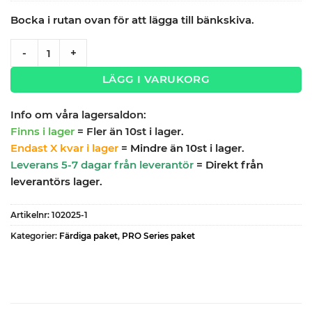
Bocka i rutan ovan för att lägga till bänkskiva.
Garageinredning med 4 delar - set 2, röd, PRO quantity
-
+
LÄGG I VARUKORG
Info om våra lagersaldon:
Finns i lager
= Fler än 10st i lager.
Endast X kvar i lager
= Mindre än 10st i lager.
Leverans 5-7 dagar från leverantör
= Direkt från
leverantörs lager.
Artikelnr:
102025-1
Kategorier:
Färdiga paket
,
PRO Series paket