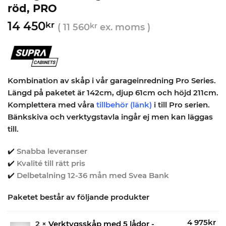
röd, PRO
14 450
kr
(
11 560
kr
ex. moms )
Kombination av skåp i vår garageinredning Pro Series.
Längd på paketet är 142cm, djup 61cm och höjd 211cm.
Komplettera med våra
tillbehör
(länk)
i till Pro serien.
Bänkskiva och verktygstavla ingår ej men kan läggas
till.
✔️
Snabba leveranser
✔️
Kvalité till rätt pris
✔️
Delbetalning 12-36 mån med Svea Bank
Paketet består av följande produkter
4 975
kr
2 ×
Verktygsskåp med 5 lådor -