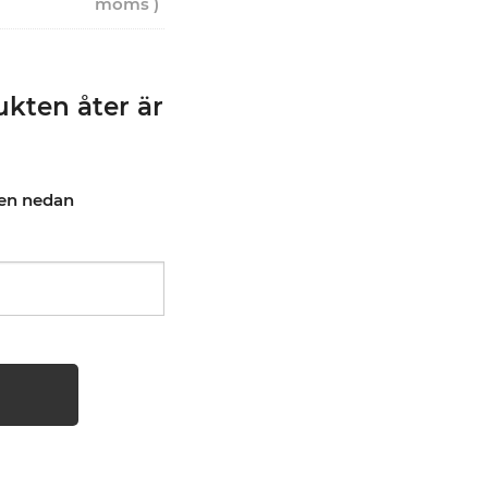
moms )
kten åter är
pen nedan