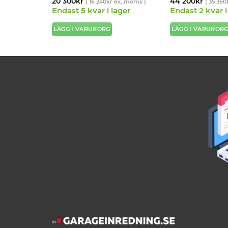
20 300
kr
44 200
kr
x. moms )
(
16 240
kr
ex. moms )
(
35 360
Endast 5 kvar i lager
Endast 2 kvar i
LÄGG I VARUKORG
LÄGG I VARUKOR