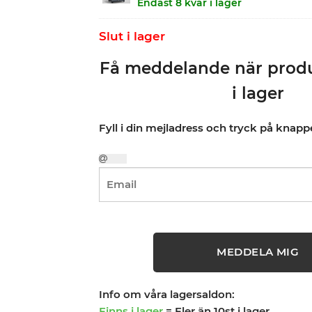
Endast 8 kvar i lager
Slut i lager
Få meddelande när produ
i lager
Fyll i din mejladress och tryck på knap
MEDDELA MIG
Info om våra lagersaldon:
Finns i lager
= Fler än 10st i lager.