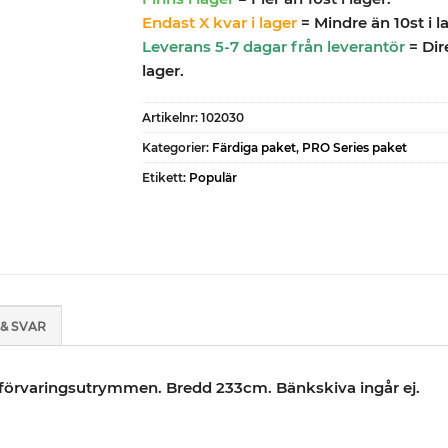
Endast X kvar i lager
= Mindre än 10st i l
Leverans 5-7 dagar från leverantör
= Dir
lager.
Artikelnr:
102030
Kategorier:
Färdiga paket
,
PRO Series paket
Etikett:
Populär
& SVAR
v förvaringsutrymmen. Bredd 233cm. Bänkskiva ingår ej.