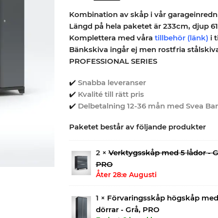
Kombination av skåp i vår garageinredni
Längd på hela paketet är 233cm, djup 6
Komplettera med våra
tillbehör (länk)
i t
Bänkskiva ingår ej men rostfria stålskiva 
PROFESSIONAL SERIES
✔️
Snabba leveranser
✔️
Kvalité till rätt pris
✔️
Delbetalning 12-36 mån med Svea Ba
Paketet består av följande produkter
2 ×
Verktygsskåp med 5 lådor - G
PRO
Åter 28:e Augusti
1 ×
Förvaringsskåp högskåp med
dörrar - Grå, PRO