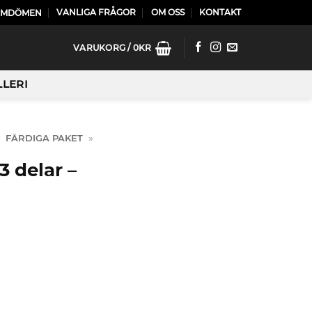
VANLIGA FRÅGOR
OM OSS
KONTAKT
OMDÖMEN
VARUKORG /
0
KR
LLERI
»
FÄRDIGA PAKET
»
 delar –