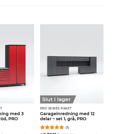
Slut i lager
ET
PRO SERIES PAKET
ning med 3
Garageinredning med 12
 röd, PRO
delar – set 1, grå, PRO
(1)