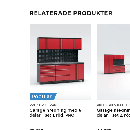
RELATERADE PRODUKTER
Populär
PRO SERIES PAKET
PRO SERIES PAKET
 med 9
Garageinredning med 6
Garageinredni
, PRO
delar – set 1, röd, PRO
delar – set 2, r