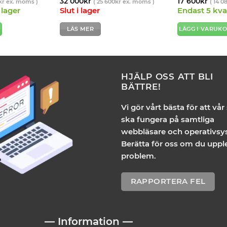
32 000
kr
17 600
kr
kr
ex. moms )
(
25 600
kr
ex. moms )
(
14 0
 lager
Slut i lager
Endast 5 kvar
G
LÄS MER
LÄGG I VARUK
HJÄLP OSS ATT BLI
BÄTTRE!
Vi gör vårt bästa för att vår
ska fungera på samtliga
webbläsare och operativsy
Berätta för oss om du uppl
problem.
RAPPORTERA FEL
— Information —