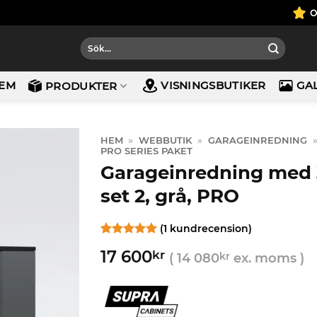
Sök
efter:
EM
VISNINGSBUTIKER
GA
PRODUKTER
HEM
»
WEBBUTIK
»
GARAGEINREDNING
PRO SERIES PAKET
Garageinredning med 3
set 2, grå, PRO
(
1
kundrecension)
Betygsatt
1
5
17 600
kr
av 5
(
14 080
kr
ex. moms )
baserat på
kundrecension