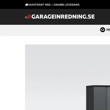
Skip
MAXFRAKT 990:- | SNABB LEVERANS
to
content
H