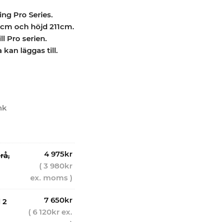
ng Pro Series.
1cm och höjd 211cm.
ill Pro serien.
kan läggas till.
nk
4 975
kr
rå,
(
3 980
kr
ex. moms )
7 650
kr
 2
(
6 120
kr
ex.