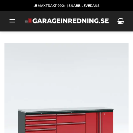
Skip
MAXFRAKT 990:- | SNABB LEVERANS
to
content