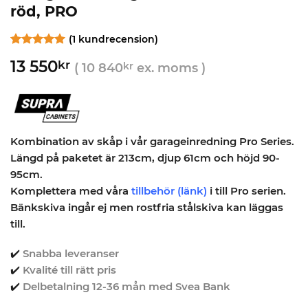
röd, PRO
(
1
kundrecension)
Betygsatt
1
5
13 550
kr
av 5
(
10 840
kr
ex. moms )
baserat på
kundrecension
Kombination av skåp i vår garageinredning Pro Series.
Längd på paketet är 213cm, djup 61cm och höjd 90-
95cm.
Komplettera med våra
tillbehör
(länk)
i till Pro serien.
Bänkskiva ingår ej men rostfria stålskiva kan läggas
till.
✔️
Snabba leveranser
✔️
Kvalité till rätt pris
✔️
Delbetalning 12-36 mån med Svea Bank