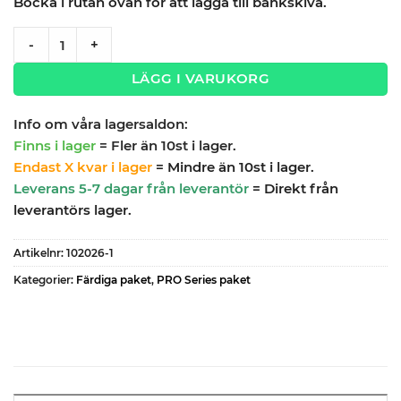
Bocka i rutan ovan för att lägga till bänkskiva.
Garageinredning med 3 delar - set 1, röd, PRO quantity
-
+
LÄGG I VARUKORG
Info om våra lagersaldon:
Finns i lager
= Fler än 10st i lager.
Endast X kvar i lager
= Mindre än 10st i lager.
Leverans 5-7 dagar från leverantör
= Direkt från
leverantörs lager.
Artikelnr:
102026-1
Kategorier:
Färdiga paket
,
PRO Series paket