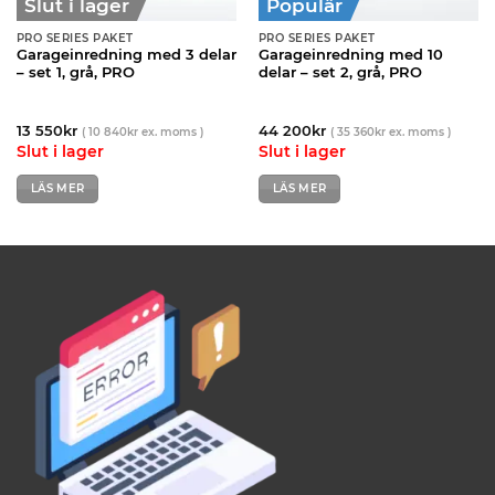
Slut i lager
Populär
PRO SERIES PAKET
PRO SERIES PAKET
Garageinredning med 3 delar
Garageinredning med 10
– set 1, grå, PRO
delar – set 2, grå, PRO
13 550
kr
44 200
kr
(
10 840
kr
ex. moms )
(
35 360
kr
ex. moms )
Slut i lager
Slut i lager
LÄS MER
LÄS MER