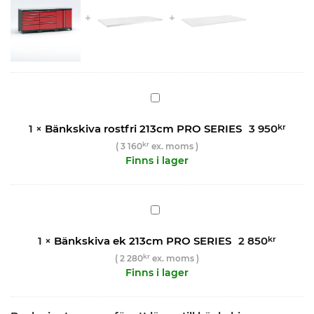
Bänkskiva
rostfri
213cm
1
×
Bänkskiva rostfri 213cm PRO SERIES
3 950
kr
PRO
kr
(
3 160
ex. moms )
SERIES
Finns i lager
Bänkskiva
ek
213cm
1
×
Bänkskiva ek 213cm PRO SERIES
2 850
kr
PRO
kr
(
2 280
ex. moms )
SERIES
Finns i lager