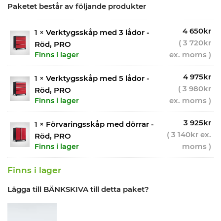
Paketet består av följande produkter
4 650
kr
1 ×
Verktygsskåp med 3 lådor -
(
3 720
kr
Röd, PRO
ex. moms )
Finns i lager
4 975
kr
1 ×
Verktygsskåp med 5 lådor -
(
3 980
kr
Röd, PRO
ex. moms )
Finns i lager
3 925
kr
1 ×
Förvaringsskåp med dörrar -
(
3 140
kr
ex.
Röd, PRO
moms )
Finns i lager
Finns i lager
Lägga till BÄNKSKIVA till detta paket?