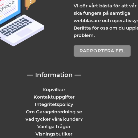
De
Vi gör vårt bästa för att vår
olika
ska fungera på samtliga
alternativen
webbläsare och operativsy
kan
Berätta för oss om du uppl
väljas
problem.
på
produktsida
RAPPORTERA FEL
— Information —
Köpvilkor
Kontaktuppgifter
Integritetspolicy
Om Garageinredning.se
Vad tycker våra kunder?
Vanliga frågor
Visningsbutiker