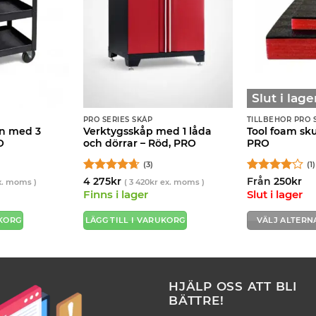
Slut i lage
PRO SERIES SKÅP
TILLBEHÖR PRO 
gn med 3
Verktygsskåp med 1 låda
Tool foam sk
O
och dörrar – Röd, PRO
PRO
(3)
(1)
Betygsatt
Betygsatt
4 275
kr
Från
250
kr
. moms )
(
3 420
kr
ex. moms )
4.67
av 5
4
av 5
Finns i lager
Slut i lager
UKORG
LÄGG TILL I VARUKORG
VÄLJ ALTERN
Den
här
produkten
har
HJÄLP OSS ATT BLI
flera
BÄTTRE!
varianter.