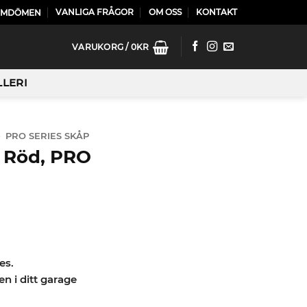
VANLIGA FRÅGOR
OM OSS
KONTAKT
OMDÖMEN
VARUKORG /
0
KR
LLERI
»
PRO SERIES SKÅP
– Röd, PRO
es.
n i ditt garage