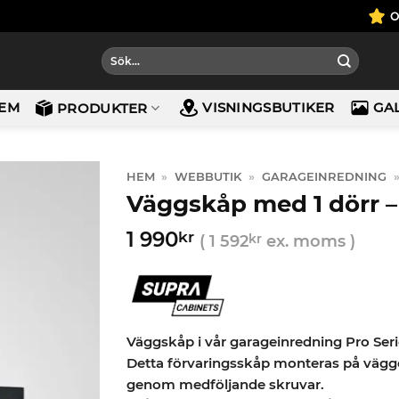
Sök
efter:
EM
VISNINGSBUTIKER
GA
PRODUKTER
HEM
»
WEBBUTIK
»
GARAGEINREDNING
Väggskåp med 1 dörr 
1 990
kr
(
1 592
kr
ex. moms )
Väggskåp i vår garageinredning Pro Seri
Detta förvaringsskåp monteras på vägge
genom medföljande skruvar.