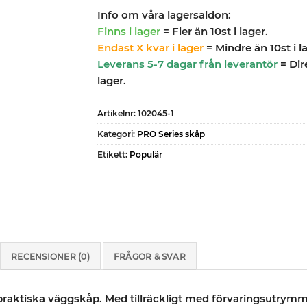
Info om våra lagersaldon:
Finns i lager
= Fler än 10st i lager.
Endast X kvar i lager
= Mindre än 10st i l
Leverans 5-7 dagar från leverantör
= Dir
lager.
Artikelnr:
102045-1
Kategori:
PRO Series skåp
Etikett:
Populär
RECENSIONER (0)
FRÅGOR & SVAR
aktiska väggskåp. Med tillräckligt med förvaringsutrymme