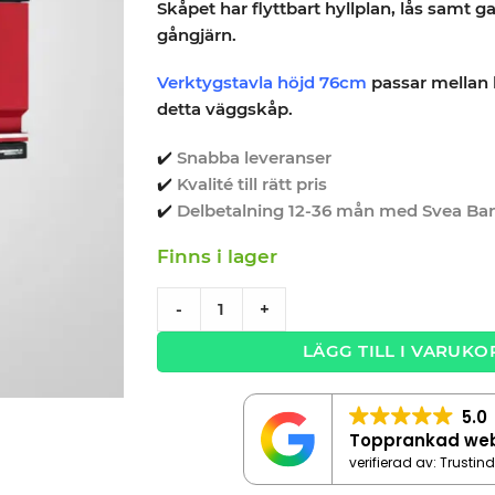
Skåpet har flyttbart hyllplan, lås samt 
gångjärn.
Verktygstavla höjd 76cm
passar mellan
detta väggskåp.
✔️
Snabba leveranser
✔️
Kvalité till rätt pris
✔️
Delbetalning 12-36 mån med Svea Ba
Finns i lager
Väggskåp med 1 dörr – Röd, PRO quantity
-
+
LÄGG TILL I VARUKO
5.0
Topprankad we
verifierad av: Trustin