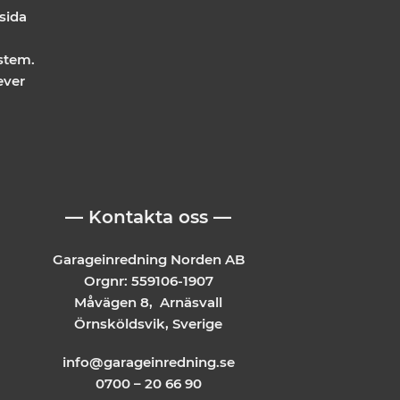
De
 sida
olika
alternativen
stem.
kan
ever
väljas
på
n
produktsidan
— Kontakta oss —
Garageinredning Norden AB
Orgnr: 559106-1907
Måvägen 8, Arnäsvall
Örnsköldsvik, Sverige
info@garageinredning.se
0700 – 20 66 90