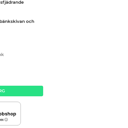
gasfjädrande
 bänkskivan och
nk
RG
bbshop
dex