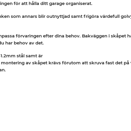
ngen för att hålla ditt garage organiserat.
ken som annars blir outnyttjad samt frigöra värdefull golv
anpassa förvaringen efter dina behov. Bakväggen i skåpet ha
 du har behov av det.
-1.2mm stål samt är
n montering av skåpet krävs förutom att skruva fast det på
an.