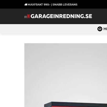
Skip
MAXFRAKT 990:- | SNABB LEVERANS
to
content
H