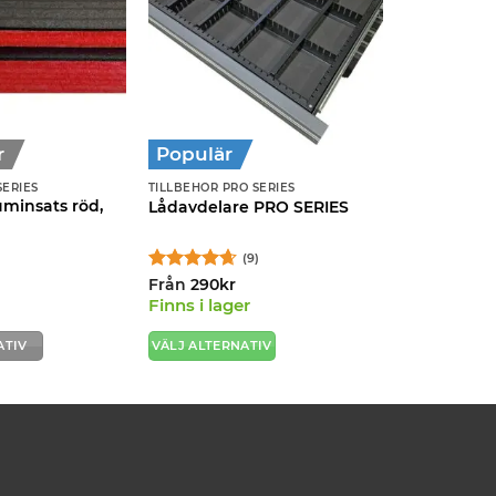
r
Populär
SERIES
TILLBEHÖR PRO SERIES
uminsats röd,
Lådavdelare PRO SERIES
(9)
Betygsatt
Från
290
kr
4.67
av 5
Finns i lager
ATIV
VÄLJ ALTERNATIV
Den
här
produkten
har
flera
varianter.