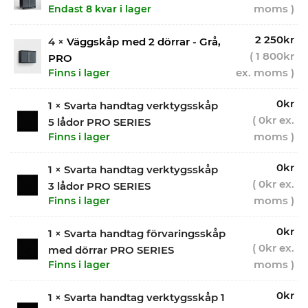
moms )
Endast 8 kvar i lager
2 250
kr
4 ×
Väggskåp med 2 dörrar - Grå,
(
1 800
kr
PRO
ex. moms )
Finns i lager
0
kr
1 × Svarta handtag verktygsskåp
(
0
kr
ex.
5 lådor PRO SERIES
moms )
Finns i lager
0
kr
1 × Svarta handtag verktygsskåp
(
0
kr
ex.
3 lådor PRO SERIES
moms )
Finns i lager
0
kr
1 × Svarta handtag förvaringsskåp
(
0
kr
ex.
med dörrar PRO SERIES
moms )
Finns i lager
0
kr
1 × Svarta handtag verktygsskåp 1