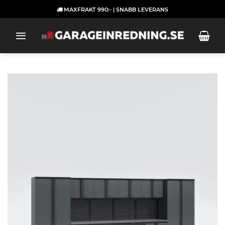
Skip
MAXFRAKT 990:- | SNABB LEVERANS
to
content