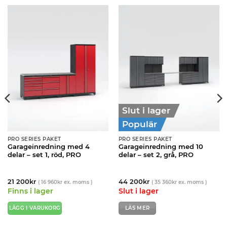
Slut i lager
Populär
PRO SERIES PAKET
PRO SERIES PAKET
Garageinredning med 4
Garageinredning med 10
delar – set 1, röd, PRO
delar – set 2, grå, PRO
21 200
kr
44 200
kr
(
16 960
kr
ex. moms )
(
35 360
kr
ex. moms )
Finns i lager
Slut i lager
LÄGG I VARUKORG
LÄS MER