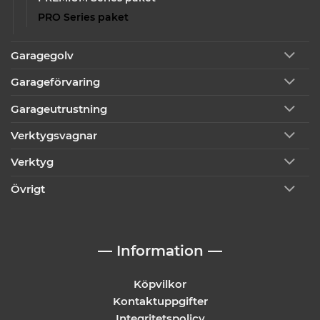
PRO Series paket
Garagegolv
Garageförvaring
Garageutrustning
Verktygsvagnar
Verktyg
Övrigt
— Information —
Köpvilkor
Kontaktuppgifter
Integritetspolicy