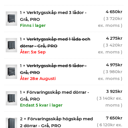
4 650
kr
1 ×
Verktygsskåp med 3 lådor -
(
3 720
kr
Grå, PRO
ex. moms )
Finns i lager
4 275
kr
1 ×
Verktygsskåp med 1 låda och
(
3 420
kr
dörrar - Grå, PRO
ex. moms )
Åter: 5:e Sep
4 975
kr
1 ×
Verktygsskåp med 5 lådor -
(
3 980
kr
Grå, PRO
ex. moms )
Åter 28:e Augusti
3 925
kr
1 ×
Förvaringsskåp med dörrar -
(
3 140
kr
ex.
Grå, PRO
moms )
Endast 5 kvar i lager
7 650
kr
2 ×
Förvaringsskåp högskåp med
(
6 120
kr
ex.
2 dörrar - Grå, PRO