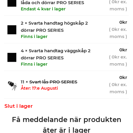
(
0
kr
ex.
låda och dörrar PRO SERIES
moms )
Endast 4 kvar i lager
0
kr
2 × Svarta handtag högskåp 2
(
0
kr
ex.
dörrar PRO SERIES
moms )
Finns i lager
0
kr
4 × Svarta handtag väggskåp 2
(
0
kr
ex.
dörrar PRO SERIES
moms )
Finns i lager
0
kr
11 ×
Svart lås PRO SERIES
(
0
kr
ex.
Åter: 17:e Augusti
moms )
Slut i lager
Få meddelande när produkten
åter är i lager