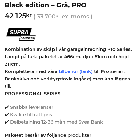
Black edition – Grå, PRO
42 125
kr
(
33 700
kr
ex. moms )
Kombination av skåp i vår garageinredning Pro Series.
Längd på hela paketet är 466cm, djup 61cm och höjd
211cm.
Komplettera med våra
tillbehör (länk)
till Pro serien.
Bänkskiva och verktygstavla ingår ej men kan läggas
till.
PROFESSIONAL SERIES
✔️
Snabba leveranser
✔️
Kvalité till rätt pris
✔️
Delbetalning 12-36 mån med Svea Bank
Paketet består av följande produkter