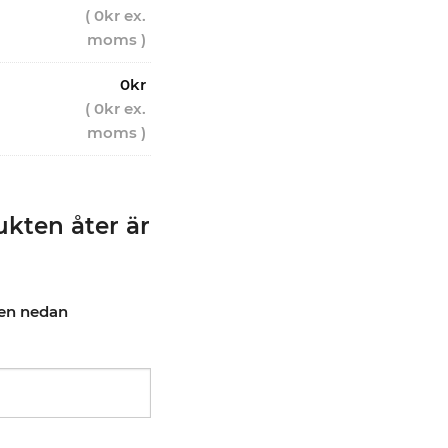
(
0
kr
ex.
moms )
0
kr
(
0
kr
ex.
moms )
kten åter är
pen nedan