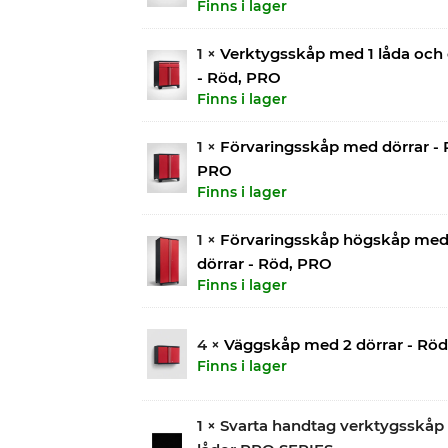
Finns i lager
1 ×
Verktygsskåp med 1 låda och 
- Röd, PRO
Finns i lager
1 ×
Förvaringsskåp med dörrar - 
PRO
Finns i lager
1 ×
Förvaringsskåp högskåp med
dörrar - Röd, PRO
Finns i lager
4 ×
Väggskåp med 2 dörrar - Rö
Finns i lager
1 × Svarta handtag verktygsskåp