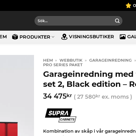
Sök
efter:
EM
VISNINGSBUTIKER
GA
PRODUKTER
HEM
»
WEBBUTIK
»
GARAGEINREDNING
PRO SERIES PAKET
Garageinredning med 9
set 2, Black edition – 
34 475
kr
(
27 580
kr
ex. moms )
Kombination av skåp i vår garageinredni