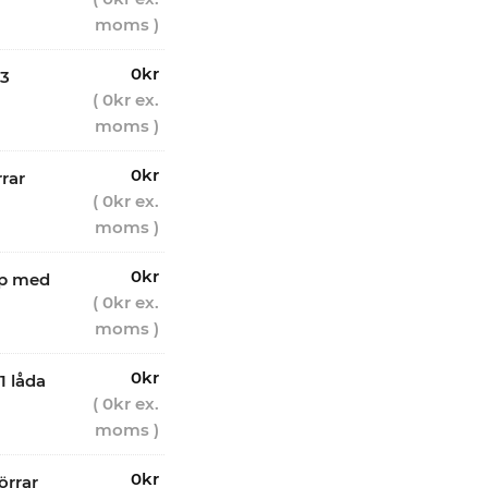
moms )
0
kr
 3
(
0
kr
ex.
moms )
0
kr
rar
(
0
kr
ex.
moms )
0
kr
åp med
(
0
kr
ex.
moms )
0
kr
1 låda
(
0
kr
ex.
moms )
0
kr
örrar