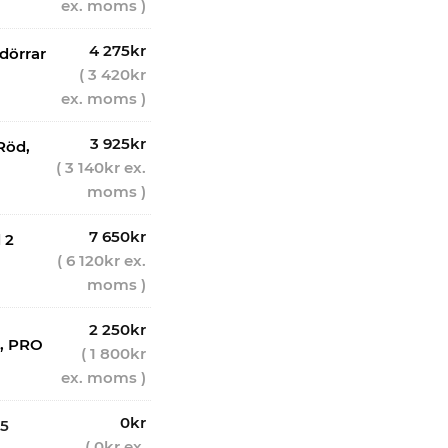
ex. moms )
4 275
kr
dörrar
(
3 420
kr
ex. moms )
3 925
kr
Röd,
(
3 140
kr
ex.
moms )
7 650
kr
 2
(
6 120
kr
ex.
moms )
2 250
kr
d, PRO
(
1 800
kr
ex. moms )
0
kr
 5
(
0
kr
ex.