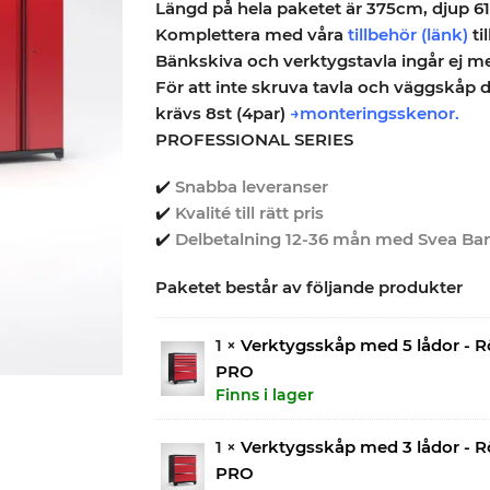
Längd på hela paketet är 375cm, djup 6
Komplettera med våra
tillbehör (länk)
til
Bänkskiva och verktygstavla ingår ej men
För att inte skruva tavla och väggskåp d
krävs 8st (4par)
→monteringsskenor.
PROFESSIONAL SERIES
✔️
Snabba leveranser
✔️
Kvalité till rätt pris
✔️
Delbetalning 12-36 mån med Svea Ba
Paketet består av följande produkter
1 ×
Verktygsskåp med 5 lådor - R
PRO
Finns i lager
1 ×
Verktygsskåp med 3 lådor - R
PRO