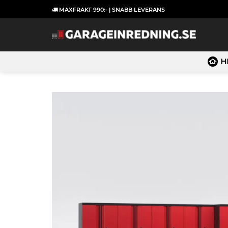
Skip
MAXFRAKT 990:- | SNABB LEVERANS
to
content
H