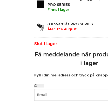
PRO SERIES
Finns i lager
8 ×
Svart lås PRO SERIES
Åter: 17:e Augusti
Slut i lager
Få meddelande när produ
i lager
Fyll i din mejladress och tryck på knap