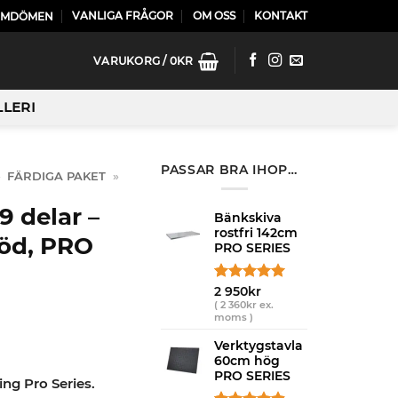
VANLIGA FRÅGOR
OM OSS
KONTAKT
OMDÖMEN
VARUKORG /
0
KR
LLERI
PASSAR BRA IHOP…
»
FÄRDIGA PAKET
»
 delar –
Bänkskiva
rostfri 142cm
Röd, PRO
PRO SERIES
Betygsatt
8
2 950
kr
5.00
av 5
(
2 360
kr
ex.
moms )
baserat på
kundrecensioner
Verktygstavla
60cm hög
PRO SERIES
ng Pro Series.