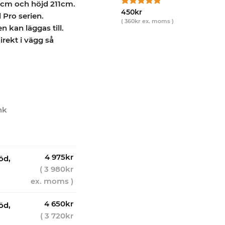
1cm och höjd 211cm.
Betygsatt
16
450
kr
l Pro serien.
4.88
av 5
(
360
kr
ex. moms )
 kan läggas till.
baserat på
kundrecensioner
irekt i vägg så
nk
4 975
kr
öd,
(
3 980
kr
ex. moms )
4 650
kr
öd,
(
3 720
kr