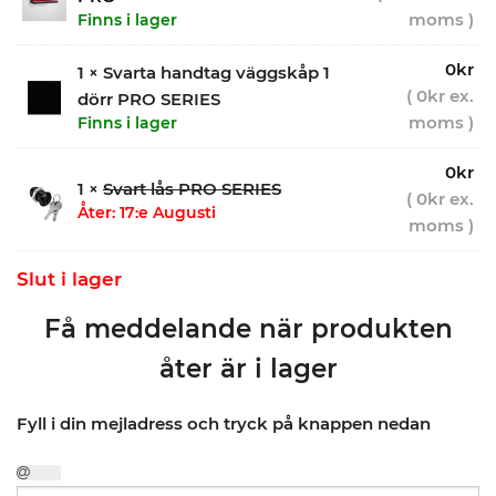
moms )
Finns i lager
0
kr
1 × Svarta handtag väggskåp 1
(
0
kr
ex.
dörr PRO SERIES
moms )
Finns i lager
0
kr
1 ×
Svart lås PRO SERIES
(
0
kr
ex.
Åter: 17:e Augusti
moms )
Slut i lager
Få meddelande när produkten
åter är i lager
Fyll i din mejladress och tryck på knappen nedan