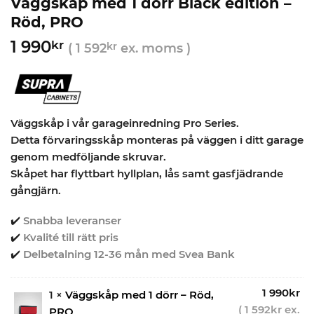
Väggskåp med 1 dörr Black edition –
Röd, PRO
1 990
kr
(
1 592
kr
ex. moms )
Väggskåp i vår garageinredning Pro Series.
Detta förvaringsskåp monteras på väggen i ditt garage
genom medföljande skruvar.
Skåpet har flyttbart hyllplan, lås samt gasfjädrande
gångjärn.
✔️
Snabba leveranser
✔️
Kvalité till rätt pris
✔️
Delbetalning 12-36 mån med Svea Bank
1 990
kr
1 ×
Väggskåp med 1 dörr – Röd,
(
1 592
kr
ex.
PRO