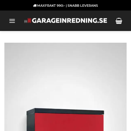
Skip
MAXFRAKT 990:- | SNABB LEVERANS
to
content