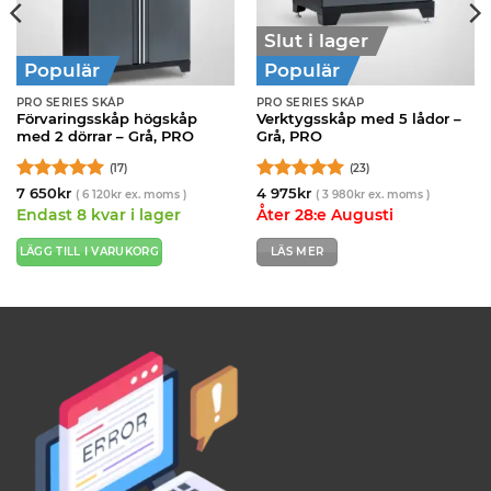
Slut i lager
Populär
Populär
PRO SERIES SKÅP
PRO SERIES SKÅP
Förvaringsskåp högskåp
Verktygsskåp med 5 lådor –
med 2 dörrar – Grå, PRO
Grå, PRO
(17)
(23)
Betygsatt
5
Betygsatt
7 650
kr
4 975
kr
(
6 120
kr
ex. moms )
(
3 980
kr
ex. moms )
av 5
4.96
av 5
Endast 8 kvar i lager
Åter 28:e Augusti
LÄGG TILL I VARUKORG
LÄS MER