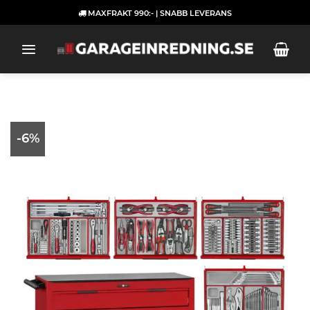
Skip
MAXFRAKT 990:- | SNABB LEVERANS
to
content
-6%