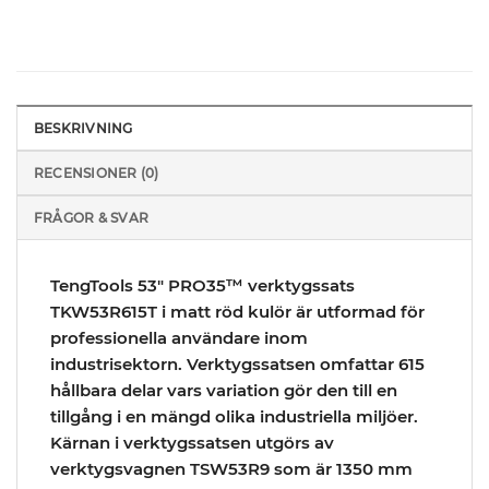
BESKRIVNING
RECENSIONER (0)
FRÅGOR & SVAR
TengTools 53″ PRO35™ verktygssats
TKW53R615T i matt röd kulör är utformad för
professionella användare inom
industrisektorn. Verktygssatsen omfattar 615
hållbara delar vars variation gör den till en
tillgång i en mängd olika industriella miljöer.
Kärnan i verktygssatsen utgörs av
verktygsvagnen TSW53R9 som är 1350 mm