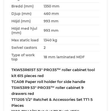
Bredd (mm)
1350 mm
Djup (mm)
460 mm
Höjd (mm)
993 mm
Höjd med hjul
993 mm
(mm)
Max static load
1340 kg
Swivel castors
2
Type of work
18 mm laminated MDF
top
TKW53R615T 53″ PRO35™ roller cabinet tool
kit 615 pieces red
TCA08 Paper roll holder for side handle
TSW53R9 53″ PRO35™ roller cabinet 9
drawers red
TT1205 1/2″ Ratchet & Accessories Set TT1 5
Pieces