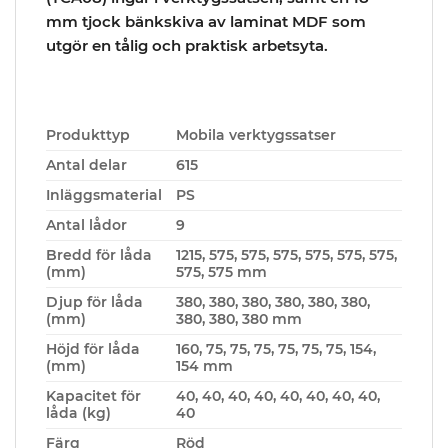
mm tjock bänkskiva av laminat MDF som
utgör en tålig och praktisk arbetsyta.
Produkttyp
Mobila verktygssatser
Antal delar
615
Inläggsmaterial
PS
Antal lådor
9
Bredd för låda
1215, 575, 575, 575, 575, 575, 575,
(mm)
575, 575 mm
Djup för låda
380, 380, 380, 380, 380, 380,
(mm)
380, 380, 380 mm
Höjd för låda
160, 75, 75, 75, 75, 75, 75, 154,
(mm)
154 mm
Kapacitet för
40, 40, 40, 40, 40, 40, 40, 40,
låda (kg)
40
Färg
Röd