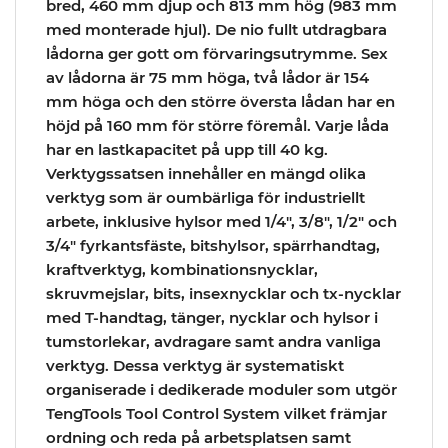
bred, 460 mm djup och 813 mm hög (983 mm
med monterade hjul). De nio fullt utdragbara
lådorna ger gott om förvaringsutrymme. Sex
av lådorna är 75 mm höga, två lådor är 154
mm höga och den större översta lådan har en
höjd på 160 mm för större föremål. Varje låda
har en lastkapacitet på upp till 40 kg.
Verktygssatsen innehåller en mängd olika
verktyg som är oumbärliga för industriellt
arbete, inklusive hylsor med 1/4″, 3/8″, 1/2″ och
3/4″ fyrkantsfäste, bitshylsor, spärrhandtag,
kraftverktyg, kombinationsnycklar,
skruvmejslar, bits, insexnycklar och tx-nycklar
med T-handtag, tänger, nycklar och hylsor i
tumstorlekar, avdragare samt andra vanliga
verktyg. Dessa verktyg är systematiskt
organiserade i dedikerade moduler som utgör
TengTools Tool Control System vilket främjar
ordning och reda på arbetsplatsen samt