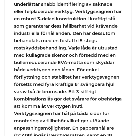
underlättar snabb identifiering av saknade
eller felplacerade verktyg. Verktygsvagnen har
en robust 3-delad konstruktion i kraftigt stål
som garanterar dess hållbarhet vid krävande
industriella förhållanden. Den har dessutom
behandlats med en fosfatfri 5-stegs
rostskyddsbehandling. Varje låda är utrustad
med kullagrade skenor och försedd med en
bullerreducerande EVA-matta som skyddar
både verktygen och lådan. För enkel
förflyttning och stabilitet har verktygsvagnen
försetts med fyra kraftiga 6″ svängbara hjul
varav två är bromsade. Ett 3-siffrigt
kombinationslås gör det svårare för obehöriga
att komma åt verktygen inuti.
Verktygsvagnen har hål på båda sidor för
montering av tillbehör vilket ger utökade
anpassningsmöjligheter. En pappershållare
(TCA08) ingår i verktygssatsen, samt en 18