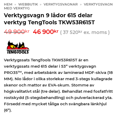
HEM
»
WEBBUTIK
»
VERKTYGSVAGNAR
»
VERKTYGSVAGN
MED VERKTYG
Verktygsvagn 9 lådor 615 delar
verktyg TengTools TKW53R615T
Det
Det
49 900
46 900
kr
kr
(
37 520
kr
ex. moms )
ursprungliga
nuvarande
priset
priset
var:
är:
49
46
900kr.
900kr.
Verktygssats TengTools TKW53R615T är en
verktygssats med 615 delar i 53” verktygsvagn
PRO35™, med arbetsbänk av laminerad MDF-skiva (18
MM). Nio lådor i olika storlekar med 3-stegs kullagrade
skenor och mattor av EVA-skum. Stomme av
högkvalitativt stål (tre delar). Behandlat med fosfatfritt
rostskydd (5-stegsbehandling) och pulverlackerad yta.
Försedd med mycket tåliga och svängbara länkhjul
(6”).