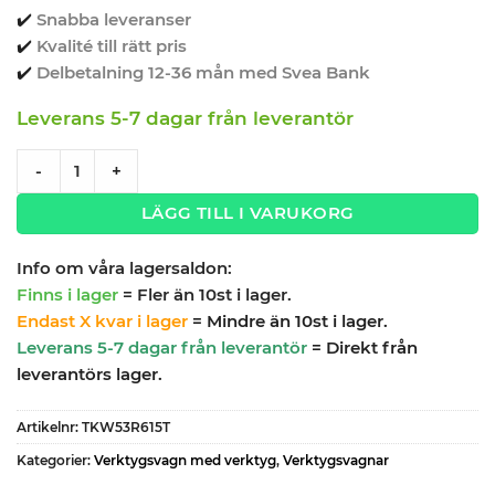
✔️
Snabba leveranser
✔️
Kvalité till rätt pris
✔️
Delbetalning 12-36 mån med Svea Bank
Leverans 5-7 dagar från leverantör
Verktygsvagn 9 lådor 615 delar verktyg TengTools TKW53R6
-
+
LÄGG TILL I VARUKORG
Info om våra lagersaldon:
Finns i lager
= Fler än 10st i lager.
Endast X kvar i lager
= Mindre än 10st i lager.
Leverans 5-7 dagar från leverantör
= Direkt från
leverantörs lager.
Artikelnr:
TKW53R615T
Kategorier:
Verktygsvagn med verktyg
,
Verktygsvagnar