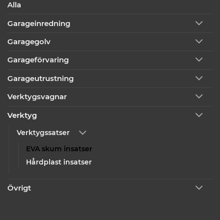
Alla
Garageinredning
Garagegolv
Garageförvaring
Garageutrustning
Verktygsvagnar
Verktyg
Verktygssatser
EVA skum insatser
Hårdplast insatser
Övrigt