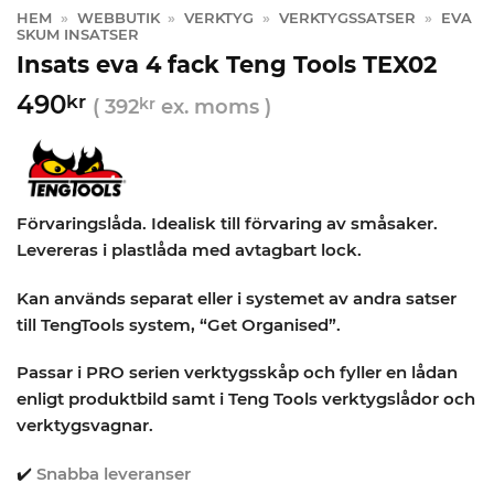
HEM
»
WEBBUTIK
»
VERKTYG
»
VERKTYGSSATSER
»
EVA
SKUM INSATSER
Insats eva 4 fack Teng Tools TEX02
490
kr
(
392
kr
ex. moms )
Förvaringslåda. Idealisk till förvaring av småsaker.
Levereras i plastlåda med avtagbart lock.
Kan används separat eller i systemet av andra satser
till TengTools system, “Get Organised”.
Passar i PRO serien verktygsskåp och fyller en lådan
enligt produktbild samt i Teng Tools verktygslådor och
verktygsvagnar.
✔️
Snabba leveranser