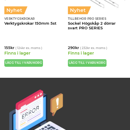
Nyhet
Nyhet
VERKTYGSKROKAR
TILLBEHÖR PRO SERIES
Sockel Högskåp 2 dörrar
Verktygskrokar 150mm 5st
svart PRO SERIES
155
kr
290
kr
(
124
kr
ex. moms )
(
232
kr
ex. moms )
Finns i lager
Finns i lager
LÄGG TILL I VARUKORG
LÄGG TILL I VARUKORG