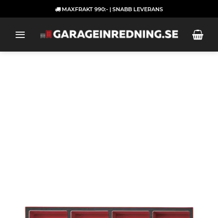
Skip
MAXFRAKT 990:- | SNABB LEVERANS
to
content