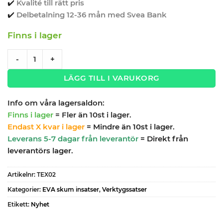
✔️
Kvalité till rätt pris
✔️
Delbetalning 12-36 mån med Svea Bank
Finns i lager
Insats eva 4 fack Teng Tools TEX02 quantity
-
+
LÄGG TILL I VARUKORG
Info om våra lagersaldon:
Finns i lager
= Fler än 10st i lager.
Endast X kvar i lager
= Mindre än 10st i lager.
Leverans 5-7 dagar från leverantör
= Direkt från
leverantörs lager.
Artikelnr:
TEX02
Kategorier:
EVA skum insatser
,
Verktygssatser
Etikett:
Nyhet