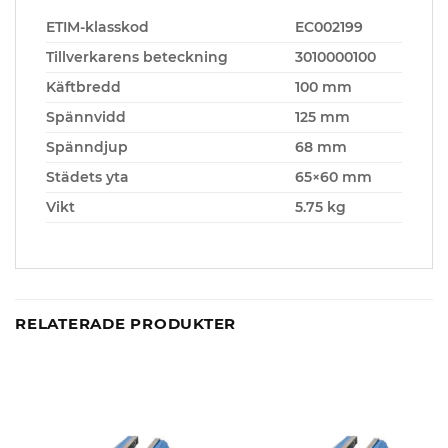
ETIM-klasskod
EC002199
Tillverkarens beteckning
3010000100
Käftbredd
100 mm
Spännvidd
125 mm
Spänndjup
68 mm
Städets yta
65×60 mm
Vikt
5.75 kg
RELATERADE PRODUKTER