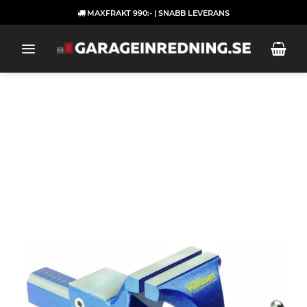
Skip
MAXFRAKT 990:- | SNABB LEVERANS
to
content