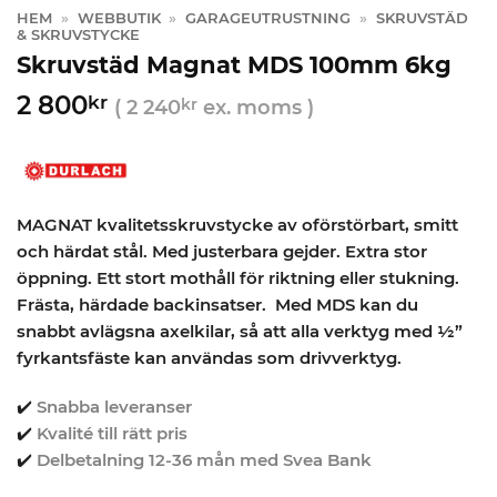
HEM
»
WEBBUTIK
»
GARAGEUTRUSTNING
»
SKRUVSTÄD
& SKRUVSTYCKE
Skruvstäd Magnat MDS 100mm 6kg
2 800
kr
(
2 240
kr
ex. moms )
MAGNAT kvalitetsskruvstycke av oförstörbart, smitt
och härdat stål. Med justerbara gejder. Extra stor
öppning. Ett stort mothåll för riktning eller stukning.
Frästa, härdade backinsatser. Med MDS kan du
snabbt avlägsna axelkilar, så att alla verktyg med ½”
fyrkantsfäste kan användas som drivverktyg.
✔️
Snabba leveranser
✔️
Kvalité till rätt pris
✔️
Delbetalning 12-36 mån med Svea Bank