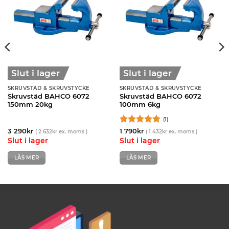
Slut i lager
Slut i lager
SKRUVSTÄD & SKRUVSTYCKE
SKRUVSTÄD & SKRUVSTYCKE
Skruvstäd BAHCO 6072
Skruvstäd BAHCO 6072
150mm 20kg
100mm 6kg
(1)
Betygsatt
5
3 290
kr
1 790
kr
(
2 632
kr
ex. moms )
(
1 432
kr
ex. moms )
av 5
Slut i lager
Slut i lager
LÄS MER
LÄS MER