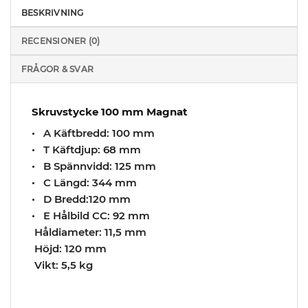
BESKRIVNING
RECENSIONER (0)
FRÅGOR & SVAR
Skruvstycke 100 mm Magnat
•
A Käftbredd:
100 mm
•
T Käftdjup:
68 mm
•
B Spännvidd:
125 mm
•
C Längd:
344 mm
•
D Bredd:
120 mm
•
E Hålbild CC:
92 mm
Håldiameter:
11,5 mm
Höjd:
120 mm
Vikt:
5,5 kg