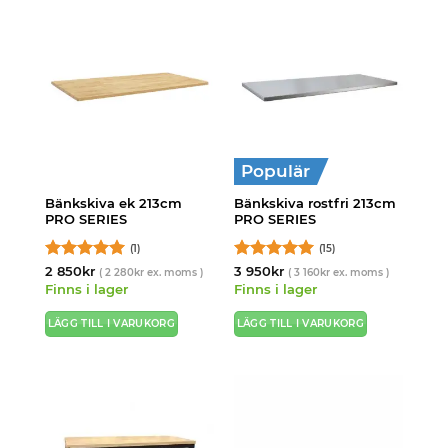
Populär
Bänkskiva ek 213cm
Bänkskiva rostfri 213cm
PRO SERIES
PRO SERIES
(1)
(15)
Betygsatt
5
Betygsatt
5
2 850
kr
3 950
kr
(
2 280
kr
ex. moms )
(
3 160
kr
ex. moms )
av 5
av 5
Finns i lager
Finns i lager
LÄGG TILL I VARUKORG
LÄGG TILL I VARUKORG