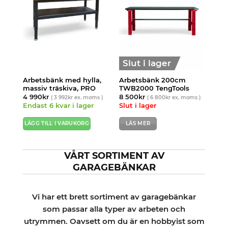
Slut i lager
Arbetsbänk med hylla,
Arbetsbänk 200cm
massiv träskiva, PRO
TWB2000 TengTools
4 990
kr
8 500
kr
(
3 992
kr
ex. moms )
(
6 800
kr
ex. moms )
Endast 6 kvar i lager
Slut i lager
LÄGG TILL I VARUKORG
LÄS MER
VÅRT SORTIMENT AV
GARAGEBÄNKAR
Vi har ett brett sortiment av garagebänkar
som passar alla typer av arbeten och
utrymmen. Oavsett om du är en hobbyist som